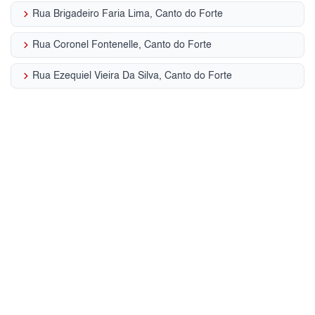
keyboard_arrow_right
Rua Brigadeiro Faria Lima, Canto do Forte
keyboard_arrow_right
Rua Coronel Fontenelle, Canto do Forte
keyboard_arrow_right
Rua Ezequiel Vieira Da Silva, Canto do Forte