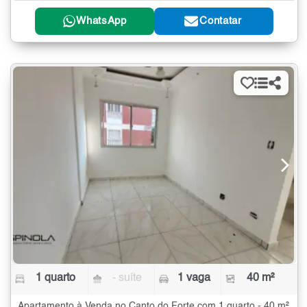
WhatsApp
Contatar
1 quarto
- suíte
1 vaga
40 m²
Apartamento à Venda no Canto do Forte com 1 quarto - 40 m²