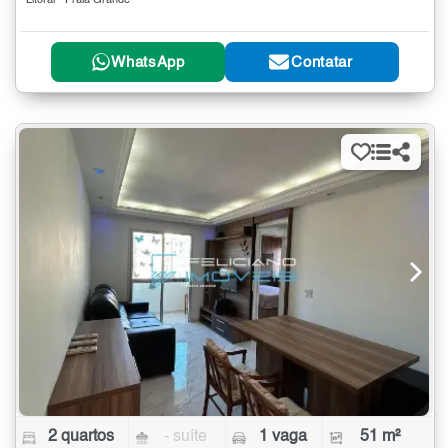
Litoral - Praia Grande
WhatsApp
Contatar
2 quartos
- suíte
1 vaga
51 m²