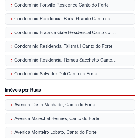
keyboard_arrow_right
Condomínio Fortville Residence Canto do Forte
keyboard_arrow_right
Condomínio Residencial Barra Grande Canto do Forte
keyboard_arrow_right
Condomínio Praia da Galé Residencial Canto do Forte
keyboard_arrow_right
Condomínio Residencial Talismã I Canto do Forte
keyboard_arrow_right
Condomínio Residencial Romeu Sacchetto Canto do Forte
keyboard_arrow_right
Condomínio Salvador Dali Canto do Forte
Imóveis por Ruas
keyboard_arrow_right
Avenida Costa Machado, Canto do Forte
keyboard_arrow_right
Avenida Marechal Hermes, Canto do Forte
keyboard_arrow_right
Avenida Monteiro Lobato, Canto do Forte