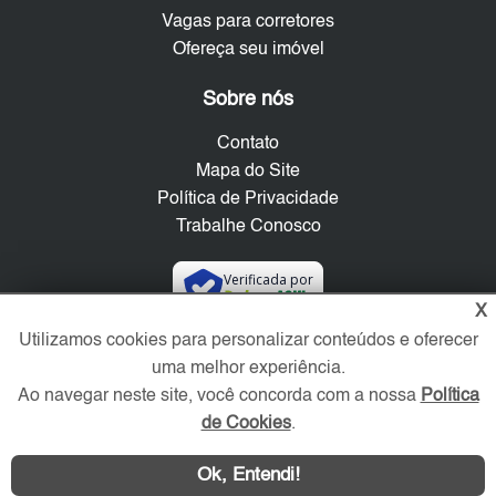
Vagas para corretores
Ofereça seu imóvel
Sobre nós
Contato
Mapa do Site
Política de Privacidade
Trabalhe Conosco
Verificada por
X
Utilizamos cookies para personalizar conteúdos e oferecer
Redes Sociais
uma melhor experiência.
Ao navegar neste site, você concorda com a nossa
Política
de Cookies
.
Ok, Entendi!