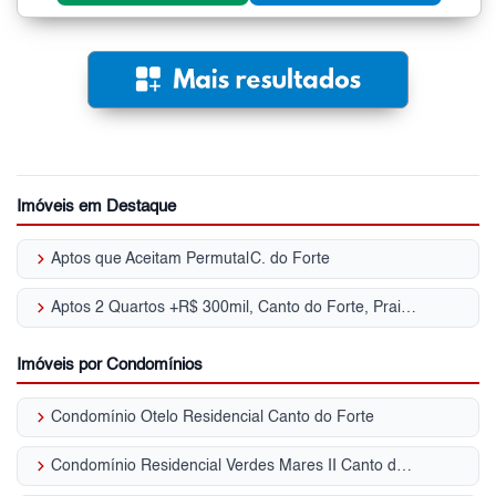
Imóveis em Destaque
keyboard_arrow_right
Aptos que Aceitam Permuta|C. do Forte
keyboard_arrow_right
Aptos 2 Quartos +R$ 300mil, Canto do Forte, Praia Grande, SP
Imóveis por Condomínios
keyboard_arrow_right
Condomínio Otelo Residencial Canto do Forte
keyboard_arrow_right
Condomínio Residencial Verdes Mares II Canto do Forte