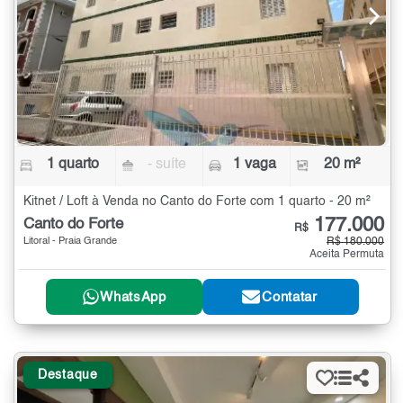
1 quarto
- suíte
1 vaga
20 m²
Kitnet / Loft à Venda no Canto do Forte com 1 quarto - 20 m²
177.000
Canto do Forte
R$
Litoral - Praia Grande
R$ 180.000
Aceita Permuta
WhatsApp
Contatar
Destaque