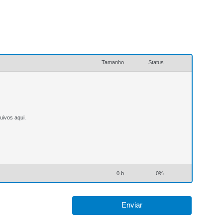
Tamanho
Status
uivos aqui.
0 b
0%