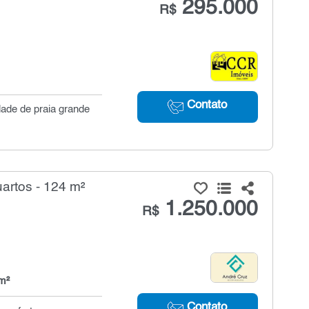
295.000
R$
Contato
dade de praia grande
artos - 124 m²
1.250.000
R$
m²
Contato