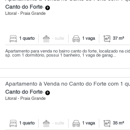
Canto do Forte
-
Litoral - Praia Grande
1 quarto
- suíte
1 vaga
37 m²
Apartamento para venda no bairro canto do forte, localizado na ci
sp. com 1 dormitório, possui 1 banheiro, 1 vaga de garag...
Apartamento à Venda no Canto do Forte com 1 qu
Canto do Forte
-
Litoral - Praia Grande
1 quarto
- suíte
1 vaga
35 m²