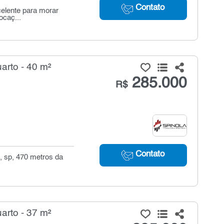
Contato
celente para morar
ocaç...
arto - 40 m²
285.000
R$
Contato
, sp, 470 metros da
arto - 37 m²