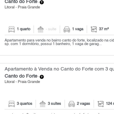
Canto do Forte
-
Litoral - Praia Grande
1 quarto
- suíte
1 vaga
37 m²
Apartamento para venda no bairro canto do forte, localizado na ci
sp. com 1 dormitório, possui 1 banheiro, 1 vaga de garag...
Apartamento à Venda no Canto do Forte com 3 qu
Canto do Forte
-
Litoral - Praia Grande
3 quartos
3 suítes
2 vagas
124 