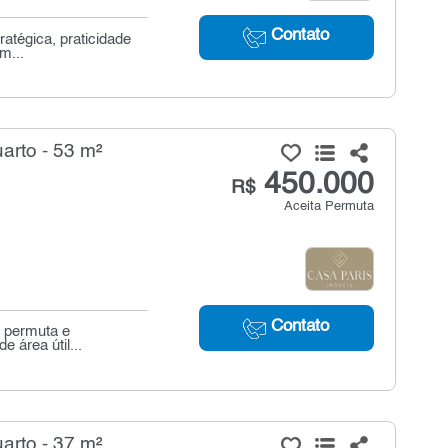
Contato
ratégica, praticidade
m...
arto - 53 m²
450.000
R$
Aceita Permuta
Contato
a permuta e
e área útil...
arto - 37 m²