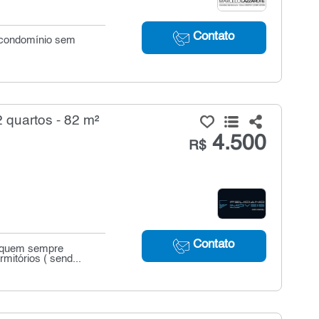
Contato
. condomínio sem
 quartos - 82 m²
4.500
R$
Contato
a quem sempre
itórios ( send...