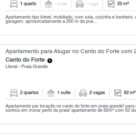
1 quarto
- suíte
- vaga
25 m²
Apartamento tipo kitnet, mobiliado, com sala, cozinha e banheiro
garagem. aproximadamente a 200 m da prai...
Apartamento para Alugar no Canto do Forte com 2
Canto do Forte
-
Litoral - Praia Grande
2 quartos
1 suíte
2 vagas
82 m²
Apartamento par locação no canto do forte em praia grande! par
sonhou em morar perto da praia! apartamento de 82m² com 02 dorm