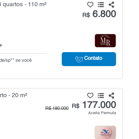
 quartos - 110 m²
6.800
R$
²
Contato
ande/sp** se você
rto - 20 m²
177.000
R$
R$ 180.000
Aceita Permuta