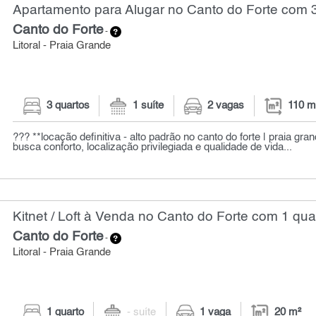
Apartamento para Alugar no Canto do Forte com 3
Canto do Forte
-
Litoral - Praia Grande
3 quartos
1 suíte
2 vagas
110 m
??? **locação definitiva - alto padrão no canto do forte | praia gr
busca conforto, localização privilegiada e qualidade de vida...
Kitnet / Loft à Venda no Canto do Forte com 1 qua
Canto do Forte
-
Litoral - Praia Grande
1 quarto
- suíte
1 vaga
20 m²