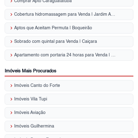
keyboard_arrow_right
Comprar Apto Caraguatatuba
keyboard_arrow_right
Cobertura hidromassagem para Venda | Jardim Astúrias
keyboard_arrow_right
Aptos que Aceitam Permuta | Boqueirão
keyboard_arrow_right
Sobrado com quintal para Venda | Caiçara
keyboard_arrow_right
Apartamento com portaria 24 horas para Venda | Guilhermina
Imóveis Mais Procurados
keyboard_arrow_right
Imóveis Canto do Forte
keyboard_arrow_right
Imóveis Vila Tupi
keyboard_arrow_right
Imóveis Aviação
keyboard_arrow_right
Imóveis Guilhermina