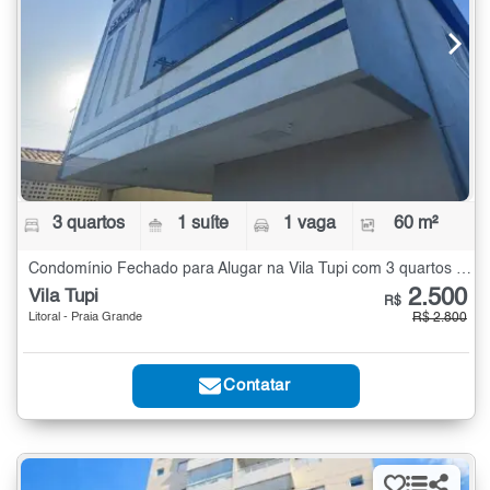
3 quartos
1 suíte
1 vaga
60 m²
Condomínio Fechado para Alugar na Vila Tupi com 3 quartos - 60 m²
2.500
Vila Tupi
R$
Litoral - Praia Grande
R$ 2.800
Contatar