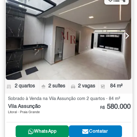
2 quartos
2 suítes
2 vagas
84 m²
Sobrado à Venda na Vila Assunção com 2 quartos - 84 m²
580.000
Vila Assunção
R$
Litoral - Praia Grande
WhatsApp
Contatar