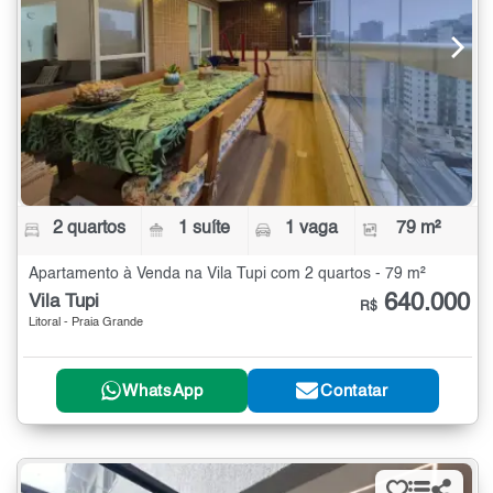
2 quartos
1 suíte
1 vaga
79 m²
Apartamento à Venda na Vila Tupi com 2 quartos - 79 m²
640.000
Vila Tupi
R$
Litoral - Praia Grande
WhatsApp
Contatar