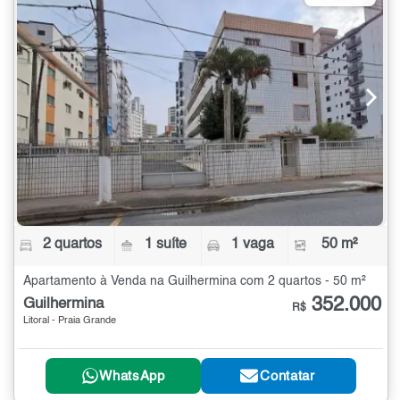
2 quartos
1 suíte
1 vaga
50 m²
Apartamento à Venda na Guilhermina com 2 quartos - 50 m²
352.000
Guilhermina
R$
Litoral - Praia Grande
WhatsApp
Contatar