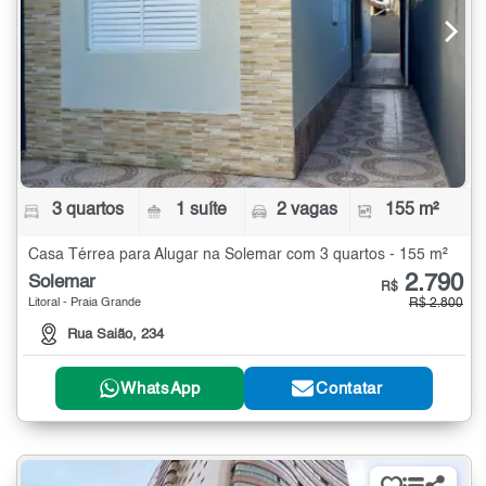
3 quartos
1 suíte
2 vagas
155 m²
Casa Térrea para Alugar na Solemar com 3 quartos - 155 m²
2.790
Solemar
R$
Litoral - Praia Grande
R$ 2.800
Rua Saião, 234
WhatsApp
Contatar