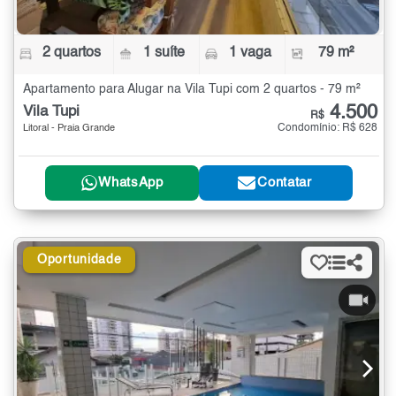
2 quartos
1 suíte
1 vaga
79 m²
Apartamento para Alugar na Vila Tupi com 2 quartos - 79 m²
4.500
Vila Tupi
R$
Condomínio: R$ 628
Litoral - Praia Grande
WhatsApp
Contatar
Oportunidade