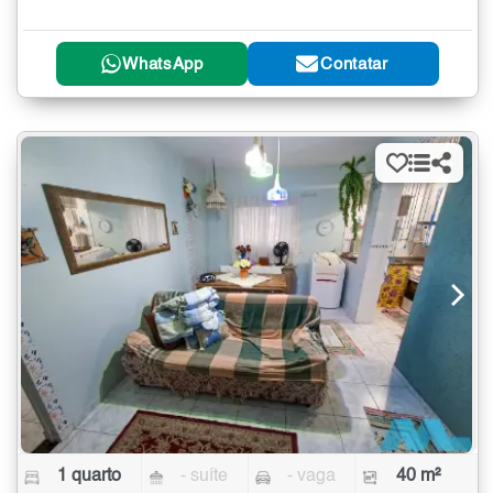
WhatsApp
Contatar
1 quarto
- suíte
- vaga
40 m²