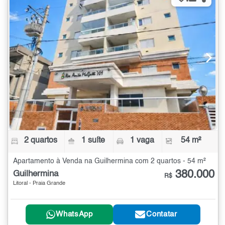
2 quartos
1 suíte
1 vaga
54 m²
Apartamento à Venda na Guilhermina com 2 quartos - 54 m²
380.000
Guilhermina
R$
Litoral - Praia Grande
WhatsApp
Contatar