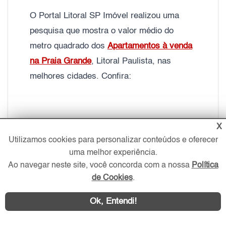
O Portal Litoral SP Imóvel realizou uma
pesquisa que mostra o valor médio do
metro quadrado dos
Apartamentos à venda
na Praia Grande
, Litoral Paulista, nas
melhores cidades. Confira:
X
Valor médio metro quadrado de Apartamentos
Utilizamos cookies para personalizar conteúdos e oferecer
2 Dorms e
2 Vagas de Garagem
uma melhor experiência.
Praia Grande, Litoral Sul
– São Paulo
Ao navegar neste site, você concorda com a nossa
Política
de Cookies
.
Bairros
Valor médio do m²
Ok, Entendi!
Vila Guilhermina
R$ 4.360,00