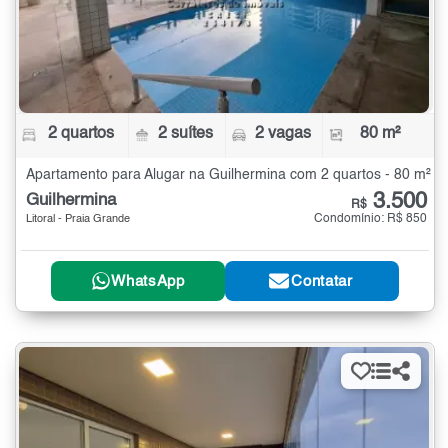
2 quartos
2 suítes
2 vagas
80 m²
Apartamento para Alugar na Guilhermina com 2 quartos - 80 m²
3.500
Guilhermina
R$
Condomínio: R$ 850
Litoral - Praia Grande
WhatsApp
Contatar