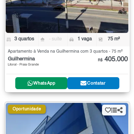
3 quartos
- suíte
1 vaga
75 m²
Apartamento à Venda na Guilhermina com 3 quartos - 75 m²
405.000
Guilhermina
R$
Litoral - Praia Grande
WhatsApp
Contatar
Oportunidade