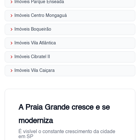
keyboard_arrow_right
Imóveis Parque Enseada
keyboard_arrow_right
Imóveis Centro Mongaguá
keyboard_arrow_right
Imóveis Boqueirão
keyboard_arrow_right
Imóveis Vila Atlântica
keyboard_arrow_right
Imóveis Cibratel II
keyboard_arrow_right
Imóveis Vila Caiçara
A Praia Grande cresce e se
moderniza
É visível o constante crescimento da cidade
em SP