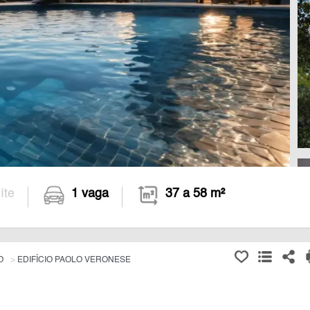
íte
1 vaga
37 a 58 m²
O
EDIFÍCIO PAOLO VERONESE