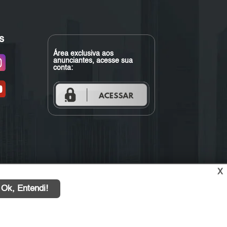
s
Área exclusiva aos
anunciantes, acesse sua
conta:
X
Ok, Entendi!