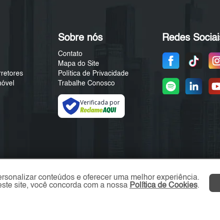
Sobre nós
Redes Sociai
Contato
Mapa do Site
rretores
Política de Privacidade
móvel
Trabalhe Conosco
Verificada por
ersonalizar conteúdos e oferecer uma melhor experiência.
ste site, você concorda com a nossa
Política de Cookies
.