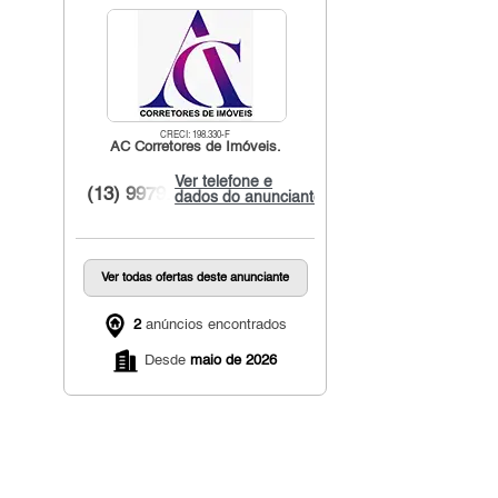
CRECI: 198.330-F
AC Corretores de Imóveis.
Ver telefone e
(13) 9979...
dados do anunciante
Ver todas ofertas deste anunciante
2
anúncios encontrados
Desde
maio de 2026