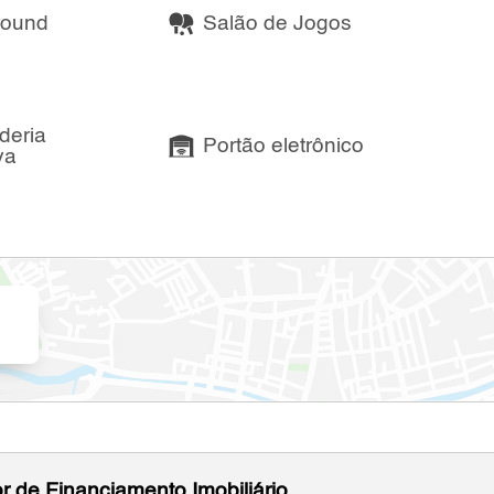
round
Salão de Jogos
deria
Portão eletrônico
va
r de Financiamento Imobiliário