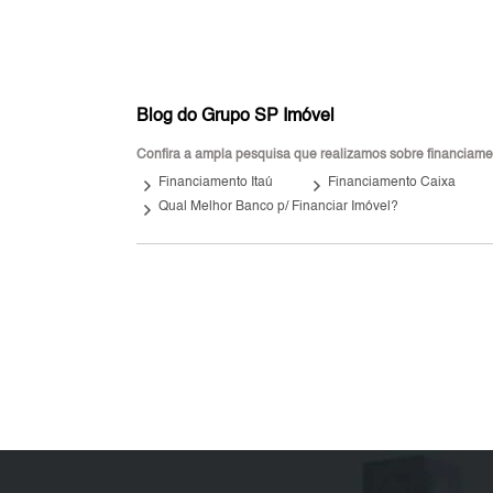
Blog do Grupo SP Imóvel
Confira a ampla pesquisa que realizamos sobre financiamen
keyboard_arrow_right
keyboard_arrow_right
key
Financiamento Itaú
Financiamento Caixa
keyboard_arrow_right
Qual Melhor Banco p/ Financiar Imóvel?