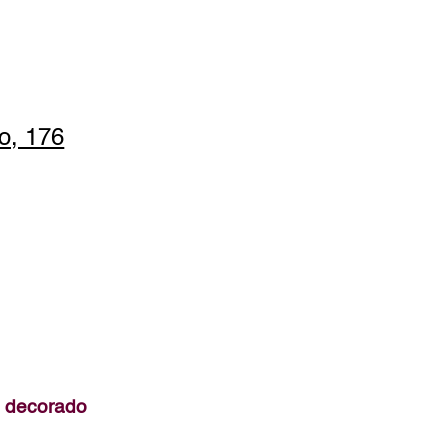
ho, 176
o decorado