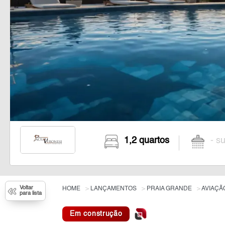
1,2 quartos
- su
Voltar
HOME
LANÇAMENTOS
PRAIA GRANDE
AVIAÇÃ
para lista
Em construção