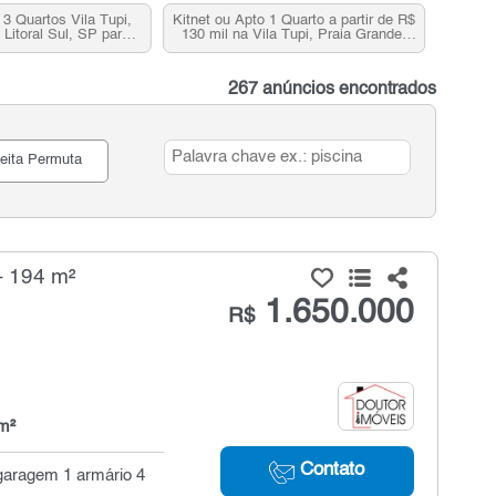
3 Quartos Vila Tupi,
Kitnet ou Apto 1 Quarto a partir de R$
 Litoral Sul, SP para
130 mil na Vila Tupi, Praia Grande,
venda
SP
267 anúncios encontrados
eita Permuta
- 194 m²
1.650.000
R$
m²
Contato
 garagem 1 armário 4