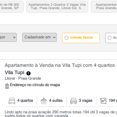
tir de R$ 300
Apartamentos 2 Quartos 2 Vagas Vila
Apartamentos 
ia Grande, SP
Tupi, Praia Grande, Litoral Sul, SP
Praia Grande,
para venda
Imóveis Novos
Ac
Apartamento à Venda na Vila Tupi com 4 quartos 
Vila Tupi
-
Litoral - Praia Grande
Endereço no círculo do mapa
4 quartos
4 suítes
3 vagas
194 
Lindo apto na praia aviação 290 metros totais 194 útil 3 vagas de
suítes todos os quartos com varanda ...