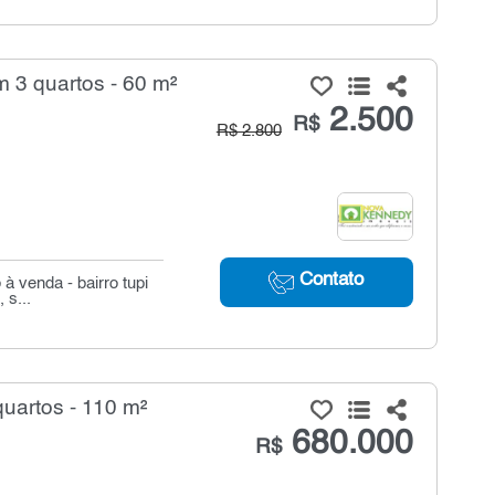
 3 quartos - 60 m²
2.500
R$
R$ 2.800
Contato
 venda - bairro tupi
 s...
uartos - 110 m²
680.000
R$