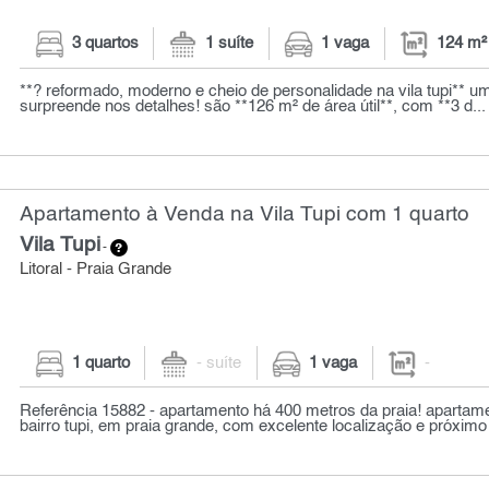
3 quartos
1 suíte
1 vaga
124 m²
**? reformado, moderno e cheio de personalidade na vila tupi** 
surpreende nos detalhes! são **126 m² de área útil**, com **3 d...
Apartamento à Venda na Vila Tupi com 1 quarto
Vila Tupi
-
Litoral - Praia Grande
1 quarto
- suíte
1 vaga
-
Referência 15882 - apartamento há 400 metros da praia! apartam
bairro tupi, em praia grande, com excelente localização e próximo à