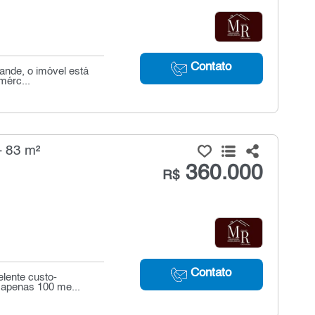
Contato
rande, o imóvel está
mérc...
- 83 m²
360.000
R$
Contato
lente custo-
a apenas 100 me...