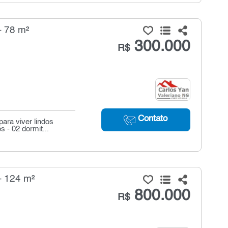
- 78 m²
300.000
R$
Contato
ara viver lindos
 - 02 dormit...
- 124 m²
800.000
R$