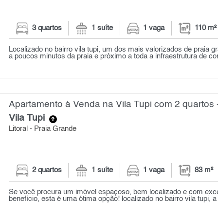
3 quartos
1 suíte
1 vaga
110 m²
Localizado no bairro vila tupi, um dos mais valorizados de praia g
a poucos minutos da praia e próximo a toda a infraestrutura de co
Apartamento à Venda na Vila Tupi com 2 quartos 
Vila Tupi
-
Litoral - Praia Grande
2 quartos
1 suíte
1 vaga
83 m²
Se você procura um imóvel espaçoso, bem localizado e com exce
benefício, esta é uma ótima opção! localizado no bairro vila tupi, 