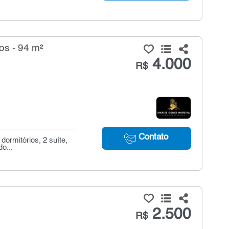
os - 94 m²
4.000
R$
Contato
ormitórios, 2 suíte,
o...
2.500
R$