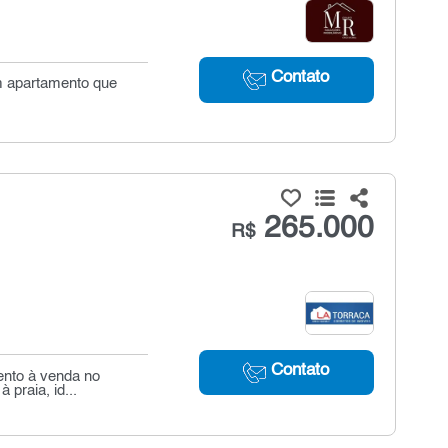
Contato
um apartamento que
265.000
R$
Contato
ento à venda no
 praia, id...