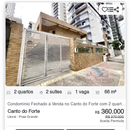
2 quartos
2 suítes
1 vaga
66 m²
Condomínio Fechado à Venda no Canto do Forte com 2 quartos - 66 m²
360.000
Canto do Forte
R$
Litoral - Praia Grande
R$ 370.000
Aceita Permuta