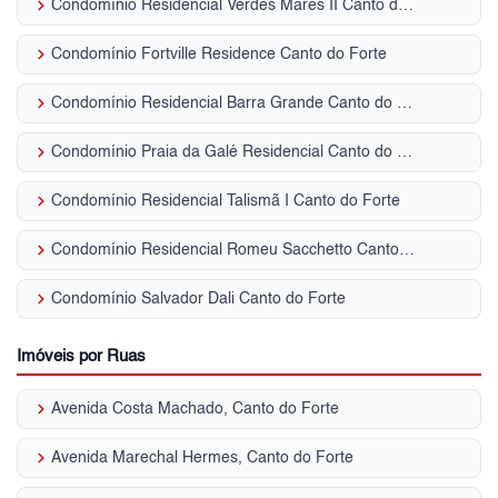
keyboard_arrow_right
Condomínio Residencial Verdes Mares II Canto do Forte
keyboard_arrow_right
Condomínio Fortville Residence Canto do Forte
keyboard_arrow_right
Condomínio Residencial Barra Grande Canto do Forte
keyboard_arrow_right
Condomínio Praia da Galé Residencial Canto do Forte
keyboard_arrow_right
Condomínio Residencial Talismã I Canto do Forte
keyboard_arrow_right
Condomínio Residencial Romeu Sacchetto Canto do Forte
keyboard_arrow_right
Condomínio Salvador Dali Canto do Forte
Imóveis por Ruas
keyboard_arrow_right
Avenida Costa Machado, Canto do Forte
keyboard_arrow_right
Avenida Marechal Hermes, Canto do Forte