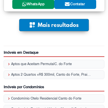
WhatsApp
Contatar
Imóveis em Destaque
keyboard_arrow_right
Aptos que Aceitam Permuta|C. do Forte
keyboard_arrow_right
Aptos 2 Quartos +R$ 300mil, Canto do Forte, Praia Grande, SP
Imóveis por Condomínios
keyboard_arrow_right
Condomínio Otelo Residencial Canto do Forte