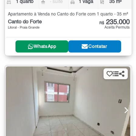
1 quarto
- suíte
1 vaga
35 m²
Apartamento à Venda no Canto do Forte com 1 quarto - 35 m²
235.000
Canto do Forte
R$
Aceita Permuta
Litoral - Praia Grande
WhatsApp
Contatar