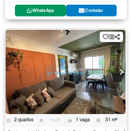
WhatsApp
Contatar
2 quartos
- suíte
1 vaga
51 m²