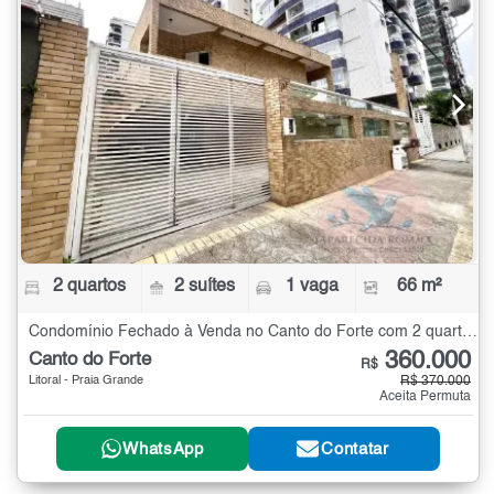
2 quartos
2 suítes
1 vaga
66 m²
Condomínio Fechado à Venda no Canto do Forte com 2 quartos - 66 m²
360.000
Canto do Forte
R$
Litoral - Praia Grande
R$ 370.000
Aceita Permuta
WhatsApp
Contatar