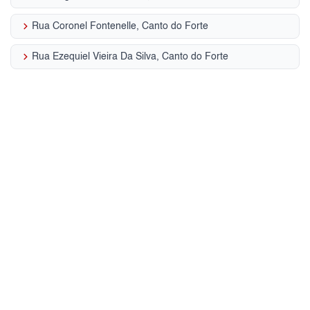
keyboard_arrow_right
Rua Coronel Fontenelle, Canto do Forte
keyboard_arrow_right
Rua Ezequiel Vieira Da Silva, Canto do Forte