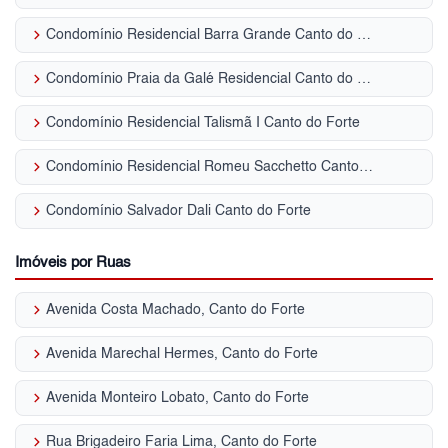
keyboard_arrow_right
Condomínio Residencial Barra Grande Canto do Forte
keyboard_arrow_right
Condomínio Praia da Galé Residencial Canto do Forte
keyboard_arrow_right
Condomínio Residencial Talismã I Canto do Forte
keyboard_arrow_right
Condomínio Residencial Romeu Sacchetto Canto do Forte
keyboard_arrow_right
Condomínio Salvador Dali Canto do Forte
Imóveis por Ruas
keyboard_arrow_right
Avenida Costa Machado, Canto do Forte
keyboard_arrow_right
Avenida Marechal Hermes, Canto do Forte
keyboard_arrow_right
Avenida Monteiro Lobato, Canto do Forte
keyboard_arrow_right
Rua Brigadeiro Faria Lima, Canto do Forte