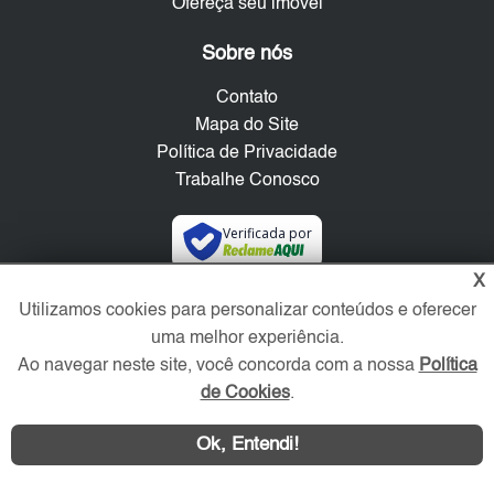
Ofereça seu imóvel
Sobre nós
Contato
Mapa do Site
Política de Privacidade
Trabalhe Conosco
Verificada por
X
Redes Sociais
Utilizamos cookies para personalizar conteúdos e oferecer
uma melhor experiência.
Ao navegar neste site, você concorda com a nossa
Política
de Cookies
.
Ok, Entendi!