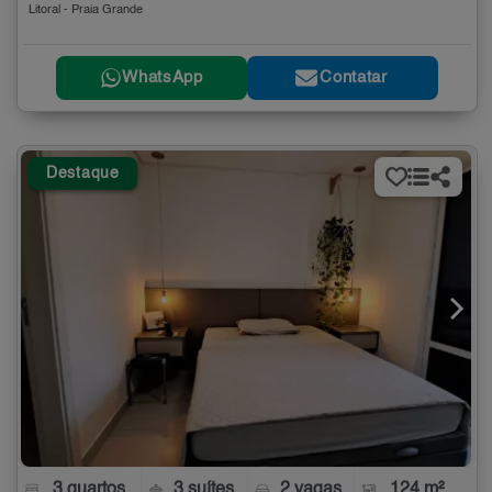
Litoral - Praia Grande
WhatsApp
Contatar
Destaque
3 quartos
3 suítes
2 vagas
124 m²