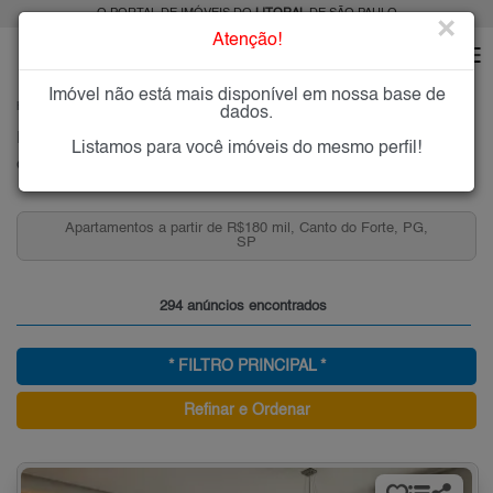
O PORTAL DE IMÓVEIS DO
LITORAL
DE SÃO PAULO
×
Atenção!
Imóvel não está mais disponível em nossa base de
HOME
LITORAL
COMPRAR
PRAIA GRANDE
CANTO DO FORTE
dados.
Imóveis à Venda no Canto do Forte, Praia Grande
Listamos para você imóveis do mesmo perfil!
Canto do Forte - Praia Grande, Litoral
Apartamentos a partir de R$180 mil, Canto do Forte, PG,
SP
294 anúncios encontrados
* FILTRO PRINCIPAL *
Refinar e Ordenar