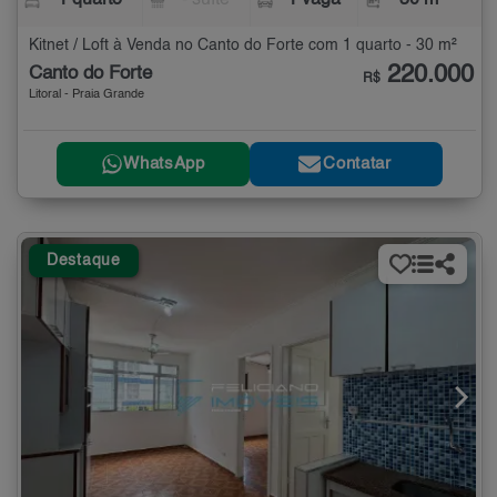
1 quarto
- suíte
1 vaga
30 m²
Kitnet / Loft à Venda no Canto do Forte com 1 quarto - 30 m²
220.000
Canto do Forte
R$
Litoral - Praia Grande
WhatsApp
Contatar
Destaque