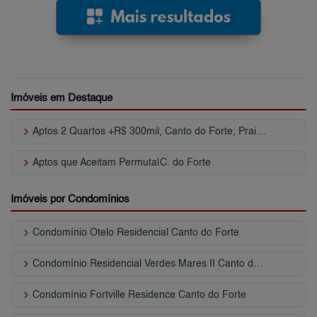
Imóveis em Destaque
keyboard_arrow_right
Aptos 2 Quartos +R$ 300mil, Canto do Forte, Praia Grande, SP
keyboard_arrow_right
Aptos que Aceitam Permuta|C. do Forte
Imóveis por Condomínios
keyboard_arrow_right
Condomínio Otelo Residencial Canto do Forte
keyboard_arrow_right
Condomínio Residencial Verdes Mares II Canto do Forte
keyboard_arrow_right
Condomínio Fortville Residence Canto do Forte