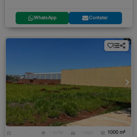
WhatsApp
Contatar
-
- suíte
- vaga
1000 m²