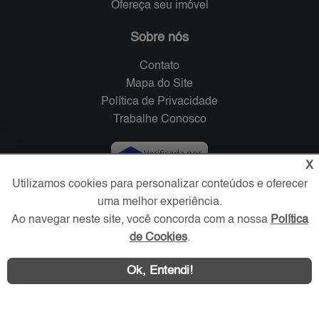
Ofereça seu imóvel
Sobre nós
Contato
Mapa do Site
Política de Privacidade
Trabalhe Conosco
Verificada por
X
Utilizamos cookies para personalizar conteúdos e oferecer
Redes Sociais
uma melhor experiência.
Ao navegar neste site, você concorda com a nossa
Política
de Cookies
.
Ok, Entendi!