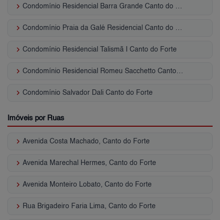
keyboard_arrow_right
Condomínio Residencial Barra Grande Canto do Forte
keyboard_arrow_right
Condomínio Praia da Galé Residencial Canto do Forte
keyboard_arrow_right
Condomínio Residencial Talismã I Canto do Forte
keyboard_arrow_right
Condomínio Residencial Romeu Sacchetto Canto do Forte
keyboard_arrow_right
Condomínio Salvador Dali Canto do Forte
Imóveis por Ruas
keyboard_arrow_right
Avenida Costa Machado, Canto do Forte
keyboard_arrow_right
Avenida Marechal Hermes, Canto do Forte
keyboard_arrow_right
Avenida Monteiro Lobato, Canto do Forte
keyboard_arrow_right
Rua Brigadeiro Faria Lima, Canto do Forte