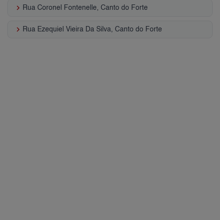
keyboard_arrow_right
Rua Coronel Fontenelle, Canto do Forte
keyboard_arrow_right
Rua Ezequiel Vieira Da Silva, Canto do Forte