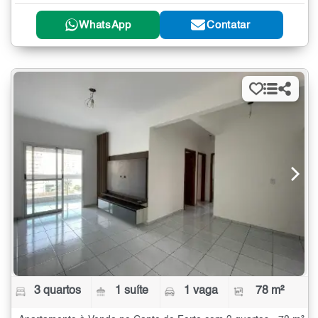
WhatsApp
Contatar
3 quartos
1 suíte
1 vaga
78 m²