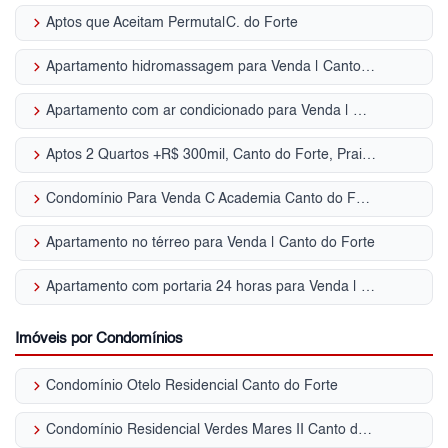
keyboard_arrow_right
Aptos que Aceitam Permuta|C. do Forte
keyboard_arrow_right
Apartamento hidromassagem para Venda | Canto do Forte
keyboard_arrow_right
Apartamento com ar condicionado para Venda | Canto do Forte
keyboard_arrow_right
Aptos 2 Quartos +R$ 300mil, Canto do Forte, Praia Grande, SP
keyboard_arrow_right
Condomínio Para Venda C Academia Canto do Forte - Praia Grande, SP
keyboard_arrow_right
Apartamento no térreo para Venda | Canto do Forte
keyboard_arrow_right
Apartamento com portaria 24 horas para Venda | Canto do Forte
Imóveis por Condomínios
keyboard_arrow_right
Condomínio Otelo Residencial Canto do Forte
keyboard_arrow_right
Condomínio Residencial Verdes Mares II Canto do Forte