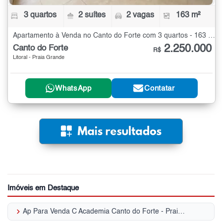
3 quartos
2 suítes
2 vagas
163 m²
Apartamento à Venda no Canto do Forte com 3 quartos - 163 m²
2.250.000
Canto do Forte
R$
Litoral - Praia Grande
WhatsApp
Contatar
Imóveis em Destaque
keyboard_arrow_right
Ap Para Venda C Academia Canto do Forte - Praia Grande, SP