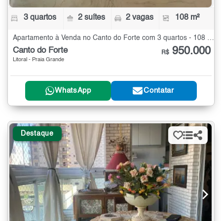
3 quartos
2 suítes
2 vagas
108 m²
Apartamento à Venda no Canto do Forte com 3 quartos - 108 m²
950.000
Canto do Forte
R$
Litoral - Praia Grande
WhatsApp
Contatar
Destaque