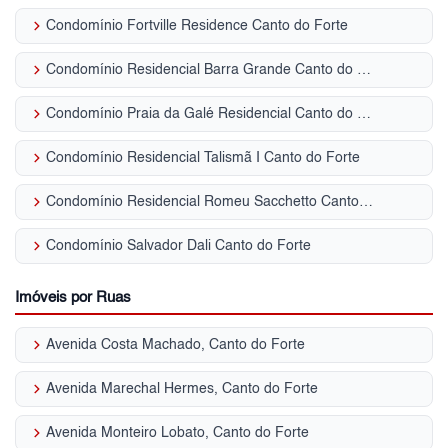
keyboard_arrow_right
Condomínio Fortville Residence Canto do Forte
keyboard_arrow_right
Condomínio Residencial Barra Grande Canto do Forte
keyboard_arrow_right
Condomínio Praia da Galé Residencial Canto do Forte
keyboard_arrow_right
Condomínio Residencial Talismã I Canto do Forte
keyboard_arrow_right
Condomínio Residencial Romeu Sacchetto Canto do Forte
keyboard_arrow_right
Condomínio Salvador Dali Canto do Forte
Imóveis por Ruas
keyboard_arrow_right
Avenida Costa Machado, Canto do Forte
keyboard_arrow_right
Avenida Marechal Hermes, Canto do Forte
keyboard_arrow_right
Avenida Monteiro Lobato, Canto do Forte