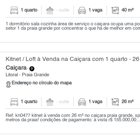
1 quarto
- suíte
1 vaga
40 m²
1 dormitório sala cozinha área de serviço o caiçara ocupa uma pos
setor 1 da praia grande por concentrar o que há de melhor em com
Kitnet / Loft à Venda na Caiçara com 1 quarto - 26
Caiçara
-
Litoral - Praia Grande
Endereço no círculo do mapa
1 quarto
- suíte
1 vaga
26 m²
Ref: kn0477 kitnet à venda com 26 m² no caiçara praia grande, sp
metros da praia! condições de pagamento: à vista r$ 155.000,00..