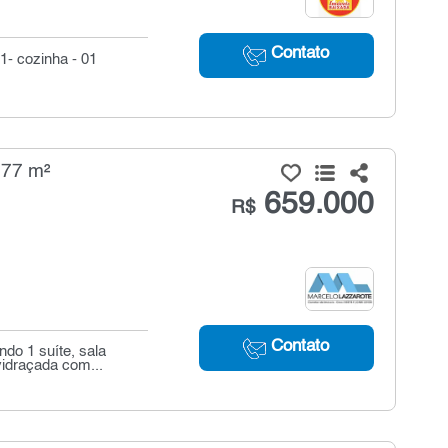
Contato
01- cozinha - 01
 77 m²
659.000
R$
Contato
ndo 1 suíte, sala
idraçada com...