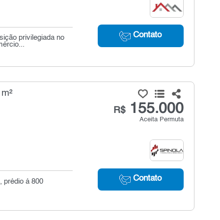
Contato
ição privilegiada no
ércio...
 m²
155.000
R$
Aceita Permuta
Contato
, prédio á 800
.