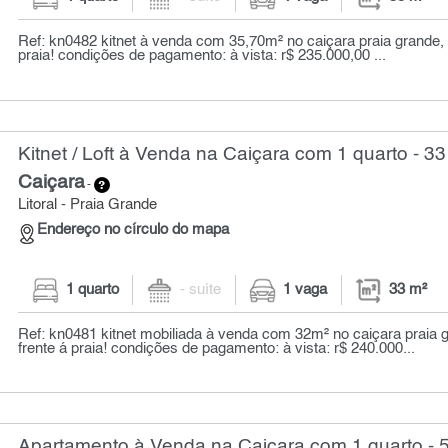
Ref: kn0482 kitnet à venda com 35,70m² no caiçara praia grande,
praia! condições de pagamento: à vista: r$ 235.000,00 ...
Kitnet / Loft à Venda na Caiçara com 1 quarto - 33
Caiçara
-
Litoral - Praia Grande
Endereço no círculo do mapa
1 quarto
- suíte
1 vaga
33 m²
Ref: kn0481 kitnet mobiliada à venda com 32m² no caiçara praia g
frente á praia! condições de pagamento: à vista: r$ 240.000...
Apartamento à Venda na Caiçara com 1 quarto - 