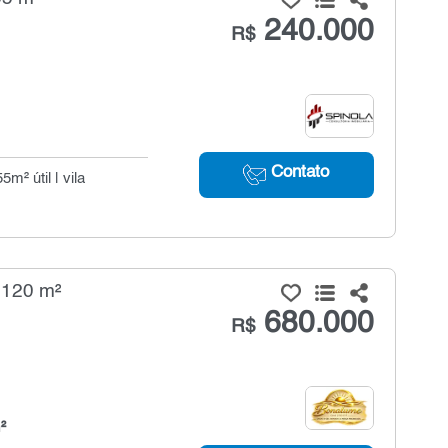
240.000
R$
Contato
m² útil | vila
 120 m²
680.000
R$
²