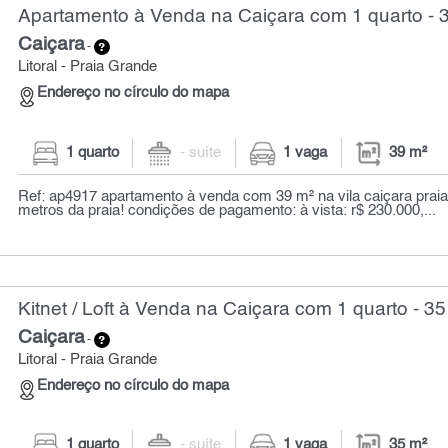
Apartamento à Venda na Caiçara com 1 quarto - 
Caiçara
-
Litoral - Praia Grande
Endereço no círculo do mapa
1 quarto
- suíte
1 vaga
39 m²
Ref: ap4917 apartamento à venda com 39 m² na vila caiçara praia
metros da praia! condições de pagamento: à vista: r$ 230.000,...
Kitnet / Loft à Venda na Caiçara com 1 quarto - 35
Caiçara
-
Litoral - Praia Grande
Endereço no círculo do mapa
1 quarto
- suíte
1 vaga
35 m²