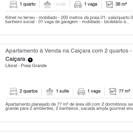
1 quarto
- suíte
1 vaga
38 m²
Kitnet no térreo - mobiliado - 200 metros da praia 01- sala/quarto 
banheiro social - 01 vaga de garagem - mobiliado - biciletário á...
Apartamento à Venda na Caiçara com 2 quartos -
Caiçara
-
Litoral - Praia Grande
2 quartos
1 suíte
1 vaga
77 m²
Apartamento planejado de 77 m² de área útil com 2 dormitórios se
grande para 2 ambientes, 2 banheiros, sacada ampla gourmet env