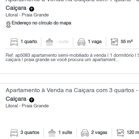
Caiçara
-
Litoral - Praia Grande
Endereço no círculo do mapa
1 quarto
- suíte
1 vaga
55 m²
Ref: ap5083 apartamento semi-mobiliado à venda | 1 dormitório | 55
caiçara | praia grande se você procura um apartament...
Apartamento à Venda na Caiçara com 3 quartos -
Caiçara
-
Litoral - Praia Grande
3 quartos
1 suíte
2 vagas
120 m