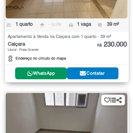
1 quarto
- suíte
1 vaga
39 m²
Apartamento à Venda na Caiçara com 1 quarto - 39 m²
230.000
Caiçara
R$
Litoral - Praia Grande
Endereço no círculo do mapa
WhatsApp
Contatar