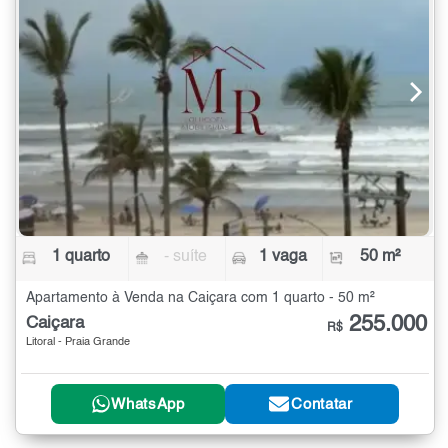
1 quarto
- suíte
1 vaga
50 m²
Apartamento à Venda na Caiçara com 1 quarto - 50 m²
255.000
Caiçara
R$
Litoral - Praia Grande
WhatsApp
Contatar