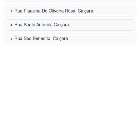
keyboard_arrow_right
Rua Flausina De Oliveira Rosa, Caiçara
keyboard_arrow_right
Rua Santo Antonio, Caiçara
keyboard_arrow_right
Rua Sao Benedito, Caiçara