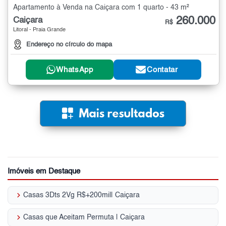
Apartamento à Venda na Caiçara com 1 quarto - 43 m²
260.000
Caiçara
R$
Litoral - Praia Grande
Endereço no círculo do mapa
WhatsApp
Contatar
Imóveis em Destaque
keyboard_arrow_right
Casas 3Dts 2Vg R$+200mil| Caiçara
keyboard_arrow_right
Casas que Aceitam Permuta | Caiçara