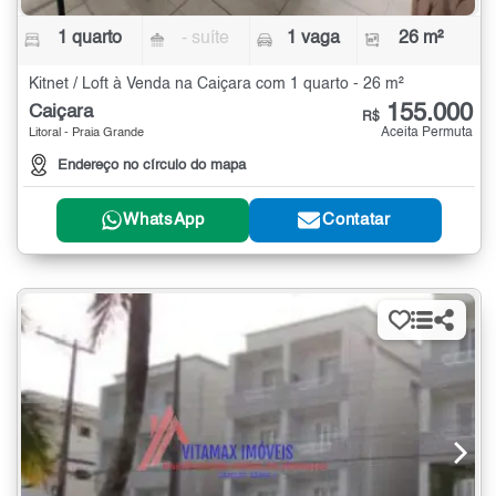
1 quarto
- suíte
1 vaga
26 m²
Kitnet / Loft à Venda na Caiçara com 1 quarto - 26 m²
155.000
Caiçara
R$
Aceita Permuta
Litoral - Praia Grande
Endereço no círculo do mapa
WhatsApp
Contatar