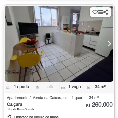
1 quarto
- suíte
1 vaga
34 m²
Apartamento à Venda na Caiçara com 1 quarto - 34 m²
260.000
Caiçara
R$
Litoral - Praia Grande
Endereço no círculo do mapa