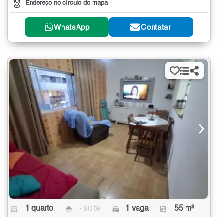
Endereço no círculo do mapa
WhatsApp
Contatar
1 quarto
- suíte
1 vaga
55 m²