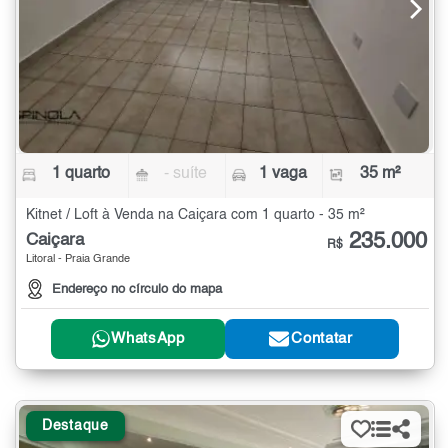
1 quarto
- suíte
1 vaga
35 m²
Kitnet / Loft à Venda na Caiçara com 1 quarto - 35 m²
235.000
Caiçara
R$
Litoral - Praia Grande
Endereço no círculo do mapa
WhatsApp
Contatar
Destaque