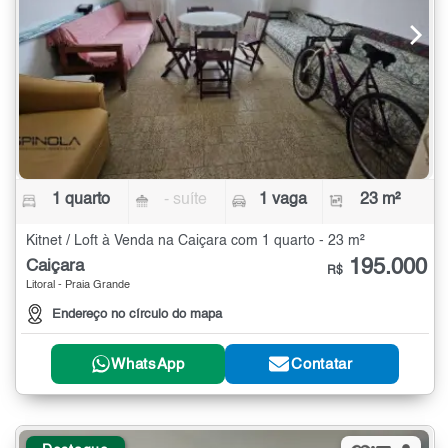
1 quarto
- suíte
1 vaga
23 m²
Kitnet / Loft à Venda na Caiçara com 1 quarto - 23 m²
195.000
Caiçara
R$
Litoral - Praia Grande
Endereço no círculo do mapa
WhatsApp
Contatar