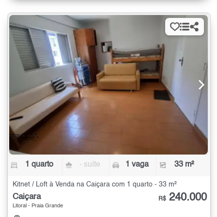
1 quarto
- suíte
1 vaga
33 m²
Kitnet / Loft à Venda na Caiçara com 1 quarto - 33 m²
240.000
Caiçara
R$
Litoral - Praia Grande