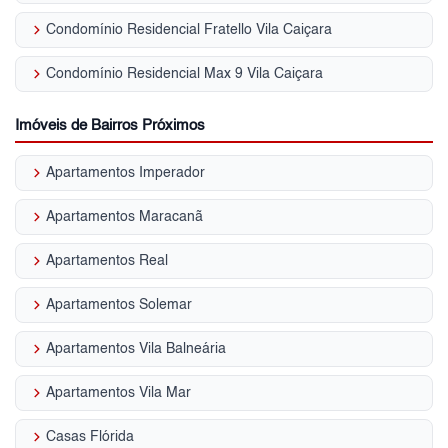
keyboard_arrow_right
Condomínio Residencial Fratello Vila Caiçara
keyboard_arrow_right
Condomínio Residencial Max 9 Vila Caiçara
Imóveis de Bairros Próximos
keyboard_arrow_right
Apartamentos Imperador
keyboard_arrow_right
Apartamentos Maracanã
keyboard_arrow_right
Apartamentos Real
keyboard_arrow_right
Apartamentos Solemar
keyboard_arrow_right
Apartamentos Vila Balneária
keyboard_arrow_right
Apartamentos Vila Mar
keyboard_arrow_right
Casas Flórida