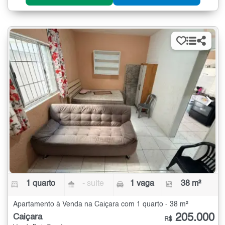
1 quarto
- suíte
1 vaga
38 m²
Apartamento à Venda na Caiçara com 1 quarto - 38 m²
205.000
Caiçara
R$