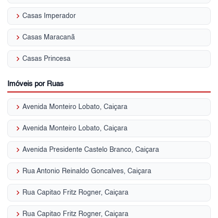
keyboard_arrow_right
Casas Imperador
keyboard_arrow_right
Casas Maracanã
keyboard_arrow_right
Casas Princesa
Imóveis por Ruas
keyboard_arrow_right
Avenida Monteiro Lobato, Caiçara
keyboard_arrow_right
Avenida Monteiro Lobato, Caiçara
keyboard_arrow_right
Avenida Presidente Castelo Branco, Caiçara
keyboard_arrow_right
Rua Antonio Reinaldo Goncalves, Caiçara
keyboard_arrow_right
Rua Capitao Fritz Rogner, Caiçara
keyboard_arrow_right
Rua Capitao Fritz Rogner, Caiçara