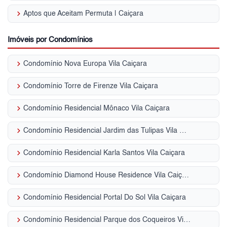
keyboard_arrow_right
Aptos que Aceitam Permuta | Caiçara
Imóveis por Condomínios
keyboard_arrow_right
Condomínio Nova Europa Vila Caiçara
keyboard_arrow_right
Condomínio Torre de Firenze Vila Caiçara
keyboard_arrow_right
Condomínio Residencial Mônaco Vila Caiçara
keyboard_arrow_right
Condomínio Residencial Jardim das Tulipas Vila Caiçara
keyboard_arrow_right
Condomínio Residencial Karla Santos Vila Caiçara
keyboard_arrow_right
Condomínio Diamond House Residence Vila Caiçara
keyboard_arrow_right
Condomínio Residencial Portal Do Sol Vila Caiçara
keyboard_arrow_right
Condomínio Residencial Parque dos Coqueiros Vila Caiçara