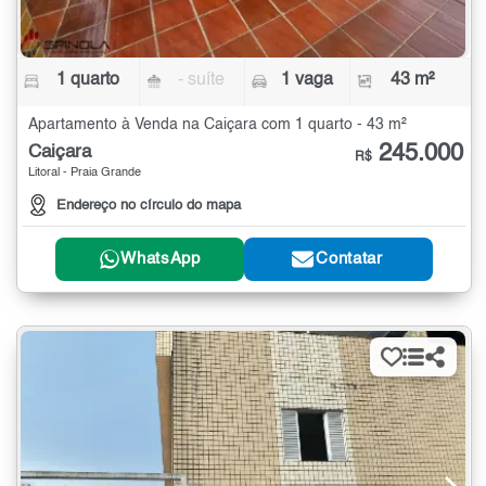
1 quarto
- suíte
1 vaga
43 m²
Apartamento à Venda na Caiçara com 1 quarto - 43 m²
245.000
Caiçara
R$
Litoral - Praia Grande
Endereço no círculo do mapa
WhatsApp
Contatar