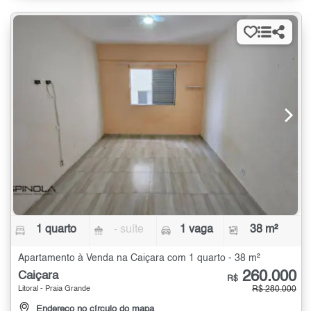
1 quarto
- suíte
1 vaga
38 m²
Apartamento à Venda na Caiçara com 1 quarto - 38 m²
260.000
Caiçara
R$
Litoral - Praia Grande
R$ 280.000
Endereço no círculo do mapa