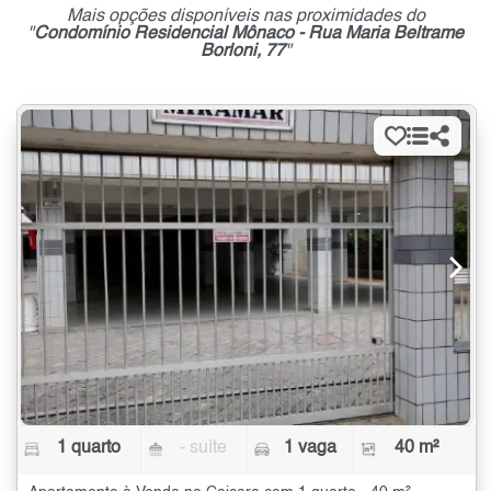
Mais opções disponíveis nas proximidades do
"
Condomínio Residencial Mônaco - Rua Maria Beltrame
Borloni, 77
"
1 quarto
- suíte
1 vaga
40 m²