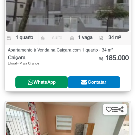
1 quarto
- suíte
1 vaga
34 m²
Apartamento à Venda na Caiçara com 1 quarto - 34 m²
185.000
Caiçara
R$
Litoral - Praia Grande
WhatsApp
Contatar