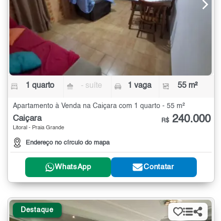
1 quarto
- suíte
1 vaga
55 m²
Apartamento à Venda na Caiçara com 1 quarto - 55 m²
240.000
Caiçara
R$
Litoral - Praia Grande
Endereço no círculo do mapa
WhatsApp
Contatar
Destaque