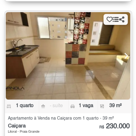
1 quarto
- suíte
1 vaga
39 m²
Apartamento à Venda na Caiçara com 1 quarto - 39 m²
230.000
Caiçara
R$
Litoral - Praia Grande