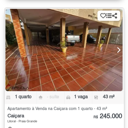
1 quarto
- suíte
1 vaga
43 m²
Apartamento à Venda na Caiçara com 1 quarto - 43 m²
245.000
Caiçara
R$
Litoral - Praia Grande