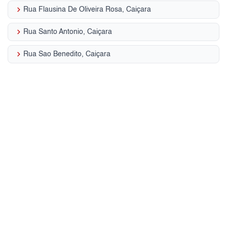
keyboard_arrow_right
Rua Flausina De Oliveira Rosa, Caiçara
keyboard_arrow_right
Rua Santo Antonio, Caiçara
keyboard_arrow_right
Rua Sao Benedito, Caiçara