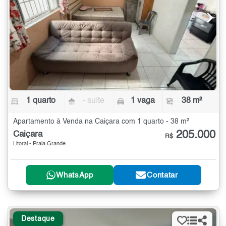
1 quarto
- suíte
1 vaga
38 m²
Apartamento à Venda na Caiçara com 1 quarto - 38 m²
205.000
Caiçara
R$
Litoral - Praia Grande
WhatsApp
Contatar
Destaque