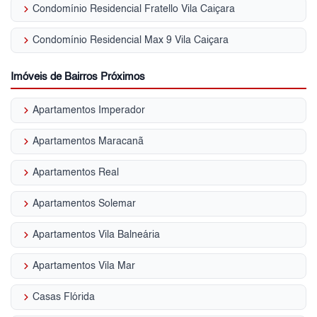
keyboard_arrow_right
Condomínio Residencial Fratello Vila Caiçara
keyboard_arrow_right
Condomínio Residencial Max 9 Vila Caiçara
Imóveis de Bairros Próximos
keyboard_arrow_right
Apartamentos Imperador
keyboard_arrow_right
Apartamentos Maracanã
keyboard_arrow_right
Apartamentos Real
keyboard_arrow_right
Apartamentos Solemar
keyboard_arrow_right
Apartamentos Vila Balneária
keyboard_arrow_right
Apartamentos Vila Mar
keyboard_arrow_right
Casas Flórida