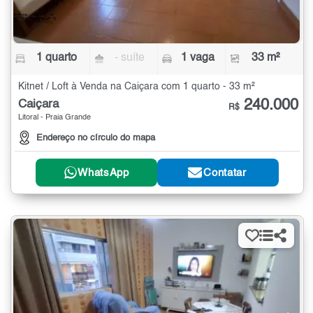
1 quarto
- suíte
1 vaga
33 m²
Kitnet / Loft à Venda na Caiçara com 1 quarto - 33 m²
240.000
Caiçara
R$
Litoral - Praia Grande
Endereço no círculo do mapa
WhatsApp
Contatar