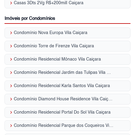
keyboard_arrow_right
Casas 3Dts 2Vg R$+200mil| Caiçara
Imóveis por Condomínios
keyboard_arrow_right
Condomínio Nova Europa Vila Caiçara
keyboard_arrow_right
Condomínio Torre de Firenze Vila Caiçara
keyboard_arrow_right
Condomínio Residencial Mônaco Vila Caiçara
keyboard_arrow_right
Condomínio Residencial Jardim das Tulipas Vila Caiçara
keyboard_arrow_right
Condomínio Residencial Karla Santos Vila Caiçara
keyboard_arrow_right
Condomínio Diamond House Residence Vila Caiçara
keyboard_arrow_right
Condomínio Residencial Portal Do Sol Vila Caiçara
keyboard_arrow_right
Condomínio Residencial Parque dos Coqueiros Vila Caiçara