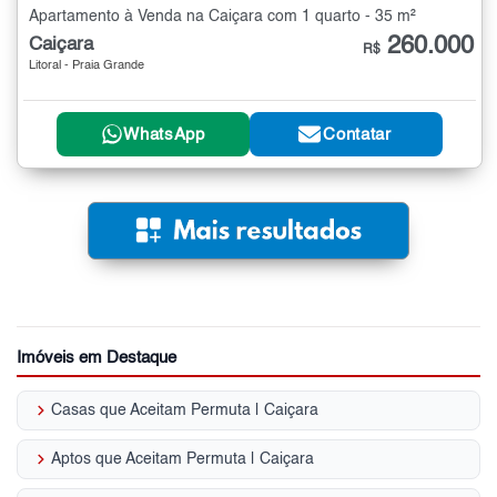
Apartamento à Venda na Caiçara com 1 quarto - 35 m²
260.000
Caiçara
R$
Litoral - Praia Grande
WhatsApp
Contatar
Imóveis em Destaque
keyboard_arrow_right
Casas que Aceitam Permuta | Caiçara
keyboard_arrow_right
Aptos que Aceitam Permuta | Caiçara