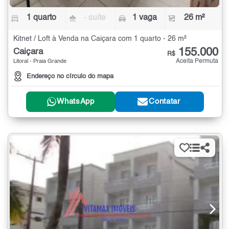
1 quarto
- suíte
1 vaga
26 m²
Kitnet / Loft à Venda na Caiçara com 1 quarto - 26 m²
155.000
Caiçara
R$
Aceita Permuta
Litoral - Praia Grande
Endereço no círculo do mapa
WhatsApp
Contatar