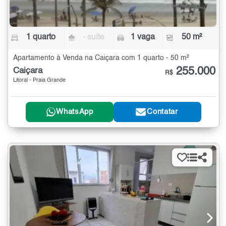
1 quarto
- suíte
1 vaga
50 m²
Apartamento à Venda na Caiçara com 1 quarto - 50 m²
255.000
Caiçara
R$
Litoral - Praia Grande
WhatsApp
Contatar