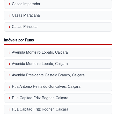
keyboard_arrow_right
Casas Imperador
keyboard_arrow_right
Casas Maracanã
keyboard_arrow_right
Casas Princesa
Imóveis por Ruas
keyboard_arrow_right
Avenida Monteiro Lobato, Caiçara
keyboard_arrow_right
Avenida Monteiro Lobato, Caiçara
keyboard_arrow_right
Avenida Presidente Castelo Branco, Caiçara
keyboard_arrow_right
Rua Antonio Reinaldo Goncalves, Caiçara
keyboard_arrow_right
Rua Capitao Fritz Rogner, Caiçara
keyboard_arrow_right
Rua Capitao Fritz Rogner, Caiçara