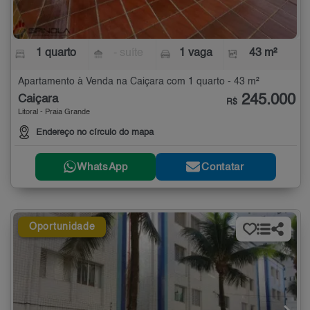
1 quarto
- suíte
1 vaga
43 m²
Apartamento à Venda na Caiçara com 1 quarto - 43 m²
245.000
Caiçara
R$
Litoral - Praia Grande
Endereço no círculo do mapa
WhatsApp
Contatar
Oportunidade