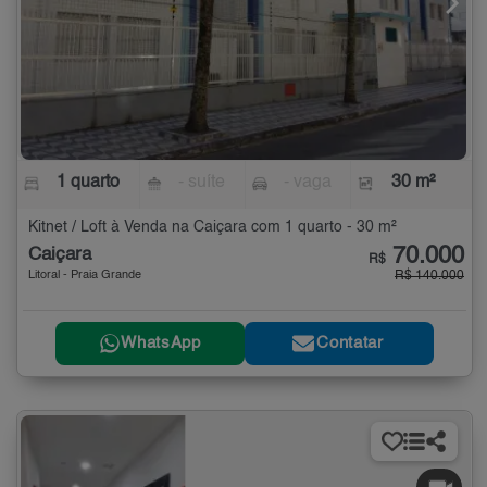
1 quarto
- suíte
- vaga
30 m²
Kitnet / Loft à Venda na Caiçara com 1 quarto - 30 m²
70.000
Caiçara
R$
Litoral - Praia Grande
R$ 140.000
WhatsApp
Contatar