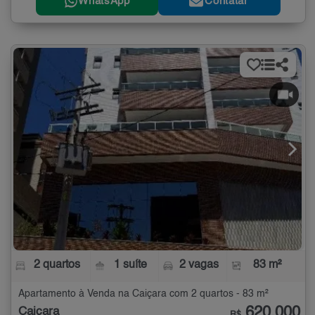
WhatsApp
Contatar
2 quartos
1 suíte
2 vagas
83 m²
Apartamento à Venda na Caiçara com 2 quartos - 83 m²
620.000
Caiçara
R$