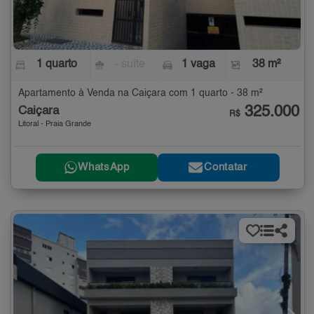
1 quarto
- suíte
1 vaga
38 m²
Apartamento à Venda na Caiçara com 1 quarto - 38 m²
325.000
Caiçara
R$
Litoral - Praia Grande
WhatsApp
Contatar