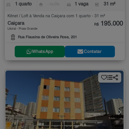
1 quarto
- suíte
1 vaga
31 m²
Kitnet / Loft à Venda na Caiçara com 1 quarto - 31 m²
195.000
Caiçara
R$
Litoral - Praia Grande
Rua Flausina de Oliveira Rosa, 201
WhatsApp
Contatar