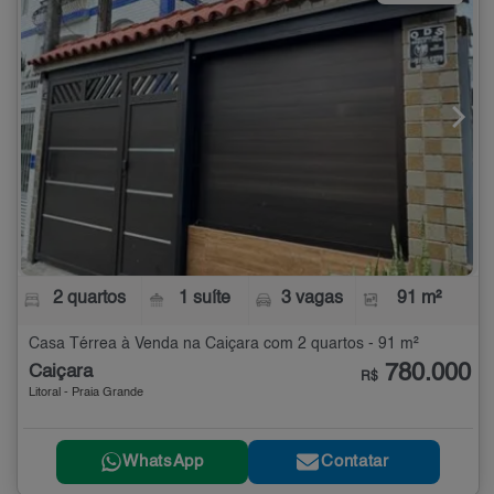
2 quartos
1 suíte
3 vagas
91 m²
Casa Térrea à Venda na Caiçara com 2 quartos - 91 m²
780.000
Caiçara
R$
Litoral - Praia Grande
WhatsApp
Contatar