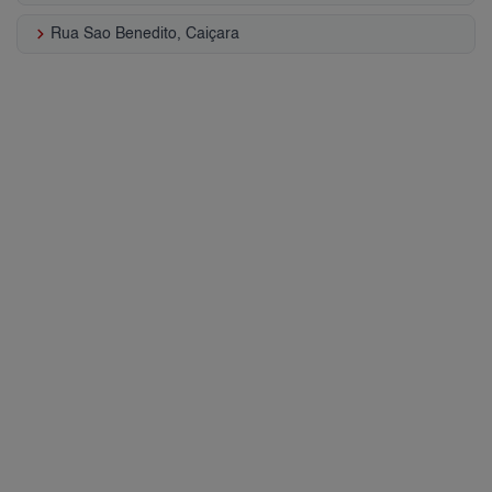
keyboard_arrow_right
Rua Sao Benedito, Caiçara