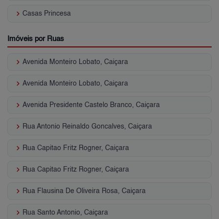
keyboard_arrow_right
Casas Princesa
Imóveis por Ruas
keyboard_arrow_right
Avenida Monteiro Lobato, Caiçara
keyboard_arrow_right
Avenida Monteiro Lobato, Caiçara
keyboard_arrow_right
Avenida Presidente Castelo Branco, Caiçara
keyboard_arrow_right
Rua Antonio Reinaldo Goncalves, Caiçara
keyboard_arrow_right
Rua Capitao Fritz Rogner, Caiçara
keyboard_arrow_right
Rua Capitao Fritz Rogner, Caiçara
keyboard_arrow_right
Rua Flausina De Oliveira Rosa, Caiçara
keyboard_arrow_right
Rua Santo Antonio, Caiçara