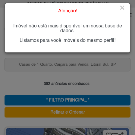
O PORTAL DE IMÓVEIS DO
LITORAL
DE SÃO PAULO
×
Atenção!
Imóvel não está mais disponível em nossa base de
HOME
LITORAL
COMPRAR
PRAIA GRANDE
CAIÇARA
dados.
Imóveis à Venda na Caiçara, Praia Grande
Listamos para você imóveis do mesmo perfil!
Vila Caiçara - Praia Grande, Litoral
Casas de 1 Quarto, Caiçara para Venda, Litoral Sul, SP
392 anúncios encontrados
* FILTRO PRINCIPAL *
Refinar e Ordenar