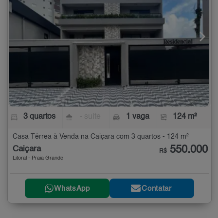
3 quartos
- suíte
1 vaga
124 m²
Casa Térrea à Venda na Caiçara com 3 quartos - 124 m²
550.000
Caiçara
R$
Litoral - Praia Grande
WhatsApp
Contatar