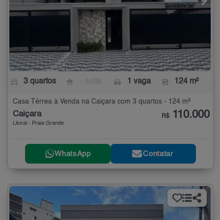
3 quartos
- suíte
1 vaga
124 m²
Casa Térrea à Venda na Caiçara com 3 quartos - 124 m²
110.000
Caiçara
R$
Litoral - Praia Grande
WhatsApp
Contatar