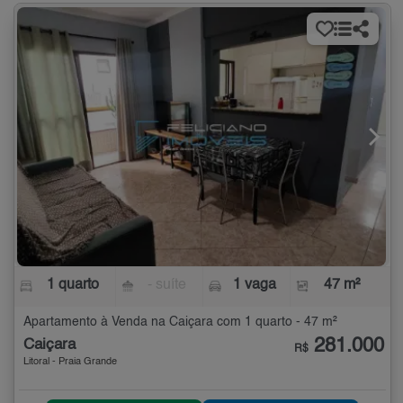
1 quarto
- suíte
1 vaga
47 m²
Apartamento à Venda na Caiçara com 1 quarto - 47 m²
281.000
Caiçara
R$
Litoral - Praia Grande