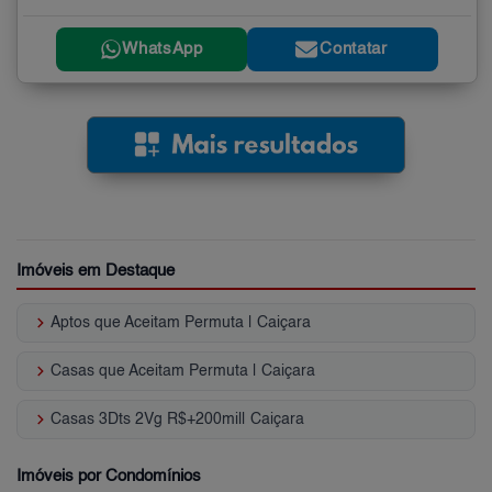
WhatsApp
Contatar
Imóveis em Destaque
keyboard_arrow_right
Aptos que Aceitam Permuta | Caiçara
keyboard_arrow_right
Casas que Aceitam Permuta | Caiçara
keyboard_arrow_right
Casas 3Dts 2Vg R$+200mil| Caiçara
Imóveis por Condomínios