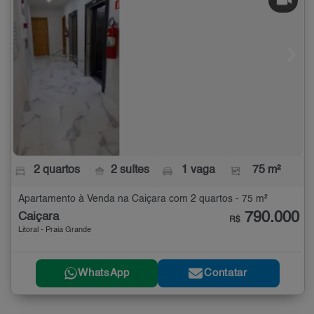
2 quartos
2 suítes
1 vaga
75 m²
Apartamento à Venda na Caiçara com 2 quartos - 75 m²
790.000
Caiçara
R$
Litoral - Praia Grande
WhatsApp
Contatar