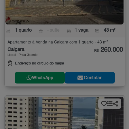
1 quarto
- suíte
1 vaga
43 m²
Apartamento à Venda na Caiçara com 1 quarto - 43 m²
260.000
Caiçara
R$
Litoral - Praia Grande
Endereço no círculo do mapa
WhatsApp
Contatar