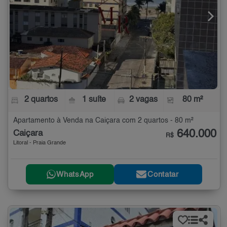
2 quartos
1 suíte
2 vagas
80 m²
Apartamento à Venda na Caiçara com 2 quartos - 80 m²
640.000
Caiçara
R$
Litoral - Praia Grande
WhatsApp
Contatar