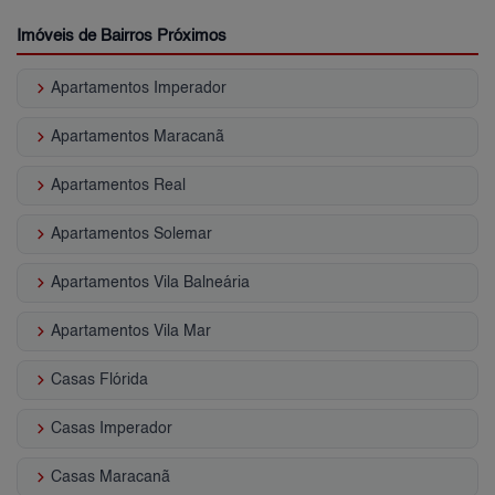
Imóveis de Bairros Próximos
keyboard_arrow_right
Apartamentos Imperador
keyboard_arrow_right
Apartamentos Maracanã
keyboard_arrow_right
Apartamentos Real
keyboard_arrow_right
Apartamentos Solemar
keyboard_arrow_right
Apartamentos Vila Balneária
keyboard_arrow_right
Apartamentos Vila Mar
keyboard_arrow_right
Casas Flórida
keyboard_arrow_right
Casas Imperador
keyboard_arrow_right
Casas Maracanã