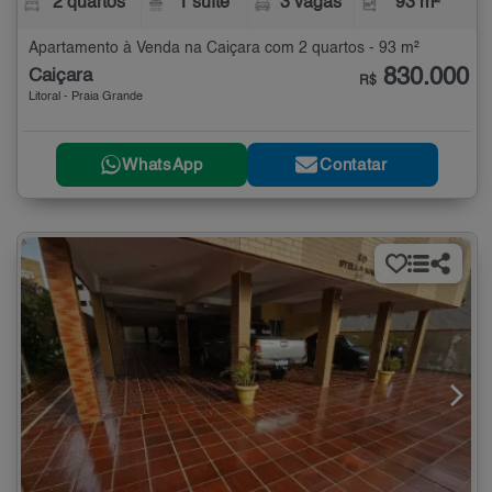
2 quartos
1 suíte
3 vagas
93 m²
Apartamento à Venda na Caiçara com 2 quartos - 93 m²
830.000
Caiçara
R$
Litoral - Praia Grande
WhatsApp
Contatar