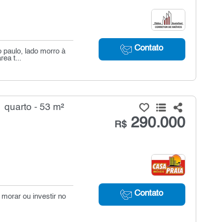
Contato
o paulo, lado morro à
ea t...
quarto - 53 m²
290.000
R$
Contato
morar ou investir no