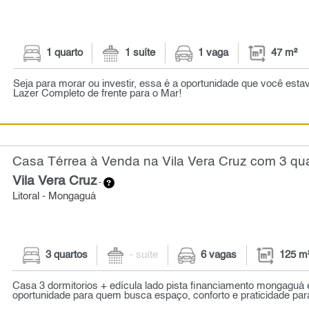
1 quarto
1 suíte
1 vaga
47 m²
Seja para morar ou investir, essa é a oportunidade que você esta
Lazer Completo de frente para o Mar!
Casa Térrea à Venda na Vila Vera Cruz com 3 qua
Vila Vera Cruz
-
Litoral - Mongaguá
3 quartos
- suíte
6 vagas
125 m
Casa 3 dormitorios + edícula lado pista financiamento mongaguá 
oportunidade para quem busca espaço, conforto e praticidade para 