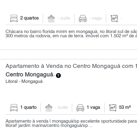
2 quartos
- suíte
- vaga
-
Chácara no bairro florida mirim em mongaguá, no litoral sul de sã
300 metros da rodovia, em rua de terra. imóvel com 1.502 m² de ár
Apartamento à Venda no Centro Mongaguá com 1 
Centro Mongaguá
-
Litoral - Mongaguá
1 quarto
- suíte
1 vaga
53 m²
Apartamento à venda | mongaguá/sp excelente oportunidade para 
litoral! jardim marina/centro mongaguá/sp ...