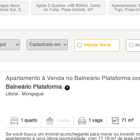
vagas Nova
Aptos 3 Quartos +R$ 600mil, Canto
Apartamentos 3
toral Sul, SP
do Forte, Praia Grande, SP
Tupi, Praia Gr
a
pa
Imóveis Novos
Ac
Apartamento à Venda no Balneário Plataforma com
Balneário Plataforma
-
Litoral - Mongaguá
1 quarto
- suíte
1 vaga
71 m²
Se você busca um imóvel aconchegante para morar ou investir no l
apartamento é uma ótima oportunidade. com 71,18 m² de área priva