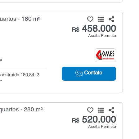
artos - 180 m²
458.000
R$
Aceita Permuta
²
Contato
construída 180,84, 2
..
quartos - 280 m²
520.000
R$
Aceita Permuta