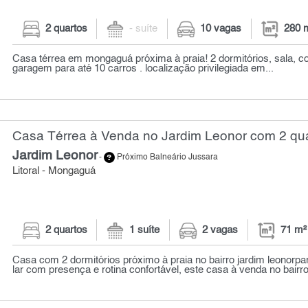
2 quartos
- suíte
10 vagas
280 
Casa térrea em mongaguá próxima à praia! 2 dormitórios, sala, co
garagem para até 10 carros . localização privilegiada em...
Casa Térrea à Venda no Jardim Leonor com 2 qua
Jardim Leonor
-
Próximo Balneário Jussara
Litoral - Mongaguá
2 quartos
1 suíte
2 vagas
71 m²
Casa com 2 dormitórios próximo à praia no bairro jardim leonor
lar com presença e rotina confortável, este casa à venda no bairro 