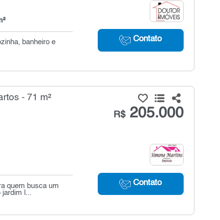
m²
Contato
zinha, banheiro e
rtos - 71 m²
205.000
R$
Contato
para quem busca um
jardim l...