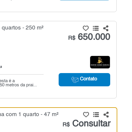
quartos - 250 m²
650.000
R$
²
Contato
esta é a
0 metros da prai...
 com 1 quarto - 47 m²
Consultar
R$