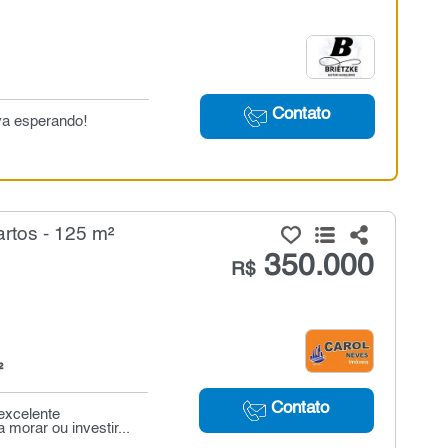
Contato
va esperando!
rtos - 125 m²
350.000
R$
²
Contato
excelente
morar ou investir...