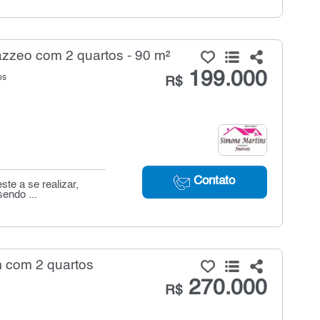
zzeo com 2 quartos - 90 m²
199.000
os
R$
Contato
ste a se realizar,
endo ...
m com 2 quartos
270.000
R$