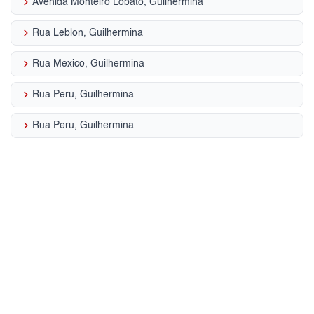
keyboard_arrow_right
Avenida Monteiro Lobato, Guilhermina
keyboard_arrow_right
Rua Leblon, Guilhermina
keyboard_arrow_right
Rua Mexico, Guilhermina
keyboard_arrow_right
Rua Peru, Guilhermina
keyboard_arrow_right
Rua Peru, Guilhermina