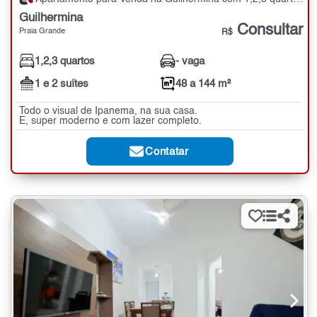
Guilhermina
Consultar
Praia Grande
R$
1,2,3 quartos
- vaga
1 e 2 suítes
48 a 144 m²
Todo o visual de Ipanema, na sua casa.
E, super moderno e com lazer completo.
Contatar