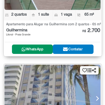
2 quartos
1 suíte
1 vaga
65 m²
Apartamento para Alugar na Guilhermina com 2 quartos - 65 m²
2.700
Guilhermina
R$
Litoral - Praia Grande
WhatsApp
Contatar