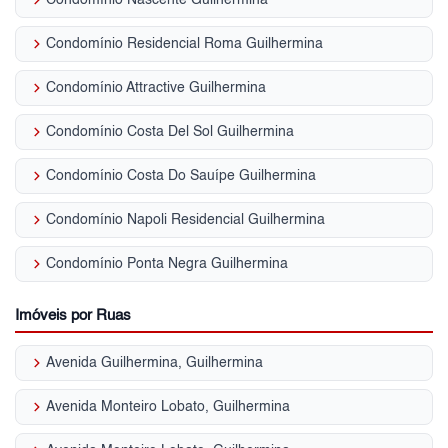
keyboard_arrow_right
Condomínio Nascente Guilhermina
keyboard_arrow_right
Condomínio Residencial Roma Guilhermina
keyboard_arrow_right
Condomínio Attractive Guilhermina
keyboard_arrow_right
Condomínio Costa Del Sol Guilhermina
keyboard_arrow_right
Condomínio Costa Do Sauípe Guilhermina
keyboard_arrow_right
Condomínio Napoli Residencial Guilhermina
keyboard_arrow_right
Condomínio Ponta Negra Guilhermina
Imóveis por Ruas
keyboard_arrow_right
Avenida Guilhermina, Guilhermina
keyboard_arrow_right
Avenida Monteiro Lobato, Guilhermina