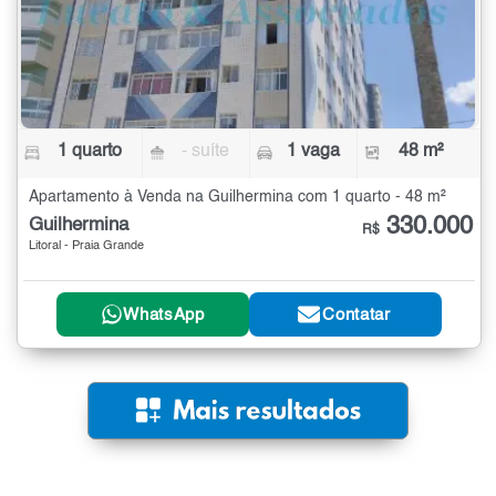
1 quarto
- suíte
1 vaga
48 m²
Apartamento à Venda na Guilhermina com 1 quarto - 48 m²
330.000
Guilhermina
R$
Litoral - Praia Grande
WhatsApp
Contatar