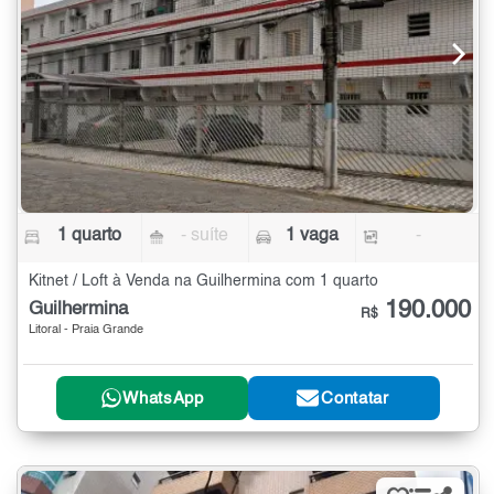
1 quarto
- suíte
1 vaga
-
Kitnet / Loft à Venda na Guilhermina com 1 quarto
190.000
Guilhermina
R$
Litoral - Praia Grande
WhatsApp
Contatar