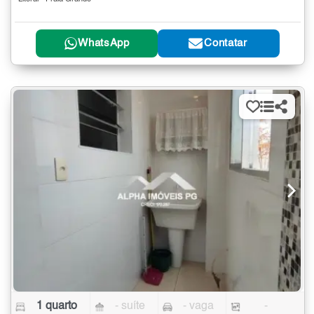
WhatsApp
Contatar
1 quarto
- suíte
- vaga
-