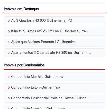
Imóveis em Destaque
keyboard_arrow_right
Ap 3 Quartos +R$ 600 Guilhermina, PG
keyboard_arrow_right
Kitnets ou Aptos até 250 mil na Guilhermina, Praia Grande, SP
keyboard_arrow_right
Aptos que Aceitam Permuta | Guilhermina
keyboard_arrow_right
Apartamentos 2 Quartos até R$ 350 mil Guilhermina, Praia Grande, SP
Imóveis por Condomínios
keyboard_arrow_right
Condomínio Mar Alto Guilhermina
keyboard_arrow_right
Condomínio Estoril Guilhermina
keyboard_arrow_right
Condomínio Residencial Praia da Gávea Guilhermina