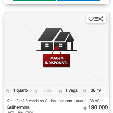
1 quarto
- suíte
1 vaga
38 m²
Kitnet / Loft à Venda na Guilhermina com 1 quarto - 38 m²
190.000
Guilhermina
R$
Litoral - Praia Grande