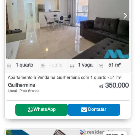
1 quarto
- suíte
1 vaga
51 m²
Apartamento à Venda na Guilhermina com 1 quarto - 51 m²
350.000
Guilhermina
R$
Litoral - Praia Grande
WhatsApp
Contatar