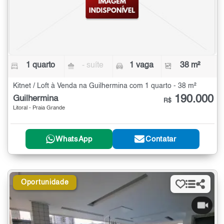
1 quarto
- suíte
1 vaga
38 m²
Kitnet / Loft à Venda na Guilhermina com 1 quarto - 38 m²
190.000
Guilhermina
R$
Litoral - Praia Grande
WhatsApp
Contatar
Oportunidade