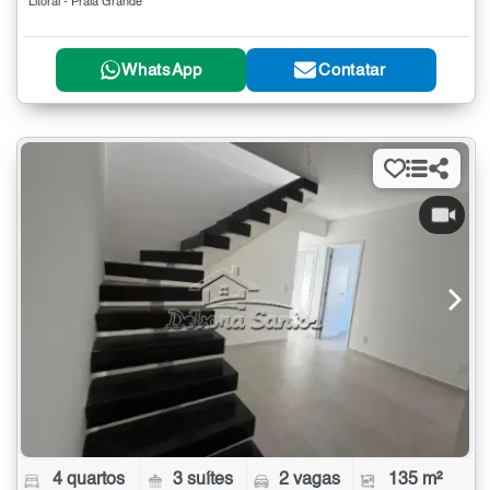
Litoral - Praia Grande
WhatsApp
Contatar
4 quartos
3 suítes
2 vagas
135 m²