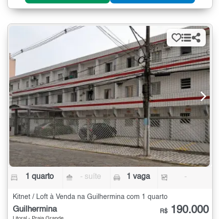
1 quarto
- suíte
1 vaga
-
Kitnet / Loft à Venda na Guilhermina com 1 quarto
190.000
Guilhermina
R$
Litoral - Praia Grande