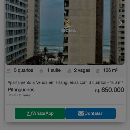
3 quartos
1 suíte
2 vagas
106 m²
Apartamento à Venda em Pitangueiras com 3 quartos - 106 m²
650.000
Pitangueiras
R$
Litoral - Guarujá
WhatsApp
Contatar