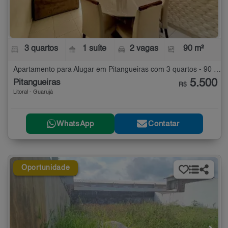
3 quartos
1 suíte
2 vagas
90 m²
Apartamento para Alugar em Pitangueiras com 3 quartos - 90 m²
5.500
Pitangueiras
R$
Litoral - Guarujá
WhatsApp
Contatar
Oportunidade