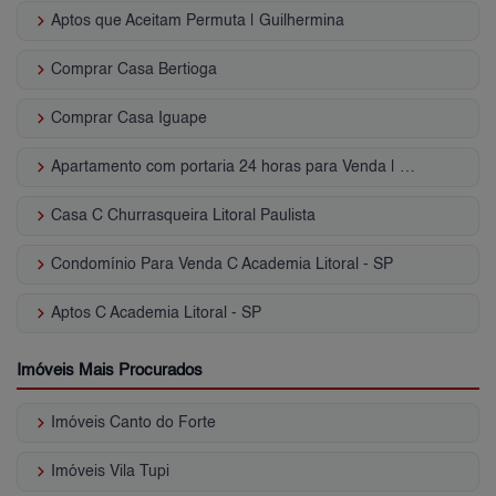
keyboard_arrow_right
Aptos que Aceitam Permuta | Guilhermina
keyboard_arrow_right
Comprar Casa Bertioga
keyboard_arrow_right
Comprar Casa Iguape
keyboard_arrow_right
Apartamento com portaria 24 horas para Venda | Itararé
keyboard_arrow_right
Casa C Churrasqueira Litoral Paulista
keyboard_arrow_right
Condomínio Para Venda C Academia Litoral - SP
keyboard_arrow_right
Aptos C Academia Litoral - SP
Imóveis Mais Procurados
keyboard_arrow_right
Imóveis Canto do Forte
keyboard_arrow_right
Imóveis Vila Tupi