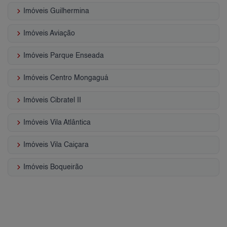
keyboard_arrow_right
Imóveis Guilhermina
keyboard_arrow_right
Imóveis Aviação
keyboard_arrow_right
Imóveis Parque Enseada
keyboard_arrow_right
Imóveis Centro Mongaguá
keyboard_arrow_right
Imóveis Cibratel II
keyboard_arrow_right
Imóveis Vila Atlântica
keyboard_arrow_right
Imóveis Vila Caiçara
keyboard_arrow_right
Imóveis Boqueirão