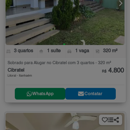
3 quartos
1 suíte
1 vaga
320 m²
Sobrado para Alugar no Cibratel com 3 quartos - 320 m²
4.800
Cibratel
R$
Litoral - Itanhaém
WhatsApp
Contatar