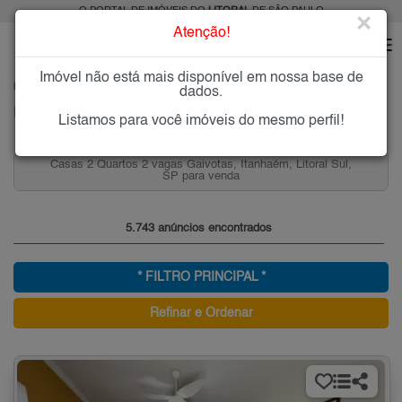
O PORTAL DE IMÓVEIS DO
LITORAL
DE SÃO PAULO
×
Atenção!
Imóvel não está mais disponível em nossa base de
HOME
LITORAL
dados.
Imóveis à Venda ou para Alugar no Litoral de São Paulo
Listamos para você imóveis do mesmo perfil!
Apartamentos 3 Quartos 2 Vagas Vila Tupi, Praia Grande,
Litoral Sul, SP para venda
5.743 anúncios encontrados
* FILTRO PRINCIPAL *
Refinar e Ordenar