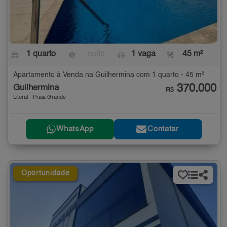
1 quarto
- suíte
1 vaga
45 m²
Apartamento à Venda na Guilhermina com 1 quarto - 45 m²
370.000
Guilhermina
R$
Litoral - Praia Grande
WhatsApp
Contatar
Oportunidade