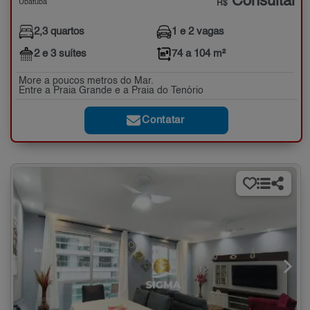
Consultar
Ubatuba
R$
2,3 quartos
1 e 2 vagas
2 e 3 suítes
74 a 104 m²
More a poucos metros do Mar.
Entre a Praia Grande e a Praia do Tenório
Contatar