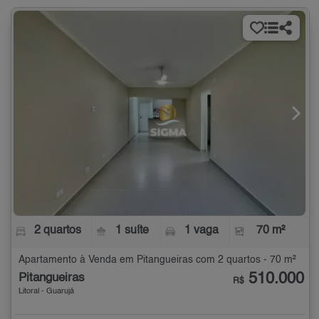
2 quartos
1 suíte
1 vaga
70 m²
Apartamento à Venda em Pitangueiras com 2 quartos - 70 m²
510.000
Pitangueiras
R$
Litoral - Guarujá