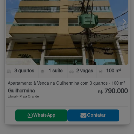
3 quartos
1 suíte
2 vagas
100 m²
Apartamento à Venda na Guilhermina com 3 quartos - 100 m²
790.000
Guilhermina
R$
Litoral - Praia Grande
WhatsApp
Contatar