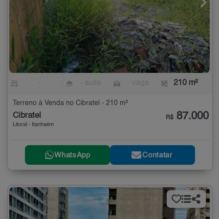
-
- suíte
- vaga
210 m²
Terreno à Venda no Cibratel - 210 m²
87.000
Cibratel
R$
Litoral - Itanhaém
WhatsApp
Contatar