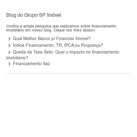
Blog do Grupo SP Imóvel
Confira a ampla pesquisa que realizamos sobre financiamento
imobiliário em nosso blog. Clique nos links abaixo:
keyboard_arrow_right
Qual Melhor Banco p/ Financiar Imóvel?
keyboard_arrow_right
Índice Financamento: TR, IPCA ou Poupança?
keyboard_arrow_right
Queda da Taxa Selic: Qual o impacto no financiamento
imobiliário?
keyboard_arrow_right
Financiamento Itaú