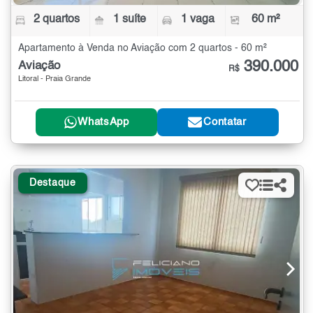
2 quartos
1 suíte
1 vaga
60 m²
Apartamento à Venda no Aviação com 2 quartos - 60 m²
390.000
Aviação
R$
Litoral - Praia Grande
WhatsApp
Contatar
Destaque