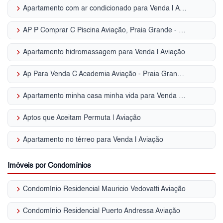
keyboard_arrow_right
Apartamento com ar condicionado para Venda | Aviação
keyboard_arrow_right
AP P Comprar C Piscina Aviação, Praia Grande - SP
keyboard_arrow_right
Apartamento hidromassagem para Venda | Aviação
keyboard_arrow_right
Ap Para Venda C Academia Aviação - Praia Grande, SP
keyboard_arrow_right
Apartamento minha casa minha vida para Venda | Aviação
keyboard_arrow_right
Aptos que Aceitam Permuta | Aviação
keyboard_arrow_right
Apartamento no térreo para Venda | Aviação
Imóveis por Condomínios
keyboard_arrow_right
Condomínio Residencial Mauricio Vedovatti Aviação
keyboard_arrow_right
Condomínio Residencial Puerto Andressa Aviação