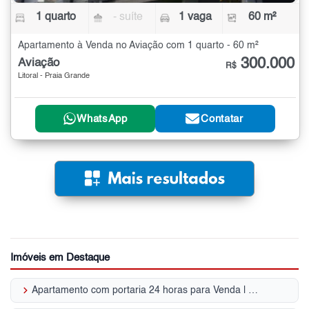
1 quarto
- suíte
1 vaga
60 m²
Apartamento à Venda no Aviação com 1 quarto - 60 m²
300.000
Aviação
R$
Litoral - Praia Grande
WhatsApp
Contatar
Imóveis em Destaque
keyboard_arrow_right
Apartamento com portaria 24 horas para Venda | Aviação