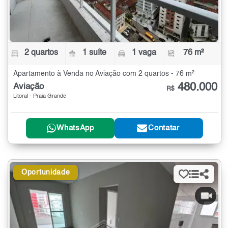
2 quartos
1 suíte
1 vaga
76 m²
Apartamento à Venda no Aviação com 2 quartos - 76 m²
480.000
Aviação
R$
Litoral - Praia Grande
WhatsApp
Contatar
Oportunidade