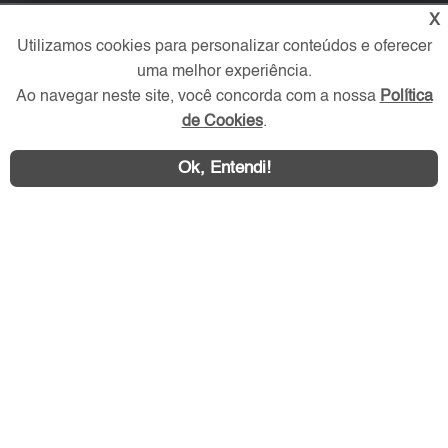
X
Verificada por
Utilizamos cookies para personalizar conteúdos e oferecer
uma melhor experiência.
Ao navegar neste site, você concorda com a nossa
Política
Redes Sociais
de Cookies
.
Ok, Entendi!
Área exclusiva aos anunciantes,
acesse sua conta: