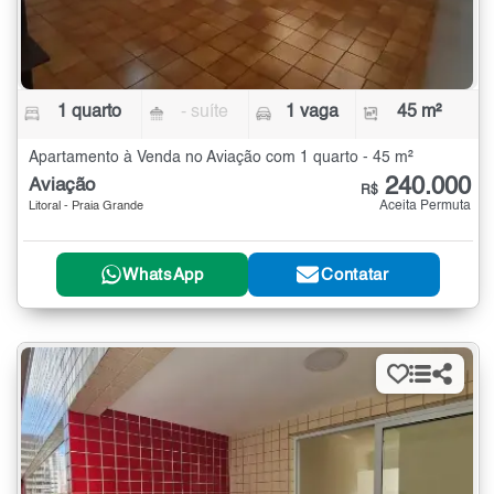
1 quarto
- suíte
1 vaga
45 m²
Apartamento à Venda no Aviação com 1 quarto - 45 m²
240.000
Aviação
R$
Aceita Permuta
Litoral - Praia Grande
WhatsApp
Contatar