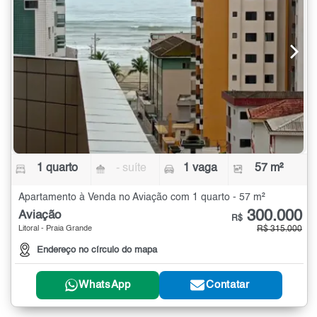
1 quarto
- suíte
1 vaga
57 m²
Apartamento à Venda no Aviação com 1 quarto - 57 m²
300.000
Aviação
R$
Litoral - Praia Grande
R$ 315.000
Endereço no círculo do mapa
WhatsApp
Contatar