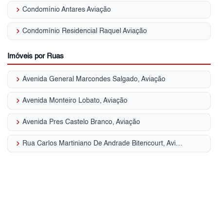
keyboard_arrow_right
Condomínio Antares Aviação
keyboard_arrow_right
Condomínio Residencial Raquel Aviação
Imóveis por Ruas
keyboard_arrow_right
Avenida General Marcondes Salgado, Aviação
keyboard_arrow_right
Avenida Monteiro Lobato, Aviação
keyboard_arrow_right
Avenida Pres Castelo Branco, Aviação
keyboard_arrow_right
Rua Carlos Martiniano De Andrade Bitencourt, Aviação