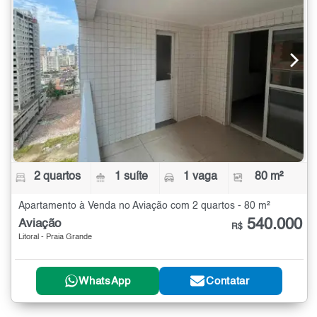
2 quartos
1 suíte
1 vaga
80 m²
Apartamento à Venda no Aviação com 2 quartos - 80 m²
540.000
Aviação
R$
Litoral - Praia Grande
WhatsApp
Contatar