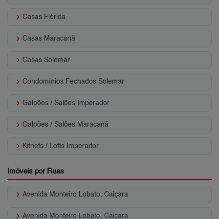
keyboard_arrow_right
Casas Flórida
keyboard_arrow_right
Casas Maracanã
keyboard_arrow_right
Casas Solemar
keyboard_arrow_right
Condomínios Fechados Solemar
keyboard_arrow_right
Galpões / Salões Imperador
keyboard_arrow_right
Galpões / Salões Maracanã
keyboard_arrow_right
Kitnets / Lofts Imperador
Imóveis por Ruas
keyboard_arrow_right
Avenida Monteiro Lobato, Caiçara
keyboard_arrow_right
Avenida Monteiro Lobato, Caiçara