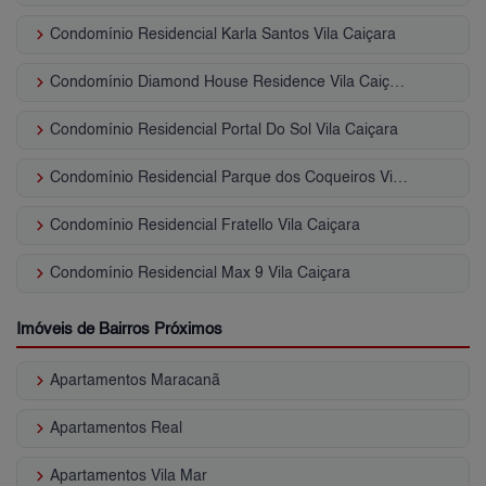
keyboard_arrow_right
Condomínio Residencial Karla Santos Vila Caiçara
keyboard_arrow_right
Condomínio Diamond House Residence Vila Caiçara
keyboard_arrow_right
Condomínio Residencial Portal Do Sol Vila Caiçara
keyboard_arrow_right
Condomínio Residencial Parque dos Coqueiros Vila Caiçara
keyboard_arrow_right
Condomínio Residencial Fratello Vila Caiçara
keyboard_arrow_right
Condomínio Residencial Max 9 Vila Caiçara
Imóveis de Bairros Próximos
keyboard_arrow_right
Apartamentos Maracanã
keyboard_arrow_right
Apartamentos Real
keyboard_arrow_right
Apartamentos Vila Mar