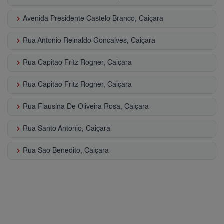
keyboard_arrow_right
Avenida Presidente Castelo Branco, Caiçara
keyboard_arrow_right
Rua Antonio Reinaldo Goncalves, Caiçara
keyboard_arrow_right
Rua Capitao Fritz Rogner, Caiçara
keyboard_arrow_right
Rua Capitao Fritz Rogner, Caiçara
keyboard_arrow_right
Rua Flausina De Oliveira Rosa, Caiçara
keyboard_arrow_right
Rua Santo Antonio, Caiçara
keyboard_arrow_right
Rua Sao Benedito, Caiçara