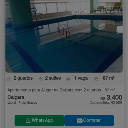
2 quartos
2 suítes
1 vaga
87 m²
Apartamento para Alugar na Caiçara com 2 quartos - 87 m²
3.400
Caiçara
R$
Condomínio: R$ 580
Litoral - Praia Grande
WhatsApp
Contatar