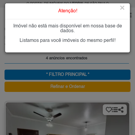
O PORTAL DE IMÓVEIS DO
LITORAL
DE SÃO PAULO
×
Atenção!
Imóvel não está mais disponível em nossa base de
HOME
LITORAL
ALUGAR
PRAIA GRANDE
CAIÇARA
dados.
Imóveis para Alugar na Caiçara, Praia Grande, SP
Listamos para você imóveis do mesmo perfil!
Vila Caiçara - Praia Grande, Litoral
4 anúncios encontrados
* FILTRO PRINCIPAL *
Refinar e Ordenar