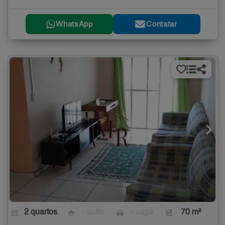
WhatsApp
Contatar
2 quartos
- suíte
- vaga
70 m²