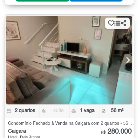
2 quartos
- suíte
1 vaga
56 m²
Condomínio Fechado à Venda na Caiçara com 2 quartos - 56 m²
280.000
Caiçara
R$
Litoral - Praia Grande