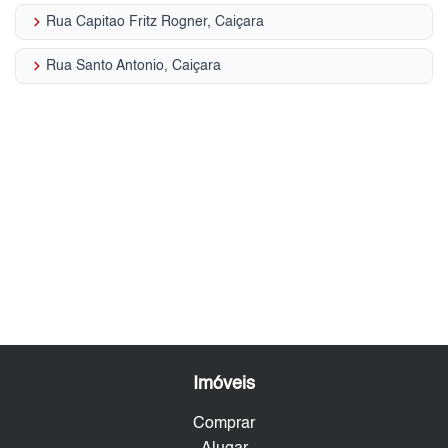
keyboard_arrow_right
Rua Capitao Fritz Rogner, Caiçara
keyboard_arrow_right
Rua Santo Antonio, Caiçara
Imóveis
Comprar