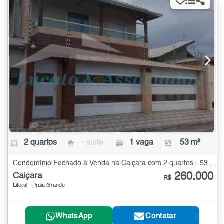
2 quartos
- suíte
1 vaga
53 m²
Condomínio Fechado à Venda na Caiçara com 2 quartos - 53 m²
260.000
Caiçara
R$
Litoral - Praia Grande
WhatsApp
Contatar