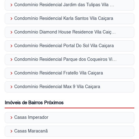
keyboard_arrow_right
Condomínio Residencial Jardim das Tulipas Vila Caiçara
keyboard_arrow_right
Condomínio Residencial Karla Santos Vila Caiçara
keyboard_arrow_right
Condomínio Diamond House Residence Vila Caiçara
keyboard_arrow_right
Condomínio Residencial Portal Do Sol Vila Caiçara
keyboard_arrow_right
Condomínio Residencial Parque dos Coqueiros Vila Caiçara
keyboard_arrow_right
Condomínio Residencial Fratello Vila Caiçara
keyboard_arrow_right
Condomínio Residencial Max 9 Vila Caiçara
Imóveis de Bairros Próximos
keyboard_arrow_right
Casas Imperador
keyboard_arrow_right
Casas Maracanã