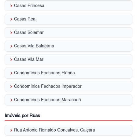
keyboard_arrow_right
Casas Princesa
keyboard_arrow_right
Casas Real
keyboard_arrow_right
Casas Solemar
keyboard_arrow_right
Casas Vila Balneária
keyboard_arrow_right
Casas Vila Mar
keyboard_arrow_right
Condomínios Fechados Flórida
keyboard_arrow_right
Condomínios Fechados Imperador
keyboard_arrow_right
Condomínios Fechados Maracanã
Imóveis por Ruas
keyboard_arrow_right
Rua Antonio Reinaldo Goncalves, Caiçara