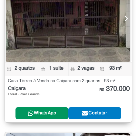
2 quartos
1 suíte
2 vagas
93 m²
Casa Térrea à Venda na Caiçara com 2 quartos - 93 m²
370.000
Caiçara
R$
Litoral - Praia Grande
WhatsApp
Contatar