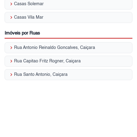
keyboard_arrow_right
Casas Solemar
keyboard_arrow_right
Casas Vila Mar
Imóveis por Ruas
keyboard_arrow_right
Rua Antonio Reinaldo Goncalves, Caiçara
keyboard_arrow_right
Rua Capitao Fritz Rogner, Caiçara
keyboard_arrow_right
Rua Santo Antonio, Caiçara