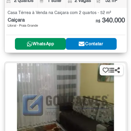
2 quartos
1 suíte
2 vagas
52 m²
Casa Térrea à Venda na Caiçara com 2 quartos - 52 m²
340.000
Caiçara
R$
Litoral - Praia Grande
WhatsApp
Contatar