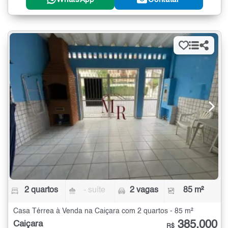
2 quartos
- suíte
2 vagas
85 m²
Casa Térrea à Venda na Caiçara com 2 quartos - 85 m²
385.000
Caiçara
R$