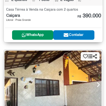
2 quartos
1 suíte
2 vagas
-
Casa Térrea à Venda na Caiçara com 2 quartos
390.000
Caiçara
R$
Litoral - Praia Grande
WhatsApp
Contatar