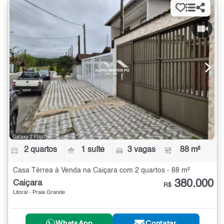
2 quartos
1 suíte
3 vagas
88 m²
Casa Térrea à Venda na Caiçara com 2 quartos - 88 m²
380.000
Caiçara
R$
Litoral - Praia Grande
WhatsApp
Contatar