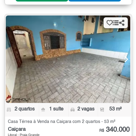
2 quartos
1 suíte
2 vagas
53 m²
Casa Térrea à Venda na Caiçara com 2 quartos - 53 m²
340.000
Caiçara
R$
Litoral - Praia Grande