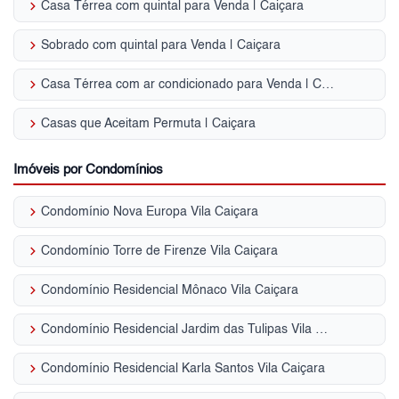
keyboard_arrow_right
Casa Térrea com quintal para Venda | Caiçara
keyboard_arrow_right
Sobrado com quintal para Venda | Caiçara
keyboard_arrow_right
Casa Térrea com ar condicionado para Venda | Caiçara
keyboard_arrow_right
Casas que Aceitam Permuta | Caiçara
Imóveis por Condomínios
keyboard_arrow_right
Condomínio Nova Europa Vila Caiçara
keyboard_arrow_right
Condomínio Torre de Firenze Vila Caiçara
keyboard_arrow_right
Condomínio Residencial Mônaco Vila Caiçara
keyboard_arrow_right
Condomínio Residencial Jardim das Tulipas Vila Caiçara
keyboard_arrow_right
Condomínio Residencial Karla Santos Vila Caiçara