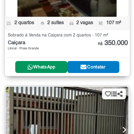
2 quartos
2 suítes
2 vagas
107 m²
Sobrado à Venda na Caiçara com 2 quartos - 107 m²
350.000
Caiçara
R$
Litoral - Praia Grande
WhatsApp
Contatar