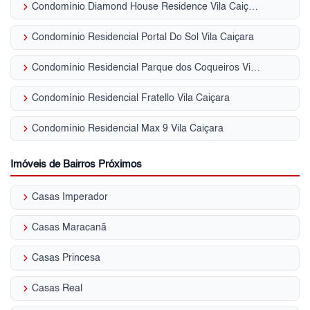
keyboard_arrow_right
Condomínio Diamond House Residence Vila Caiçara
keyboard_arrow_right
Condomínio Residencial Portal Do Sol Vila Caiçara
keyboard_arrow_right
Condomínio Residencial Parque dos Coqueiros Vila Caiçara
keyboard_arrow_right
Condomínio Residencial Fratello Vila Caiçara
keyboard_arrow_right
Condomínio Residencial Max 9 Vila Caiçara
Imóveis de Bairros Próximos
keyboard_arrow_right
Casas Imperador
keyboard_arrow_right
Casas Maracanã
keyboard_arrow_right
Casas Princesa
keyboard_arrow_right
Casas Real