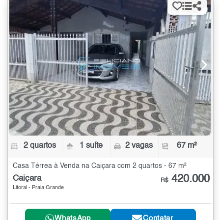
2 quartos
1 suíte
2 vagas
67 m²
Casa Térrea à Venda na Caiçara com 2 quartos - 67 m²
420.000
Caiçara
R$
Litoral - Praia Grande
WhatsApp
Contatar