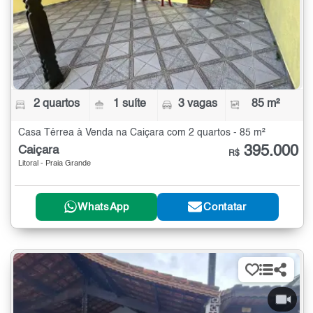
2 quartos
1 suíte
3 vagas
85 m²
Casa Térrea à Venda na Caiçara com 2 quartos - 85 m²
395.000
Caiçara
R$
Litoral - Praia Grande
WhatsApp
Contatar