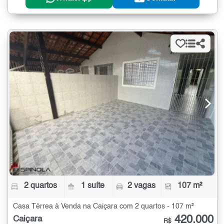
2 quartos
1 suíte
2 vagas
107 m²
Casa Térrea à Venda na Caiçara com 2 quartos - 107 m²
420.000
Caiçara
R$