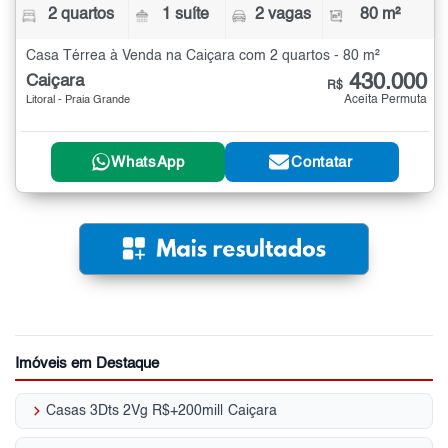
2 quartos
1 suíte
2 vagas
80 m²
Casa Térrea à Venda na Caiçara com 2 quartos - 80 m²
430.000
Caiçara
R$
Aceita Permuta
Litoral - Praia Grande
WhatsApp
Contatar
Imóveis em Destaque
keyboard_arrow_right
Casas 3Dts 2Vg R$+200mil| Caiçara