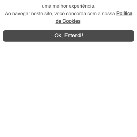
uma melhor experiência.
Ao navegar neste site, você concorda com a nossa
Política
de Cookies
.
Ok, Entendi!
Área exclusiva aos anunciantes,
acesse sua conta:
Litoral SP Imóvel © 2026 - Todos os direitos reservados