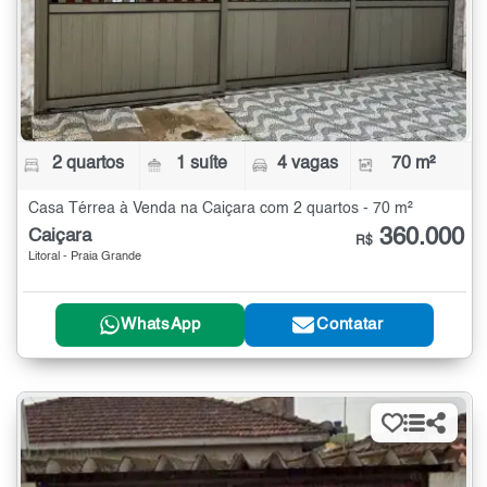
2 quartos
1 suíte
4 vagas
70 m²
Casa Térrea à Venda na Caiçara com 2 quartos - 70 m²
360.000
Caiçara
R$
Litoral - Praia Grande
WhatsApp
Contatar