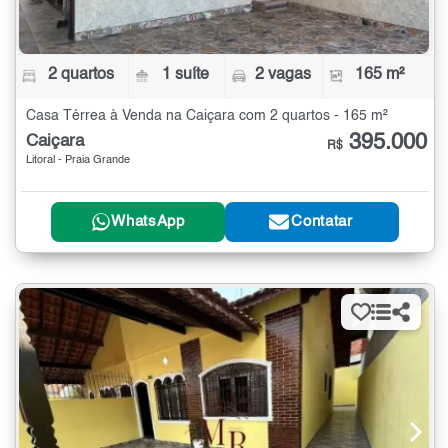
2 quartos
1 suíte
2 vagas
165 m²
Casa Térrea à Venda na Caiçara com 2 quartos - 165 m²
395.000
Caiçara
R$
Litoral - Praia Grande
WhatsApp
Contatar