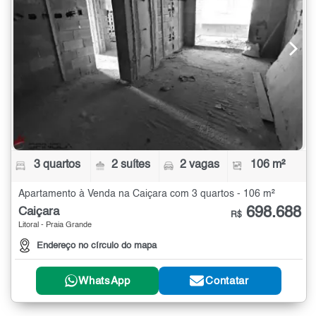
3 quartos
2 suítes
2 vagas
106 m²
Apartamento à Venda na Caiçara com 3 quartos - 106 m²
698.688
Caiçara
R$
Litoral - Praia Grande
Endereço no círculo do mapa
WhatsApp
Contatar