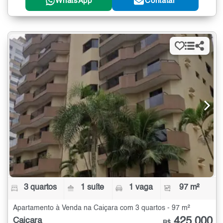
WhatsApp
Contatar
3 quartos
1 suíte
1 vaga
97 m²
Apartamento à Venda na Caiçara com 3 quartos - 97 m²
425.000
Caiçara
R$