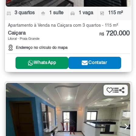
3 quartos
1 suíte
1 vaga
115 m²
Apartamento à Venda na Caiçara com 3 quartos - 115 m²
720.000
Caiçara
R$
Litoral - Praia Grande
Endereço no círculo do mapa
WhatsApp
Contatar