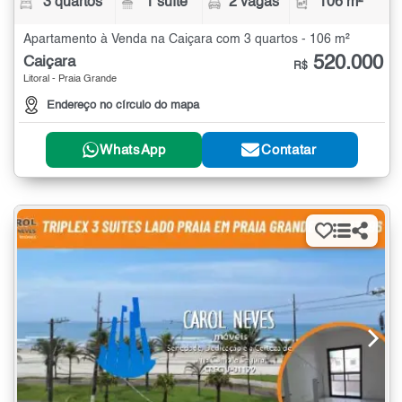
3 quartos
1 suíte
2 vagas
106 m²
Apartamento à Venda na Caiçara com 3 quartos - 106 m²
520.000
Caiçara
R$
Litoral - Praia Grande
Endereço no círculo do mapa
WhatsApp
Contatar