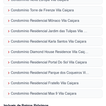
keyboard_arrow_right
Condomínio Nova Europa Vila Caiçara
keyboard_arrow_right
Condomínio Torre de Firenze Vila Caiçara
keyboard_arrow_right
Condomínio Residencial Mônaco Vila Caiçara
keyboard_arrow_right
Condomínio Residencial Jardim das Tulipas Vila Caiçara
keyboard_arrow_right
Condomínio Residencial Karla Santos Vila Caiçara
keyboard_arrow_right
Condomínio Diamond House Residence Vila Caiçara
keyboard_arrow_right
Condomínio Residencial Portal Do Sol Vila Caiçara
keyboard_arrow_right
Condomínio Residencial Parque dos Coqueiros Vila Caiçara
keyboard_arrow_right
Condomínio Residencial Fratello Vila Caiçara
keyboard_arrow_right
Condomínio Residencial Max 9 Vila Caiçara
Imóveis de Bairros Próximos