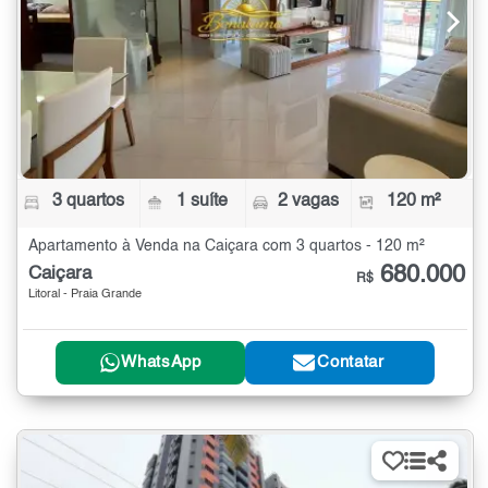
3 quartos
1 suíte
2 vagas
120 m²
Apartamento à Venda na Caiçara com 3 quartos - 120 m²
680.000
Caiçara
R$
Litoral - Praia Grande
WhatsApp
Contatar