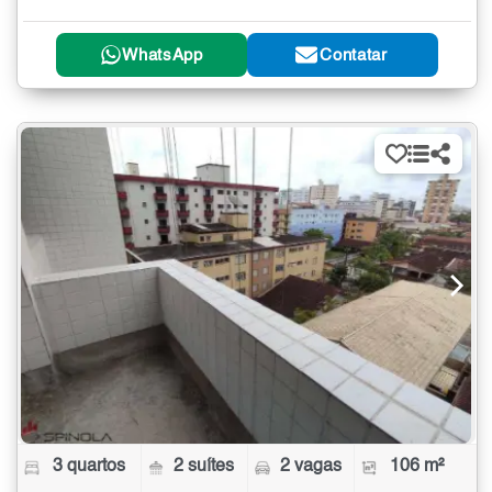
WhatsApp
Contatar
3 quartos
2 suítes
2 vagas
106 m²