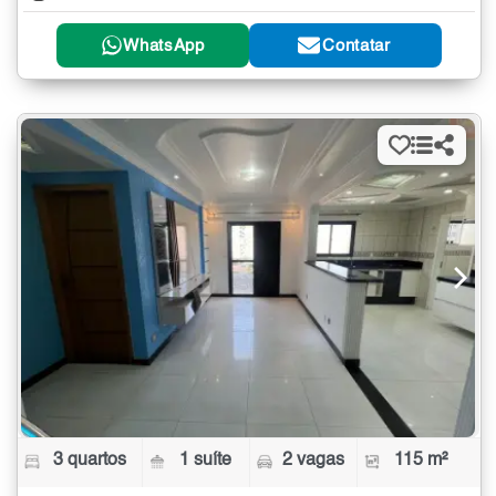
WhatsApp
Contatar
3 quartos
1 suíte
2 vagas
115 m²