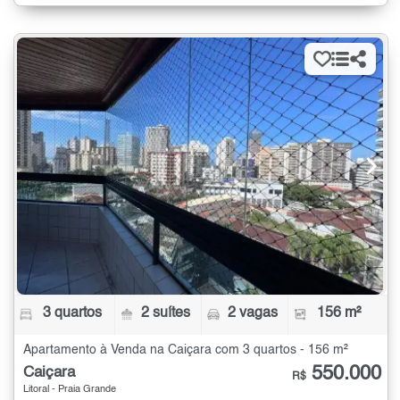
3 quartos
2 suítes
2 vagas
156 m²
Apartamento à Venda na Caiçara com 3 quartos - 156 m²
550.000
Caiçara
R$
Litoral - Praia Grande