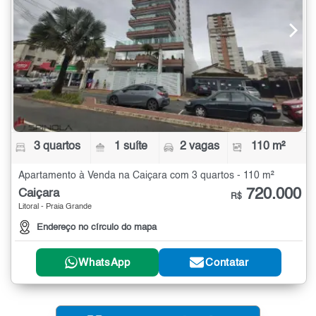
3 quartos
1 suíte
2 vagas
110 m²
Apartamento à Venda na Caiçara com 3 quartos - 110 m²
720.000
Caiçara
R$
Litoral - Praia Grande
Endereço no círculo do mapa
WhatsApp
Contatar