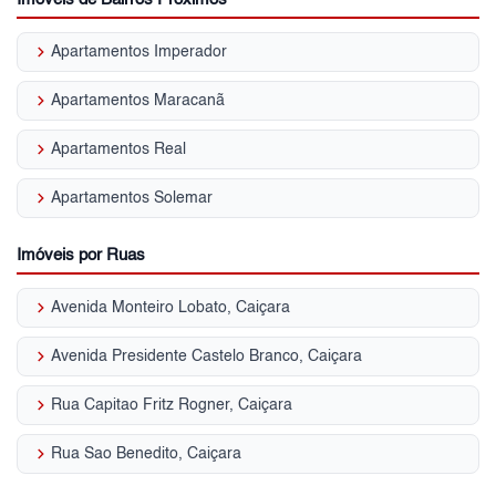
keyboard_arrow_right
Apartamentos Imperador
keyboard_arrow_right
Apartamentos Maracanã
keyboard_arrow_right
Apartamentos Real
keyboard_arrow_right
Apartamentos Solemar
Imóveis por Ruas
keyboard_arrow_right
Avenida Monteiro Lobato, Caiçara
keyboard_arrow_right
Avenida Presidente Castelo Branco, Caiçara
keyboard_arrow_right
Rua Capitao Fritz Rogner, Caiçara
keyboard_arrow_right
Rua Sao Benedito, Caiçara