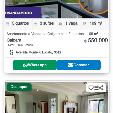
3 quartos
3 suítes
1 vaga
109 m²
Apartamento à Venda na Caiçara com 3 quartos - 109 m²
550.000
Caiçara
R$
Litoral - Praia Grande
Avenida Monteiro Lobato, 3512
WhatsApp
Contatar
Destaque