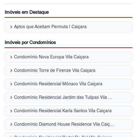
Imóveis em Destaque
keyboard_arrow_right
Aptos que Aceitam Permuta | Caiçara
Imóveis por Condomínios
keyboard_arrow_right
Condomínio Nova Europa Vila Caiçara
keyboard_arrow_right
Condomínio Torre de Firenze Vila Caiçara
keyboard_arrow_right
Condomínio Residencial Mônaco Vila Caiçara
keyboard_arrow_right
Condomínio Residencial Jardim das Tulipas Vila Caiçara
keyboard_arrow_right
Condomínio Residencial Karla Santos Vila Caiçara
keyboard_arrow_right
Condomínio Diamond House Residence Vila Caiçara