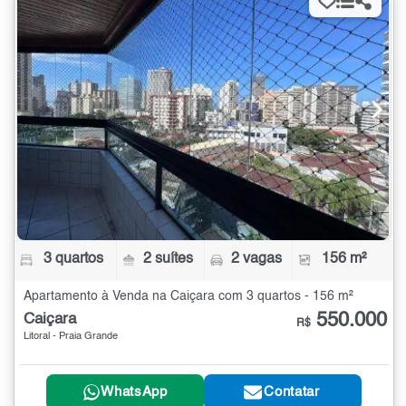
3 quartos
2 suítes
2 vagas
156 m²
Apartamento à Venda na Caiçara com 3 quartos - 156 m²
550.000
Caiçara
R$
Litoral - Praia Grande
WhatsApp
Contatar