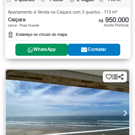
3 quartos
1 suíte
2 vagas
113 m²
Apartamento à Venda na Caiçara com 3 quartos - 113 m²
950.000
Caiçara
R$
Aceita Permuta
Litoral - Praia Grande
Endereço no círculo do mapa
WhatsApp
Contatar