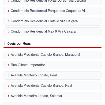
keyboard_arrow_right
Condomínio Residencial Portal Do Sol Vila Caiçara
keyboard_arrow_right
Condomínio Residencial Parque dos Coqueiros Vila Caiçara
keyboard_arrow_right
Condomínio Residencial Fratello Vila Caiçara
keyboard_arrow_right
Condomínio Residencial Max 9 Vila Caiçara
Imóveis por Ruas
keyboard_arrow_right
Avenida Presidente Castelo Branco, Maracanã
keyboard_arrow_right
Rua Olhete, Imperador
keyboard_arrow_right
Avenida Monteiro Lobato, Real
keyboard_arrow_right
Avenida Presidente Castelo Branco, Real
keyboard_arrow_right
Avenida Monteiro Lobato, Solemar