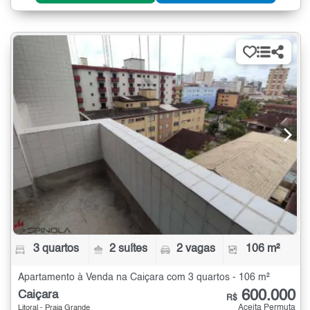
3 quartos
2 suítes
2 vagas
106 m²
Apartamento à Venda na Caiçara com 3 quartos - 106 m²
600.000
Caiçara
R$
Aceita Permuta
Litoral - Praia Grande