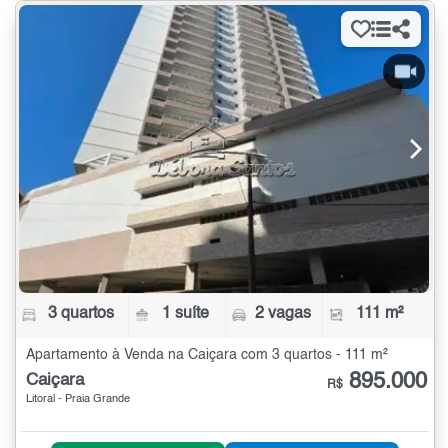
3 quartos
1 suíte
2 vagas
111 m²
Apartamento à Venda na Caiçara com 3 quartos - 111 m²
895.000
Caiçara
R$
Litoral - Praia Grande