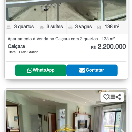
3 quartos
3 suítes
3 vagas
138 m²
Apartamento à Venda na Caiçara com 3 quartos - 138 m²
2.200.000
Caiçara
R$
Litoral - Praia Grande
WhatsApp
Contatar