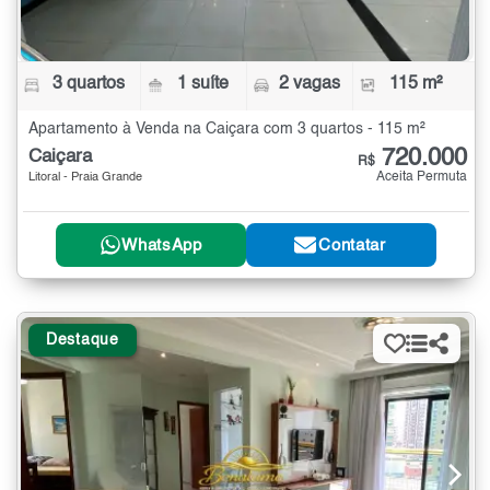
3 quartos
1 suíte
2 vagas
115 m²
Apartamento à Venda na Caiçara com 3 quartos - 115 m²
720.000
Caiçara
R$
Aceita Permuta
Litoral - Praia Grande
WhatsApp
Contatar
Destaque