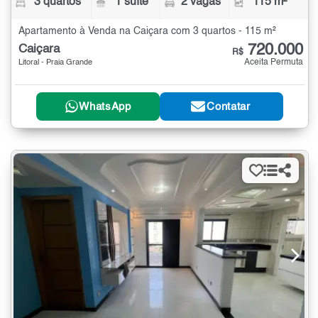
3 quartos
1 suíte
2 vagas
115 m²
Apartamento à Venda na Caiçara com 3 quartos - 115 m²
720.000
Caiçara
R$
Aceita Permuta
Litoral - Praia Grande
WhatsApp
Contatar