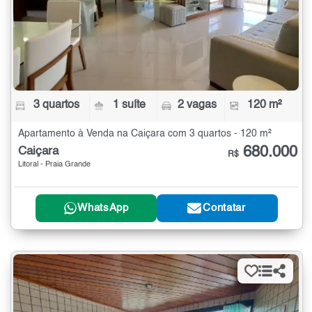
3 quartos
1 suíte
2 vagas
120 m²
Apartamento à Venda na Caiçara com 3 quartos - 120 m²
680.000
Caiçara
R$
Litoral - Praia Grande
WhatsApp
Contatar