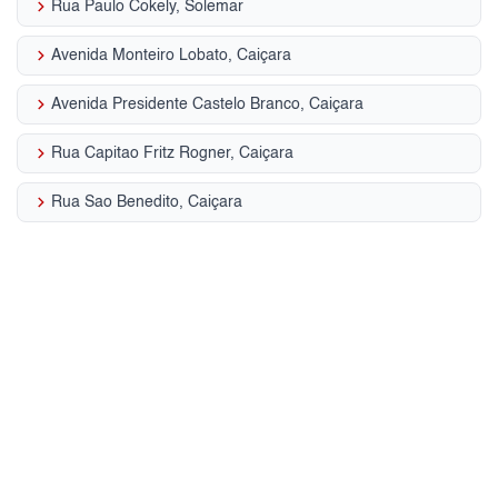
keyboard_arrow_right
Rua Paulo Cokely, Solemar
keyboard_arrow_right
Avenida Monteiro Lobato, Caiçara
keyboard_arrow_right
Avenida Presidente Castelo Branco, Caiçara
keyboard_arrow_right
Rua Capitao Fritz Rogner, Caiçara
keyboard_arrow_right
Rua Sao Benedito, Caiçara