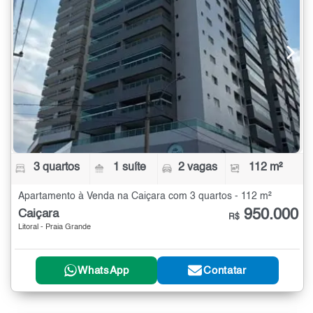
3 quartos
1 suíte
2 vagas
112 m²
Apartamento à Venda na Caiçara com 3 quartos - 112 m²
950.000
Caiçara
R$
Litoral - Praia Grande
WhatsApp
Contatar