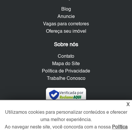
Blog
Anuncie
Vagas para corretores
Ofereça seu imóvel
Sobre nós
Contato
Mapa do Site
Política de Privacidade
Trabalhe Conosco
Verificada por
X
Utilizamos cookies para personalizar conteúdos e oferecer
Redes Sociais
uma melhor experiência.
Ao navegar neste site, você concorda com a nossa
Política