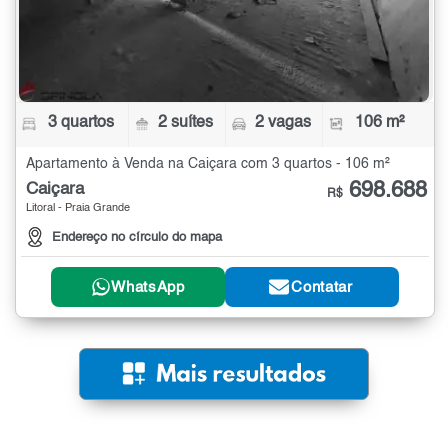
3 quartos
2 suítes
2 vagas
106 m²
Apartamento à Venda na Caiçara com 3 quartos - 106 m²
698.688
Caiçara
R$
Litoral - Praia Grande
Endereço no círculo do mapa
WhatsApp
Contatar