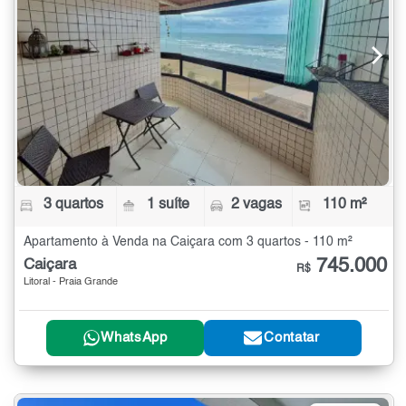
3 quartos
1 suíte
2 vagas
110 m²
Apartamento à Venda na Caiçara com 3 quartos - 110 m²
745.000
Caiçara
R$
Litoral - Praia Grande
WhatsApp
Contatar