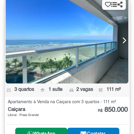
3 quartos
1 suíte
2 vagas
111 m²
Apartamento à Venda na Caiçara com 3 quartos - 111 m²
850.000
Caiçara
R$
Litoral - Praia Grande
WhatsApp
Contatar