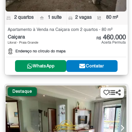
2 quartos
1 suíte
2 vagas
80 m²
Apartamento à Venda na Caiçara com 2 quartos - 80 m²
460.000
Caiçara
R$
Aceita Permuta
Litoral - Praia Grande
Endereço no círculo do mapa
WhatsApp
Contatar
Destaque