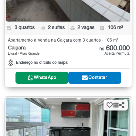
3 quartos
2 suítes
2 vagas
106 m²
Apartamento à Venda na Caiçara com 3 quartos - 106 m²
600.000
Caiçara
R$
Aceita Permuta
Litoral - Praia Grande
Endereço no círculo do mapa
WhatsApp
Contatar