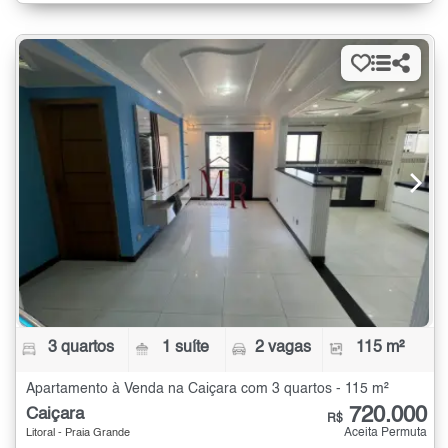
3 quartos
1 suíte
2 vagas
115 m²
Apartamento à Venda na Caiçara com 3 quartos - 115 m²
720.000
Caiçara
R$
Aceita Permuta
Litoral - Praia Grande