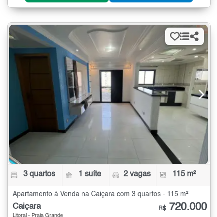
3 quartos
1 suíte
2 vagas
115 m²
Apartamento à Venda na Caiçara com 3 quartos - 115 m²
720.000
Caiçara
R$
Litoral - Praia Grande