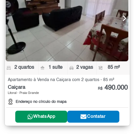
2 quartos
1 suíte
2 vagas
85 m²
Apartamento à Venda na Caiçara com 2 quartos - 85 m²
490.000
Caiçara
R$
Litoral - Praia Grande
Endereço no círculo do mapa
WhatsApp
Contatar