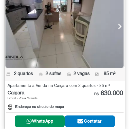
2 quartos
2 suítes
2 vagas
85 m²
Apartamento à Venda na Caiçara com 2 quartos - 85 m²
630.000
Caiçara
R$
Litoral - Praia Grande
Endereço no círculo do mapa
WhatsApp
Contatar