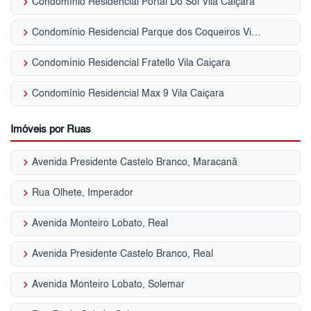
keyboard_arrow_right
Condomínio Residencial Portal Do Sol Vila Caiçara
keyboard_arrow_right
Condomínio Residencial Parque dos Coqueiros Vila Caiçara
keyboard_arrow_right
Condomínio Residencial Fratello Vila Caiçara
keyboard_arrow_right
Condomínio Residencial Max 9 Vila Caiçara
Imóveis por Ruas
keyboard_arrow_right
Avenida Presidente Castelo Branco, Maracanã
keyboard_arrow_right
Rua Olhete, Imperador
keyboard_arrow_right
Avenida Monteiro Lobato, Real
keyboard_arrow_right
Avenida Presidente Castelo Branco, Real
keyboard_arrow_right
Avenida Monteiro Lobato, Solemar