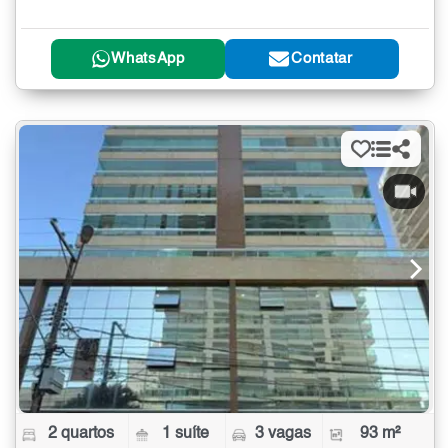
WhatsApp
Contatar
2 quartos
1 suíte
3 vagas
93 m²