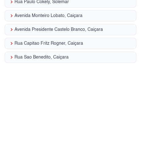
keyboard_arrow_right
Rua Paulo Cokely, Solemar
keyboard_arrow_right
Avenida Monteiro Lobato, Caiçara
keyboard_arrow_right
Avenida Presidente Castelo Branco, Caiçara
keyboard_arrow_right
Rua Capitao Fritz Rogner, Caiçara
keyboard_arrow_right
Rua Sao Benedito, Caiçara