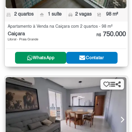
2 quartos
1 suíte
2 vagas
98 m²
Apartamento à Venda na Caiçara com 2 quartos - 98 m²
750.000
Caiçara
R$
Litoral - Praia Grande
WhatsApp
Contatar