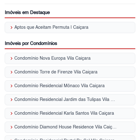
Imóveis em Destaque
keyboard_arrow_right
Aptos que Aceitam Permuta | Caiçara
Imóveis por Condomínios
keyboard_arrow_right
Condomínio Nova Europa Vila Caiçara
keyboard_arrow_right
Condomínio Torre de Firenze Vila Caiçara
keyboard_arrow_right
Condomínio Residencial Mônaco Vila Caiçara
keyboard_arrow_right
Condomínio Residencial Jardim das Tulipas Vila Caiçara
keyboard_arrow_right
Condomínio Residencial Karla Santos Vila Caiçara
keyboard_arrow_right
Condomínio Diamond House Residence Vila Caiçara