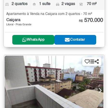
2 quartos
1 suíte
2 vagas
70 m²
Apartamento à Venda na Caiçara com 2 quartos - 70 m²
570.000
Caiçara
R$
Litoral - Praia Grande
WhatsApp
Contatar