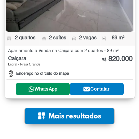
2 quartos
2 suítes
2 vagas
89 m²
Apartamento à Venda na Caiçara com 2 quartos - 89 m²
820.000
Caiçara
R$
Litoral - Praia Grande
Endereço no círculo do mapa
WhatsApp
Contatar