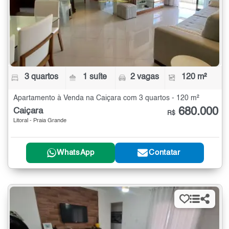
3 quartos
1 suíte
2 vagas
120 m²
Apartamento à Venda na Caiçara com 3 quartos - 120 m²
680.000
Caiçara
R$
Litoral - Praia Grande
WhatsApp
Contatar