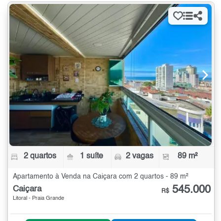
2 quartos
1 suíte
2 vagas
89 m²
Apartamento à Venda na Caiçara com 2 quartos - 89 m²
545.000
Caiçara
R$
Litoral - Praia Grande