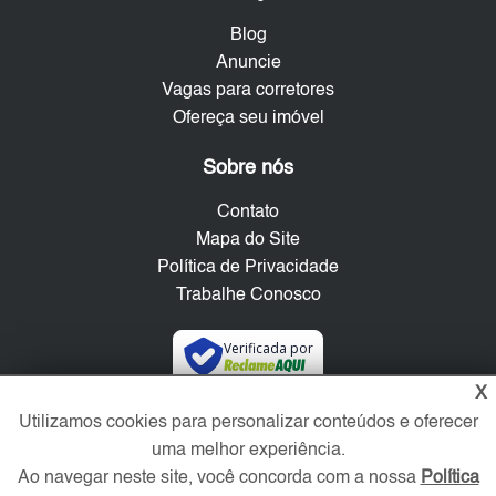
Blog
Anuncie
Vagas para corretores
Ofereça seu imóvel
Sobre nós
Contato
Mapa do Site
Política de Privacidade
Trabalhe Conosco
Verificada por
X
Utilizamos cookies para personalizar conteúdos e oferecer
Redes Sociais
uma melhor experiência.
Ao navegar neste site, você concorda com a nossa
Política