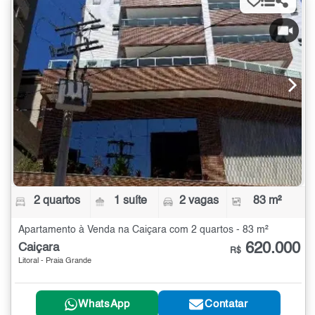
2 quartos
1 suíte
2 vagas
83 m²
Apartamento à Venda na Caiçara com 2 quartos - 83 m²
620.000
Caiçara
R$
Litoral - Praia Grande
WhatsApp
Contatar