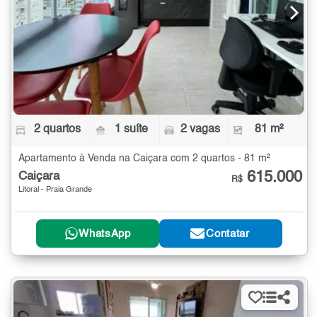
2 quartos
1 suíte
2 vagas
81 m²
Apartamento à Venda na Caiçara com 2 quartos - 81 m²
615.000
Caiçara
R$
Litoral - Praia Grande
WhatsApp
Contatar