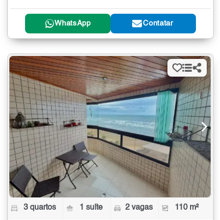
WhatsApp
Contatar
3 quartos
1 suíte
2 vagas
110 m²