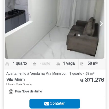
1 quarto
- suíte
1 vaga
58 m²
Apartamento à Venda na Vila Mirim com 1 quarto - 58 m²
371.276
Vila Mirim
R$
Litoral - Praia Grande
Rua Nove de Julho
Contatar