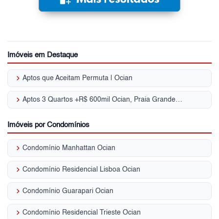
Imóveis em Destaque
keyboard_arrow_right
Aptos que Aceitam Permuta | Ocian
keyboard_arrow_right
Aptos 3 Quartos +R$ 600mil Ocian, Praia Grande, SP
Imóveis por Condomínios
keyboard_arrow_right
Condomínio Manhattan Ocian
keyboard_arrow_right
Condomínio Residencial Lisboa Ocian
keyboard_arrow_right
Condomínio Guarapari Ocian
keyboard_arrow_right
Condomínio Residencial Trieste Ocian