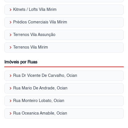
keyboard_arrow_right
Kitnets / Lofts Vila Mirim
keyboard_arrow_right
Prédios Comerciais Vila Mirim
keyboard_arrow_right
Terrenos Vila Assunção
keyboard_arrow_right
Terrenos Vila Mirim
Imóveis por Ruas
keyboard_arrow_right
Rua Dr Vicente De Carvalho, Ocian
keyboard_arrow_right
Rua Mario De Andrade, Ocian
keyboard_arrow_right
Rua Monteiro Lobato, Ocian
keyboard_arrow_right
Rua Oceanica Amabile, Ocian