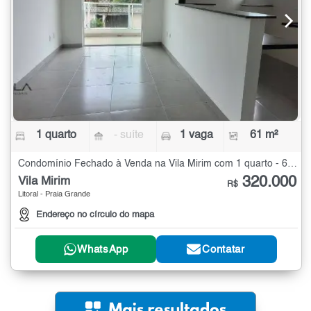
1 quarto
- suíte
1 vaga
61 m²
Condomínio Fechado à Venda na Vila Mirim com 1 quarto - 61 m²
320.000
Vila Mirim
R$
Litoral - Praia Grande
Endereço no círculo do mapa
WhatsApp
Contatar