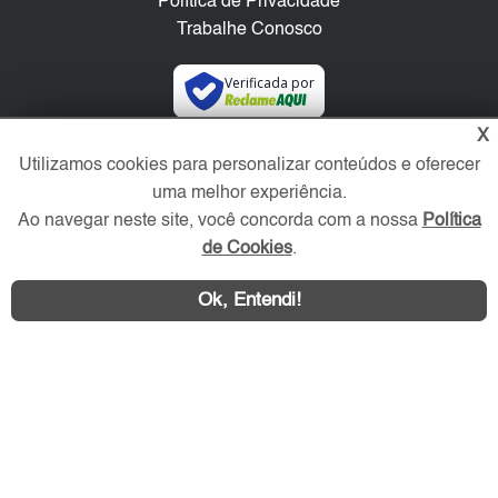
Política de Privacidade
Trabalhe Conosco
Verificada por
X
Redes Sociais
Utilizamos cookies para personalizar conteúdos e oferecer
uma melhor experiência.
Ao navegar neste site, você concorda com a nossa
Política
de Cookies
.
Ok, Entendi!
Área exclusiva aos anunciantes,
acesse sua conta: