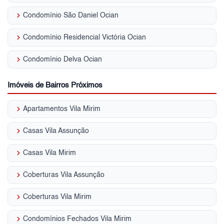
keyboard_arrow_right
Condomínio São Daniel Ocian
keyboard_arrow_right
Condomínio Residencial Victória Ocian
keyboard_arrow_right
Condomínio Delva Ocian
Imóveis de Bairros Próximos
keyboard_arrow_right
Apartamentos Vila Mirim
keyboard_arrow_right
Casas Vila Assunção
keyboard_arrow_right
Casas Vila Mirim
keyboard_arrow_right
Coberturas Vila Assunção
keyboard_arrow_right
Coberturas Vila Mirim
keyboard_arrow_right
Condomínios Fechados Vila Mirim