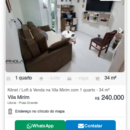
1 quarto
- suíte
- vaga
34 m²
Kitnet / Loft à Venda na Vila Mirim com 1 quarto - 34 m²
240.000
Vila Mirim
R$
Litoral - Praia Grande
Endereço no círculo do mapa
WhatsApp
Contatar