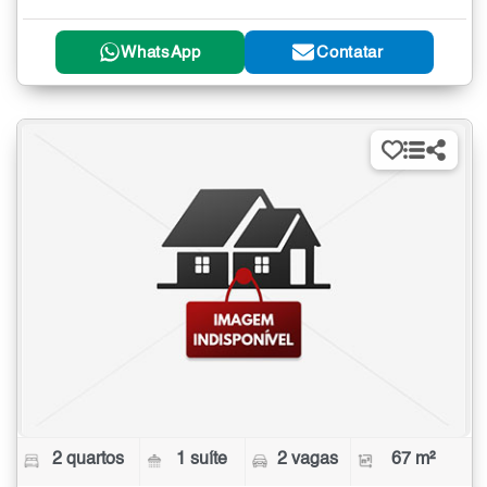
WhatsApp
Contatar
2 quartos
1 suíte
2 vagas
67 m²