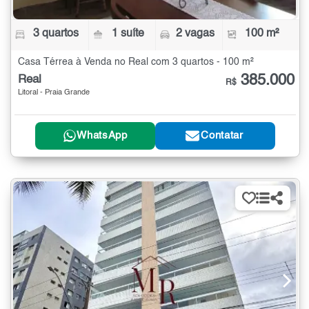
3 quartos
1 suíte
2 vagas
100 m²
Casa Térrea à Venda no Real com 3 quartos - 100 m²
385.000
Real
R$
Litoral - Praia Grande
WhatsApp
Contatar