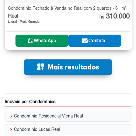
Condomínio Fechado à Venda no Real com 2 quartos - 61 m²
310.000
Real
R$
Litoral - Praia Grande
WhatsApp
Contatar
Imóveis por Condomínios
keyboard_arrow_right
Condomínio Residencial Viena Real
keyboard_arrow_right
Condomínio Lucas Real