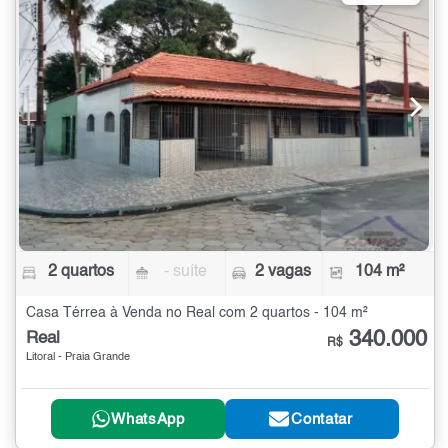
2 quartos
- suíte
2 vagas
104 m²
Casa Térrea à Venda no Real com 2 quartos - 104 m²
340.000
Real
R$
Litoral - Praia Grande
WhatsApp
Contatar