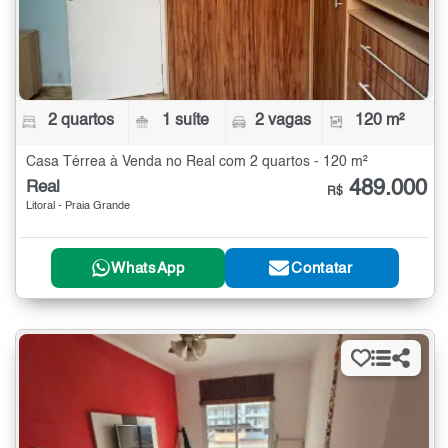
2 quartos
1 suíte
2 vagas
120 m²
Casa Térrea à Venda no Real com 2 quartos - 120 m²
489.000
Real
R$
Litoral - Praia Grande
WhatsApp
Contatar