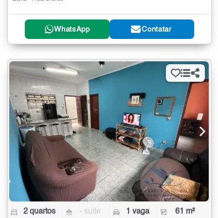
WhatsApp
Contatar
2 quartos
- suíte
1 vaga
61 m²