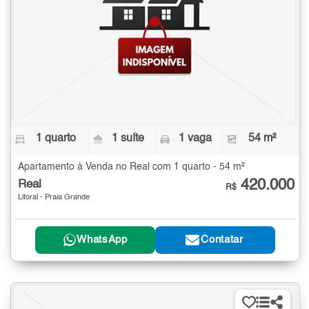
1 quarto
1 suíte
1 vaga
54 m²
Apartamento à Venda no Real com 1 quarto - 54 m²
420.000
Real
R$
Litoral - Praia Grande
WhatsApp
Contatar