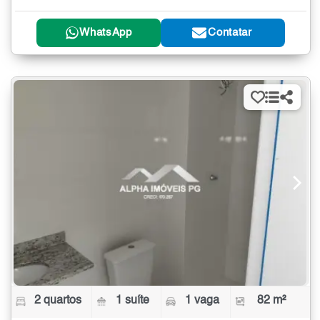
WhatsApp
Contatar
2 quartos
1 suíte
1 vaga
82 m²