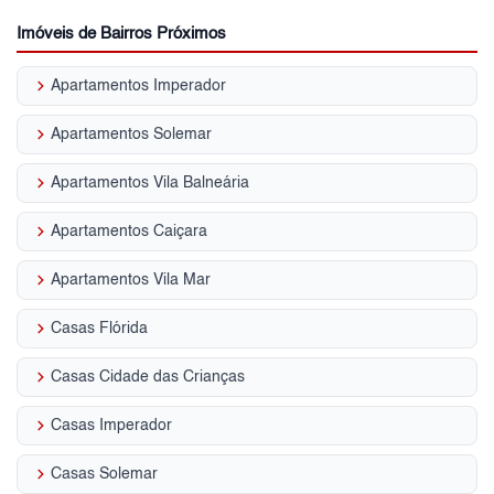
Imóveis de Bairros Próximos
keyboard_arrow_right
Apartamentos Imperador
keyboard_arrow_right
Apartamentos Solemar
keyboard_arrow_right
Apartamentos Vila Balneária
keyboard_arrow_right
Apartamentos Caiçara
keyboard_arrow_right
Apartamentos Vila Mar
keyboard_arrow_right
Casas Flórida
keyboard_arrow_right
Casas Cidade das Crianças
keyboard_arrow_right
Casas Imperador
keyboard_arrow_right
Casas Solemar