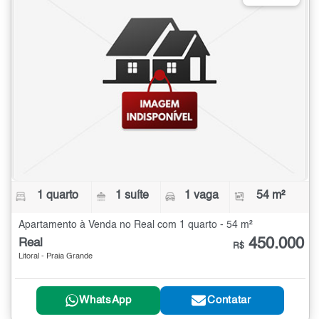
1 quarto
1 suíte
1 vaga
54 m²
Apartamento à Venda no Real com 1 quarto - 54 m²
450.000
Real
R$
Litoral - Praia Grande
WhatsApp
Contatar