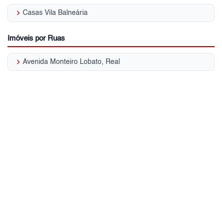
keyboard_arrow_right
Casas Vila Balneária
Imóveis por Ruas
keyboard_arrow_right
Avenida Monteiro Lobato, Real