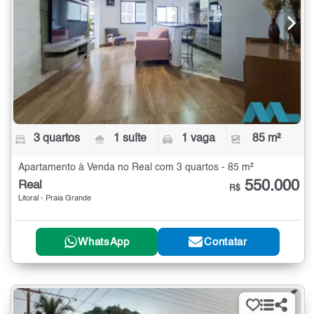
3 quartos
1 suíte
1 vaga
85 m²
Apartamento à Venda no Real com 3 quartos - 85 m²
550.000
Real
R$
Litoral - Praia Grande
WhatsApp
Contatar