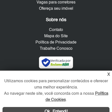
Vagas para corretores
Ofereça seu imóvel
Sobre nós
Contato
Mapa do Site
Política de Privacidade
Trabalhe Conosco
Verificada por
X
Redes Sociais
Utilizamos cookies para personalizar conteúdos e oferecer
uma melhor experiência.
Ao navegar neste site, você concorda com a nossa
Política
de Cookies
.
Ok, Entendi!