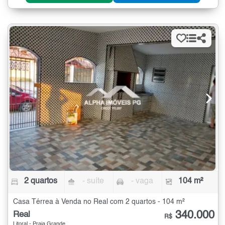
2 quartos
- suíte
- vaga
104 m²
Casa Térrea à Venda no Real com 2 quartos - 104 m²
340.000
Real
R$
Litoral - Praia Grande