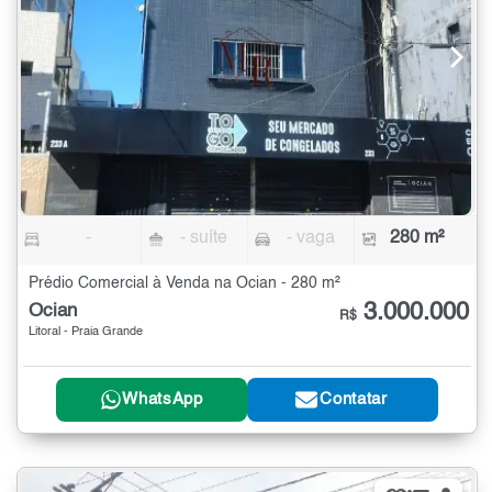
-
- suíte
- vaga
280 m²
Prédio Comercial à Venda na Ocian - 280 m²
3.000.000
Ocian
R$
Litoral - Praia Grande
WhatsApp
Contatar