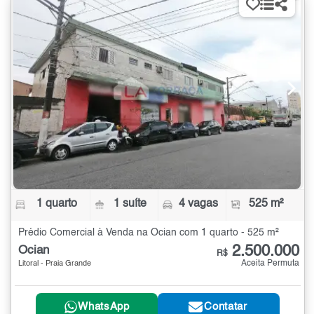
1 quarto
1 suíte
4 vagas
525 m²
Prédio Comercial à Venda na Ocian com 1 quarto - 525 m²
2.500.000
Ocian
R$
Aceita Permuta
Litoral - Praia Grande
WhatsApp
Contatar