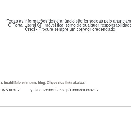
Todas as informações deste anúncio são fornecidas pelo anunciant
O Portal Litoral SP Imóvel fica isento de qualquer responsabilidad
Creci - Procure sempre um corretor credenciado.
 imobiliário em nosso blog. Clique nos links abaixo:
keyboard_arrow_right
 R$ 500 mil?
Qual Melhor Banco p/ Financiar Imóvel?