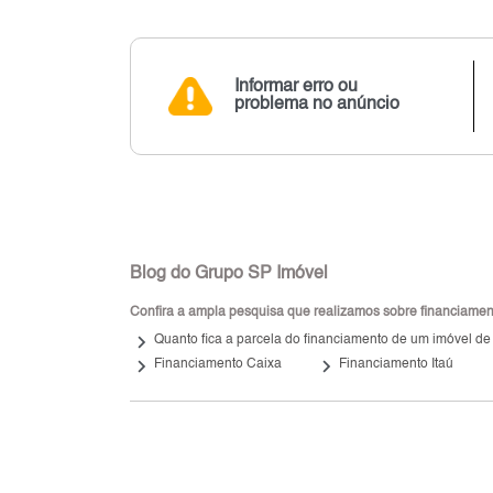
Informar erro ou
problema no anúncio
Blog do Grupo SP Imóvel
Confira a ampla pesquisa que realizamos sobre financiamento
keyboard_arrow_right
Quanto fica a parcela do financiamento de um imóvel de
keyboard_arrow_right
keyboard_arrow_right
Financiamento Caixa
Financiamento Itaú