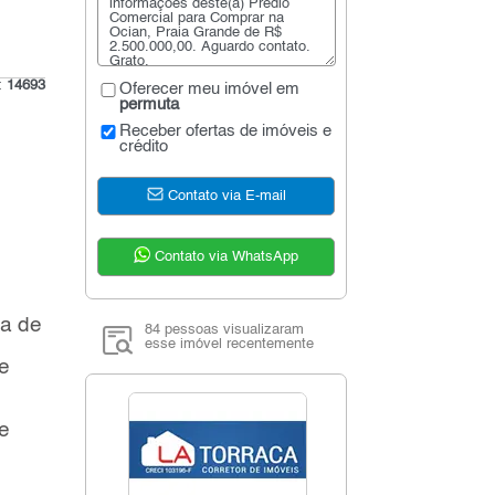
o:
14693
Oferecer meu imóvel em
permuta
Receber ofertas de imóveis e
crédito
Contato via E-mail
Contato via WhatsApp
ea de
84 pessoas visualizaram
esse imóvel recentemente
e
e