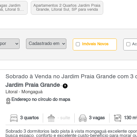
agas Jardim
Apartamentos 2 Quartos Jardim Praia
, Litoral Sul,
Grande, Litoral Sul, SP para venda
nda
Imóveis Novos
Ac
Sobrado à Venda no Jardim Praia Grande com 3 q
Jardim Praia Grande
-
Litoral - Mongaguá
Endereço no círculo do mapa
3 quartos
- suíte
3 vagas
130 m
Sobrado 3 dormitorios lado pista à vista mongaguá excelente opo
busca espaço, conforto e excelente custo-benefício para morar ou 