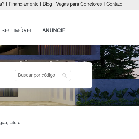
a?
|
Financiamento
|
Blog
|
Vagas para Corretores
|
Contato
 SEU IMÓVEL
ANUNCIE
search
uá, Litoral