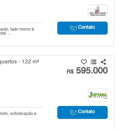
Contato
paulo, lado morro á
al. ...
uartos - 122 m²
595.000
R$
Contato
rto, sofisticação e