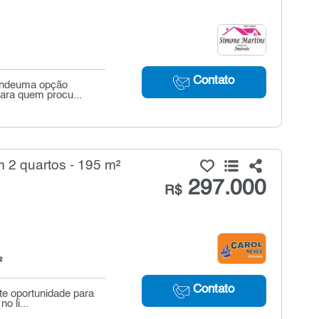
Contato
randeuma opção
para quem procu...
 2 quartos - 195 m²
297.000
R$
²
Contato
te oportunidade para
o li...