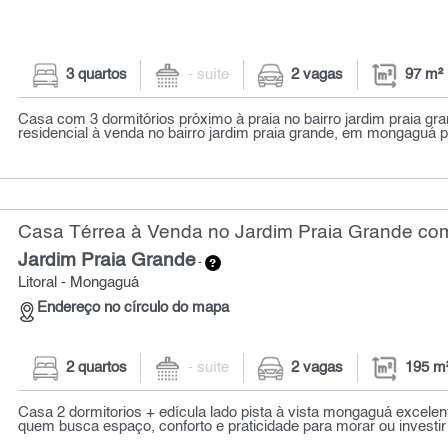
3 quartos
- suíte
2 vagas
97 m²
Casa com 3 dormitórios próximo à praia no bairro jardim praia g
residencial à venda no bairro jardim praia grande, em mongaguá 
Casa Térrea à Venda no Jardim Praia Grande com
Jardim Praia Grande
-
Litoral - Mongaguá
Endereço no círculo do mapa
2 quartos
- suíte
2 vagas
195 m
Casa 2 dormitorios + edícula lado pista à vista mongaguá excelen
quem busca espaço, conforto e praticidade para morar ou investir n