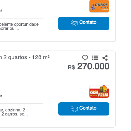
²
Contato
celente oportunidade
rar ou ...
 2 quartos - 128 m²
270.000
R$
²
Contato
r, cozinha, 2
2 carros, so...