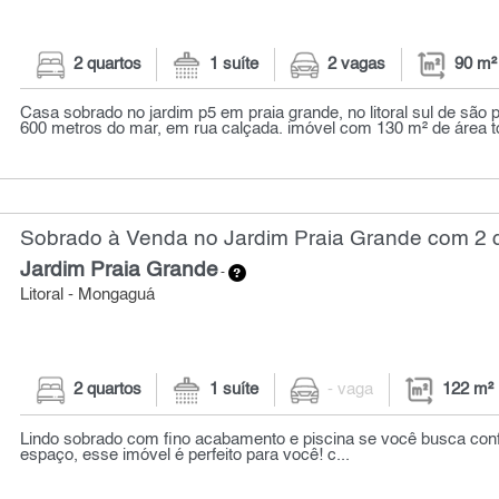
2 quartos
1 suíte
2 vagas
90 m²
Casa sobrado no jardim p5 em praia grande, no litoral sul de são 
600 metros do mar, em rua calçada. imóvel com 130 m² de área tot
Sobrado à Venda no Jardim Praia Grande com 2 q
Jardim Praia Grande
-
Litoral - Mongaguá
2 quartos
1 suíte
- vaga
122 m²
Lindo sobrado com fino acabamento e piscina se você busca confo
espaço, esse imóvel é perfeito para você! c...