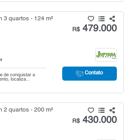
 3 quartos - 124 m²
479.000
R$
²
Contato
e de conquistar a
o, localiza...
 2 quartos - 200 m²
430.000
R$