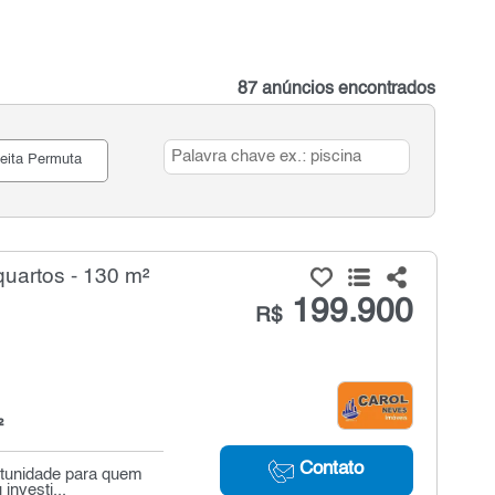
87 anúncios encontrados
eita Permuta
uartos - 130 m²
199.900
R$
²
Contato
rtunidade para quem
investi...