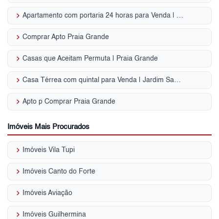
keyboard_arrow_right
Apartamento com portaria 24 horas para Venda | Praia das Toninhas
keyboard_arrow_right
Comprar Apto Praia Grande
keyboard_arrow_right
Casas que Aceitam Permuta | Praia Grande
keyboard_arrow_right
Casa Térrea com quintal para Venda | Jardim Santa Terezinha
keyboard_arrow_right
Apto p Comprar Praia Grande
Imóveis Mais Procurados
keyboard_arrow_right
Imóveis Vila Tupi
keyboard_arrow_right
Imóveis Canto do Forte
keyboard_arrow_right
Imóveis Aviação
keyboard_arrow_right
Imóveis Guilhermina