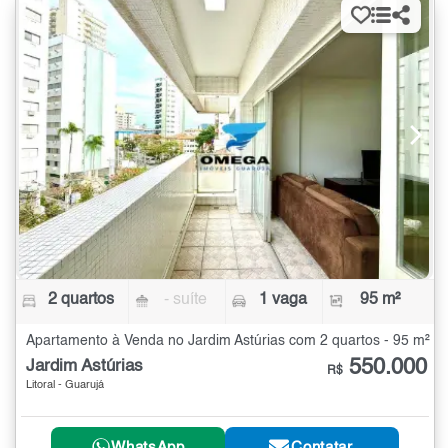
2 quartos
- suíte
1 vaga
95 m²
Apartamento à Venda no Jardim Astúrias com 2 quartos - 95 m²
550.000
Jardim Astúrias
R$
Litoral - Guarujá
WhatsApp
Contatar