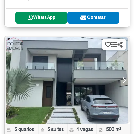
WhatsApp
Contatar
5 quartos
5 suítes
4 vagas
500 m²