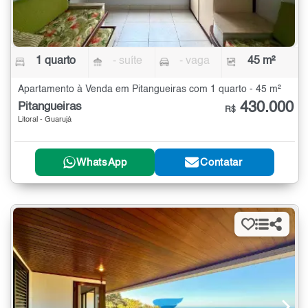
1 quarto
- suíte
- vaga
45 m²
Apartamento à Venda em Pitangueiras com 1 quarto - 45 m²
430.000
Pitangueiras
R$
Litoral - Guarujá
WhatsApp
Contatar