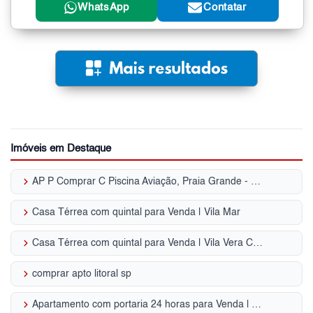
WhatsApp
Contatar
Imóveis em Destaque
keyboard_arrow_right
AP P Comprar C Piscina Aviação, Praia Grande - SP
keyboard_arrow_right
Casa Térrea com quintal para Venda | Vila Mar
keyboard_arrow_right
Casa Térrea com quintal para Venda | Vila Vera Cruz
keyboard_arrow_right
comprar apto litoral sp
keyboard_arrow_right
Apartamento com portaria 24 horas para Venda | Aviação