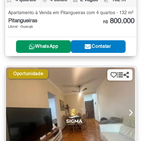
4 quartos
4 suítes
2 vagas
132 m²
Apartamento à Venda em Pitangueiras com 4 quartos - 132 m²
800.000
Pitangueiras
R$
Litoral - Guarujá
WhatsApp
Contatar
Oportunidade