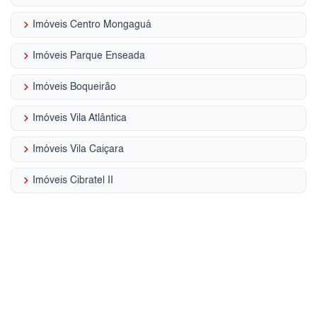
keyboard_arrow_right
Imóveis Centro Mongaguá
keyboard_arrow_right
Imóveis Parque Enseada
keyboard_arrow_right
Imóveis Boqueirão
keyboard_arrow_right
Imóveis Vila Atlântica
keyboard_arrow_right
Imóveis Vila Caiçara
keyboard_arrow_right
Imóveis Cibratel II