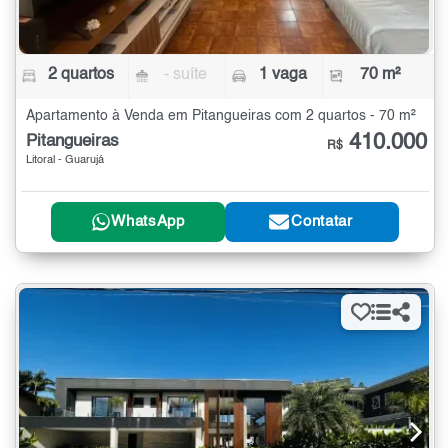
2 quartos
- suíte
1 vaga
70 m²
Apartamento à Venda em Pitangueiras com 2 quartos - 70 m²
410.000
Pitangueiras
R$
Litoral - Guarujá
WhatsApp
Contatar