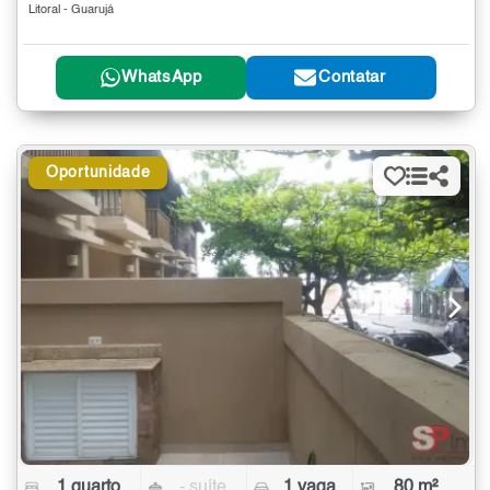
Litoral - Guarujá
WhatsApp
Contatar
Oportunidade
1 quarto
- suíte
1 vaga
80 m²