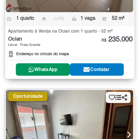
1 quarto
- suíte
1 vaga
52 m²
Apartamento à Venda na Ocian com 1 quarto - 52 m²
235.000
Ocian
R$
Litoral - Praia Grande
Endereço no círculo do mapa
WhatsApp
Contatar
Oportunidade