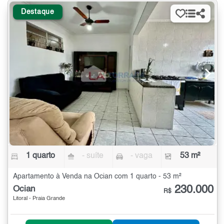
Destaque
1 quarto
- suíte
- vaga
53 m²
Apartamento à Venda na Ocian com 1 quarto - 53 m²
230.000
Ocian
R$
Litoral - Praia Grande