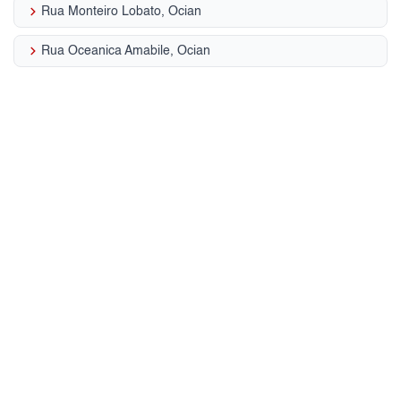
keyboard_arrow_right
Rua Monteiro Lobato, Ocian
keyboard_arrow_right
Rua Oceanica Amabile, Ocian