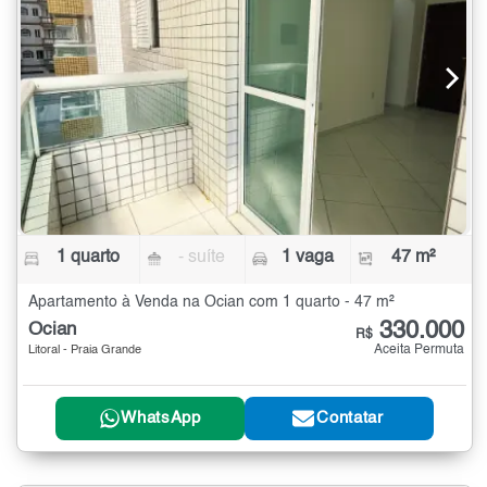
1 quarto
- suíte
1 vaga
47 m²
Apartamento à Venda na Ocian com 1 quarto - 47 m²
330.000
Ocian
R$
Aceita Permuta
Litoral - Praia Grande
WhatsApp
Contatar