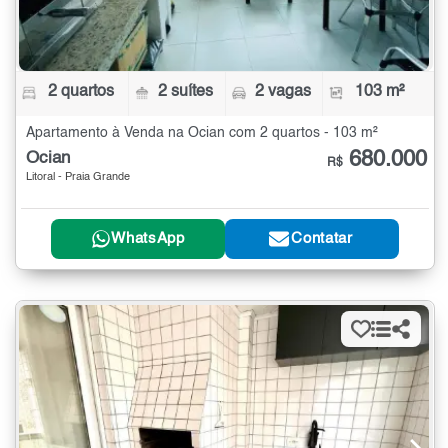
2 quartos
2 suítes
2 vagas
103 m²
Apartamento à Venda na Ocian com 2 quartos - 103 m²
680.000
Ocian
R$
Litoral - Praia Grande
WhatsApp
Contatar