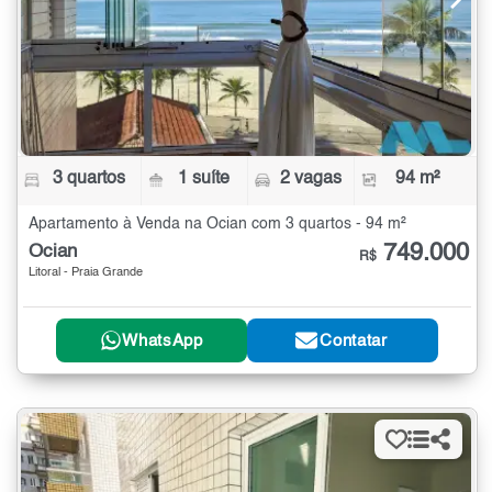
3 quartos
1 suíte
2 vagas
94 m²
Apartamento à Venda na Ocian com 3 quartos - 94 m²
749.000
Ocian
R$
Litoral - Praia Grande
WhatsApp
Contatar