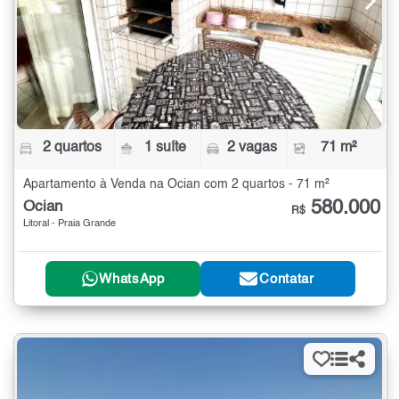
2 quartos
1 suíte
2 vagas
71 m²
Apartamento à Venda na Ocian com 2 quartos - 71 m²
580.000
Ocian
R$
Litoral - Praia Grande
WhatsApp
Contatar