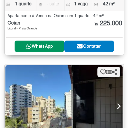
1 quarto
- suíte
1 vaga
42 m²
Apartamento à Venda na Ocian com 1 quarto - 42 m²
225.000
Ocian
R$
Litoral - Praia Grande
WhatsApp
Contatar