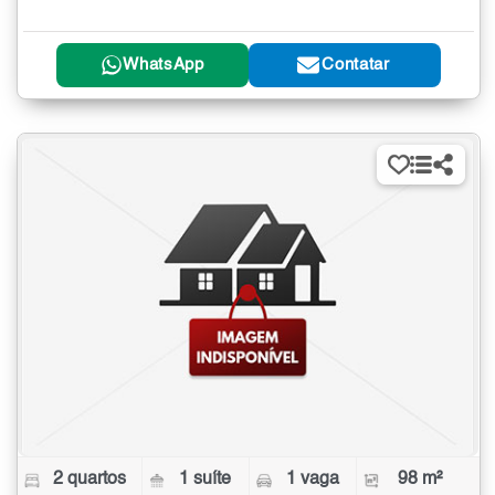
WhatsApp
Contatar
2 quartos
1 suíte
1 vaga
98 m²