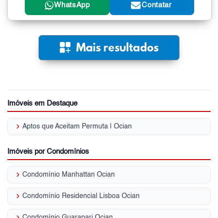
WhatsApp
Contatar
Imóveis em Destaque
keyboard_arrow_right
Aptos que Aceitam Permuta | Ocian
Imóveis por Condomínios
keyboard_arrow_right
Condomínio Manhattan Ocian
keyboard_arrow_right
Condomínio Residencial Lisboa Ocian
keyboard_arrow_right
Condomínio Guarapari Ocian