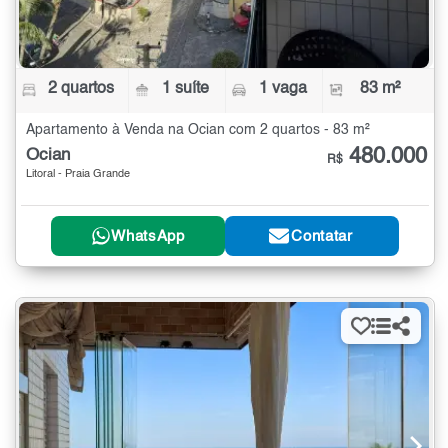
2 quartos
1 suíte
1 vaga
83 m²
Apartamento à Venda na Ocian com 2 quartos - 83 m²
480.000
Ocian
R$
Litoral - Praia Grande
WhatsApp
Contatar