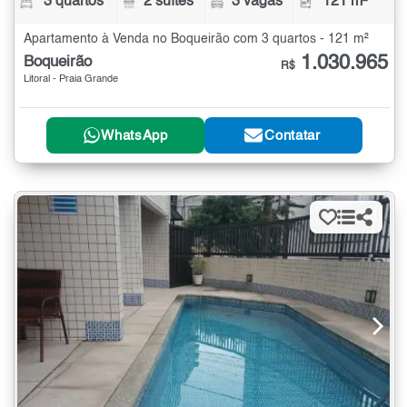
3 quartos
2 suítes
3 vagas
121 m²
Apartamento à Venda no Boqueirão com 3 quartos - 121 m²
1.030.965
Boqueirão
R$
Litoral - Praia Grande
WhatsApp
Contatar