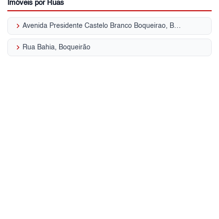
Imóveis por Ruas
keyboard_arrow_right
Avenida Presidente Castelo Branco Boqueirao, Boqueirão
keyboard_arrow_right
Rua Bahia, Boqueirão