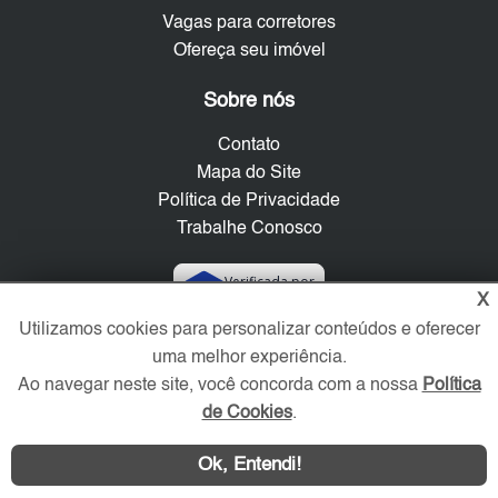
Vagas para corretores
Ofereça seu imóvel
Sobre nós
Contato
Mapa do Site
Política de Privacidade
Trabalhe Conosco
Verificada por
X
Utilizamos cookies para personalizar conteúdos e oferecer
Redes Sociais
uma melhor experiência.
Ao navegar neste site, você concorda com a nossa
Política
de Cookies
.
Ok, Entendi!