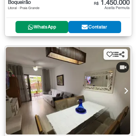
1.450.000
Boqueirão
R$
Aceita Permuta
Litoral - Praia Grande
WhatsApp
Contatar