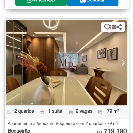
WhatsApp
Contatar
2 quartos
1 suíte
2 vagas
79 m²
Apartamento à Venda no Boqueirão com 2 quartos - 79 m²
719.190
Boqueirão
R$