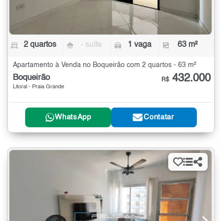
2 quartos
- suíte
1 vaga
63 m²
Apartamento à Venda no Boqueirão com 2 quartos - 63 m²
432.000
Boqueirão
R$
Litoral - Praia Grande
WhatsApp
Contatar