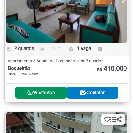
2 quartos
- suíte
1 vaga
-
Apartamento à Venda no Boqueirão com 2 quartos
410.000
Boqueirão
R$
Litoral - Praia Grande
WhatsApp
Contatar