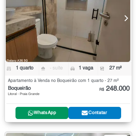
1 quarto
- suíte
1 vaga
27 m²
Apartamento à Venda no Boqueirão com 1 quarto - 27 m²
248.000
Boqueirão
R$
Litoral - Praia Grande
WhatsApp
Contatar