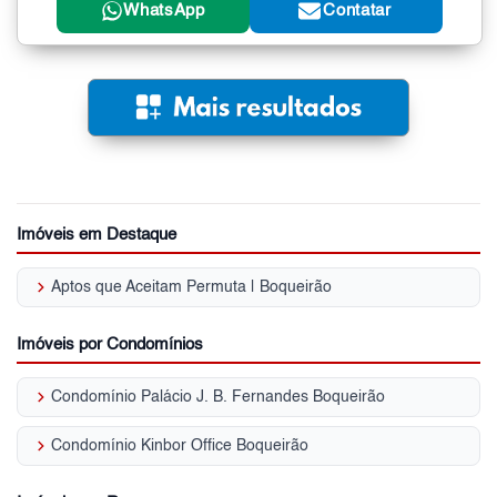
WhatsApp
Contatar
Imóveis em Destaque
keyboard_arrow_right
Aptos que Aceitam Permuta | Boqueirão
Imóveis por Condomínios
keyboard_arrow_right
Condomínio Palácio J. B. Fernandes Boqueirão
keyboard_arrow_right
Condomínio Kinbor Office Boqueirão