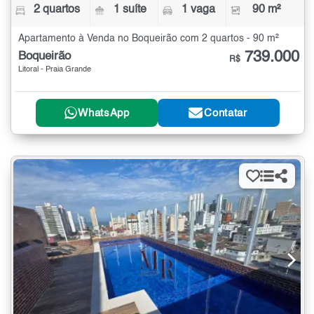
2 quartos
1 suíte
1 vaga
90 m²
Apartamento à Venda no Boqueirão com 2 quartos - 90 m²
739.000
Boqueirão
R$
Litoral - Praia Grande
WhatsApp
Contatar