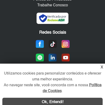
Trabalhe Conosco
Verificada por
Redes Sociais
X
Utilizamos cookies para personalizar conteúdos e oferecer
uma melhor experiência.
Área exclusiva aos anunciantes,
acesse sua conta:
Ao navegar neste site, você concorda com a nossa
Política
de Cookies
.
Ok, Entendi!