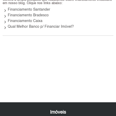
em nosso blog. Clique nos links abaixo:
keyboard_arrow_right
Financiamento Santander
keyboard_arrow_right
Financiamento Bradesco
keyboard_arrow_right
Financiamento Caixa
keyboard_arrow_right
Qual Melhor Banco p/ Financiar Imóvel?
Imóveis