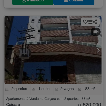
WhatsApp
Contatar
2 quartos
1 suíte
2 vagas
83 m²
Apartamento à Venda na Caiçara com 2 quartos - 83 m²
620.000
Caiçara
R$