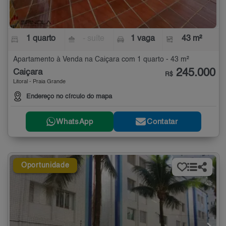
1 quarto
- suíte
1 vaga
43 m²
Apartamento à Venda na Caiçara com 1 quarto - 43 m²
245.000
Caiçara
R$
Litoral - Praia Grande
Endereço no círculo do mapa
WhatsApp
Contatar
Oportunidade