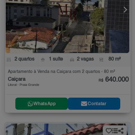
2 quartos
1 suíte
2 vagas
80 m²
Apartamento à Venda na Caiçara com 2 quartos - 80 m²
640.000
Caiçara
R$
Litoral - Praia Grande
WhatsApp
Contatar