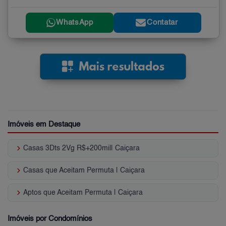
WhatsApp
Contatar
Imóveis em Destaque
keyboard_arrow_right
Casas 3Dts 2Vg R$+200mil| Caiçara
keyboard_arrow_right
Casas que Aceitam Permuta | Caiçara
keyboard_arrow_right
Aptos que Aceitam Permuta | Caiçara
Imóveis por Condomínios