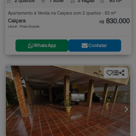
2 quartos
1 suíte
3 vagas
93 m²
Apartamento à Venda na Caiçara com 2 quartos - 93 m²
830.000
Caiçara
R$
Litoral - Praia Grande
WhatsApp
Contatar