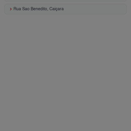
keyboard_arrow_right
Rua Sao Benedito, Caiçara