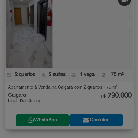
2 quartos
2 suítes
1 vaga
75 m²
Apartamento à Venda na Caiçara com 2 quartos - 75 m²
790.000
Caiçara
R$
Litoral - Praia Grande
WhatsApp
Contatar