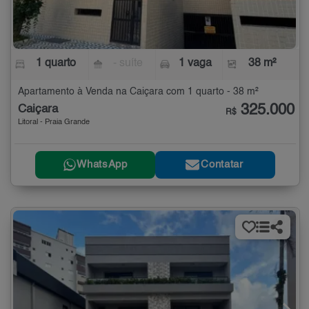
1 quarto
- suíte
1 vaga
38 m²
Apartamento à Venda na Caiçara com 1 quarto - 38 m²
325.000
Caiçara
R$
Litoral - Praia Grande
WhatsApp
Contatar