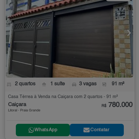
2 quartos
1 suíte
3 vagas
91 m²
Casa Térrea à Venda na Caiçara com 2 quartos - 91 m²
780.000
Caiçara
R$
Litoral - Praia Grande
WhatsApp
Contatar