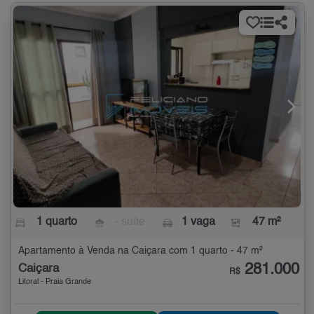
1 quarto
- suíte
1 vaga
47 m²
Apartamento à Venda na Caiçara com 1 quarto - 47 m²
281.000
Caiçara
R$
Litoral - Praia Grande