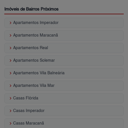
Imóveis de Bairros Próximos
keyboard_arrow_right
Apartamentos Imperador
keyboard_arrow_right
Apartamentos Maracanã
keyboard_arrow_right
Apartamentos Real
keyboard_arrow_right
Apartamentos Solemar
keyboard_arrow_right
Apartamentos Vila Balneária
keyboard_arrow_right
Apartamentos Vila Mar
keyboard_arrow_right
Casas Flórida
keyboard_arrow_right
Casas Imperador
keyboard_arrow_right
Casas Maracanã