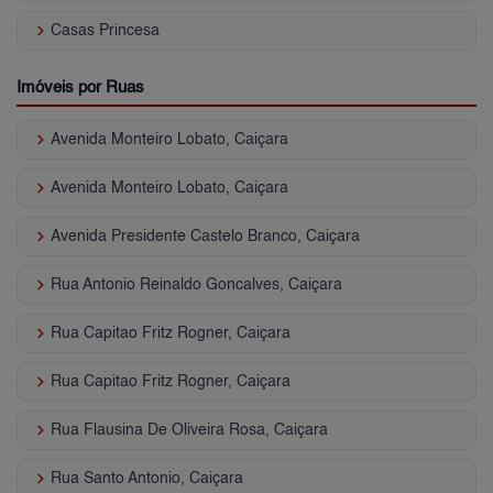
keyboard_arrow_right
Casas Princesa
Imóveis por Ruas
keyboard_arrow_right
Avenida Monteiro Lobato, Caiçara
keyboard_arrow_right
Avenida Monteiro Lobato, Caiçara
keyboard_arrow_right
Avenida Presidente Castelo Branco, Caiçara
keyboard_arrow_right
Rua Antonio Reinaldo Goncalves, Caiçara
keyboard_arrow_right
Rua Capitao Fritz Rogner, Caiçara
keyboard_arrow_right
Rua Capitao Fritz Rogner, Caiçara
keyboard_arrow_right
Rua Flausina De Oliveira Rosa, Caiçara
keyboard_arrow_right
Rua Santo Antonio, Caiçara