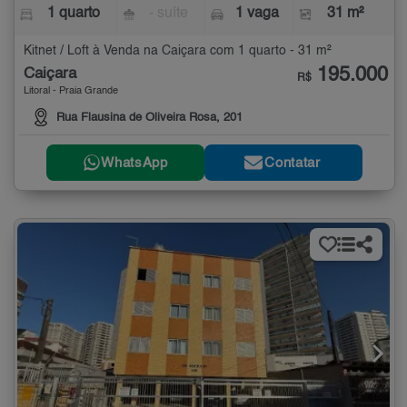
1 quarto
- suíte
1 vaga
31 m²
Kitnet / Loft à Venda na Caiçara com 1 quarto - 31 m²
195.000
Caiçara
R$
Litoral - Praia Grande
Rua Flausina de Oliveira Rosa, 201
WhatsApp
Contatar