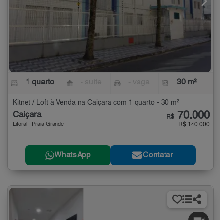
1 quarto
- suíte
- vaga
30 m²
Kitnet / Loft à Venda na Caiçara com 1 quarto - 30 m²
70.000
Caiçara
R$
Litoral - Praia Grande
R$ 140.000
WhatsApp
Contatar