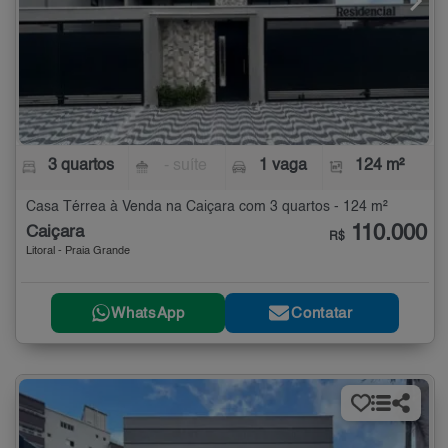
3 quartos
- suíte
1 vaga
124 m²
Casa Térrea à Venda na Caiçara com 3 quartos - 124 m²
110.000
Caiçara
R$
Litoral - Praia Grande
WhatsApp
Contatar