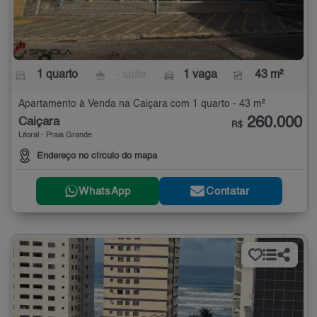
1 quarto
- suíte
1 vaga
43 m²
Apartamento à Venda na Caiçara com 1 quarto - 43 m²
260.000
Caiçara
R$
Litoral - Praia Grande
Endereço no círculo do mapa
WhatsApp
Contatar