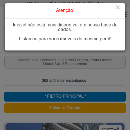
O PORTAL DE IMÓVEIS DO
LITORAL
DE SÃO PAULO
×
Atenção!
Imóvel não está mais disponível em nossa base de
HOME
LITORAL
COMPRAR
PRAIA GRANDE
CAIÇARA
dados.
Imóveis à Venda na Caiçara, Praia Grande
Listamos para você imóveis do mesmo perfil!
Vila Caiçara - Praia Grande, Litoral
Condomínios Fechados 2 Quartos Caiçara, Praia Grande,
Litoral Sul, SP para venda
392 anúncios encontrados
* FILTRO PRINCIPAL *
Refinar e Ordenar