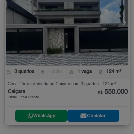
3 quartos
- suíte
1 vaga
124 m²
Casa Térrea à Venda na Caiçara com 3 quartos - 124 m²
550.000
Caiçara
R$
Litoral - Praia Grande
WhatsApp
Contatar