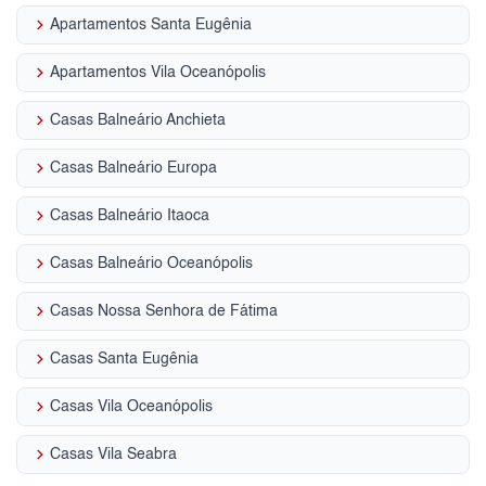
keyboard_arrow_right
Apartamentos Santa Eugênia
keyboard_arrow_right
Apartamentos Vila Oceanópolis
keyboard_arrow_right
Casas Balneário Anchieta
keyboard_arrow_right
Casas Balneário Europa
keyboard_arrow_right
Casas Balneário Itaoca
keyboard_arrow_right
Casas Balneário Oceanópolis
keyboard_arrow_right
Casas Nossa Senhora de Fátima
keyboard_arrow_right
Casas Santa Eugênia
keyboard_arrow_right
Casas Vila Oceanópolis
keyboard_arrow_right
Casas Vila Seabra