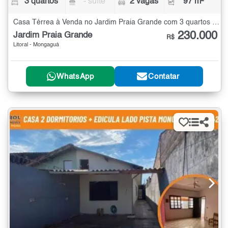
3 quartos
- suíte
2 vagas
97 m²
Casa Térrea à Venda no Jardim Praia Grande com 3 quartos - 97 m²
230.000
Jardim Praia Grande
R$
Litoral - Mongaguá
WhatsApp
Contatar