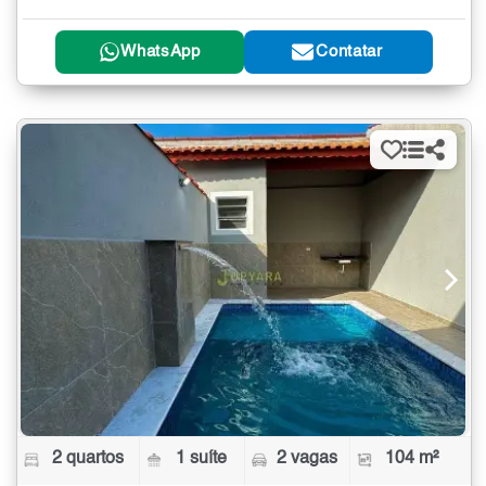
WhatsApp
Contatar
2 quartos
1 suíte
2 vagas
104 m²