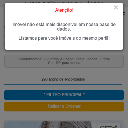
O PORTAL DE IMÓVEIS DO
LITORAL
DE SÃO PAULO
×
Atenção!
Imóvel não está mais disponível em nossa base de
HOME
LITORAL
COMPRAR
PRAIA GRANDE
AVIAÇÃO
dados.
Imóveis à Venda no Aviação, Praia Grande
Listamos para você imóveis do mesmo perfil!
Aviação - Praia Grande, Litoral
Apartamentos 3 Quartos Aviação, Praia Grande, Litoral
Sul, SP para venda
296 anúncios encontrados
* FILTRO PRINCIPAL *
Refinar e Ordenar