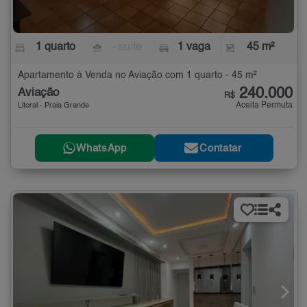
1 quarto
- suíte
1 vaga
45 m²
Apartamento à Venda no Aviação com 1 quarto - 45 m²
240.000
Aviação
R$
Aceita Permuta
Litoral - Praia Grande
WhatsApp
Contatar