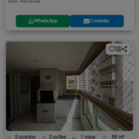
Litoral - Praia Grande
WhatsApp
Contatar
2 quartos
2 suítes
1 vaga
89 m²