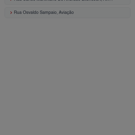
keyboard_arrow_right
Rua Osvaldo Sampaio, Aviação