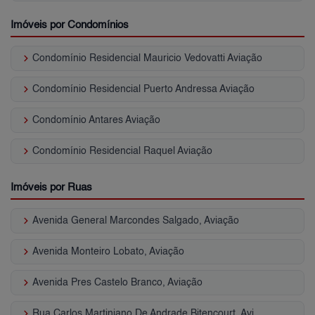
Imóveis por Condomínios
keyboard_arrow_right
Condomínio Residencial Mauricio Vedovatti Aviação
keyboard_arrow_right
Condomínio Residencial Puerto Andressa Aviação
keyboard_arrow_right
Condomínio Antares Aviação
keyboard_arrow_right
Condomínio Residencial Raquel Aviação
Imóveis por Ruas
keyboard_arrow_right
Avenida General Marcondes Salgado, Aviação
keyboard_arrow_right
Avenida Monteiro Lobato, Aviação
keyboard_arrow_right
Avenida Pres Castelo Branco, Aviação
keyboard_arrow_right
Rua Carlos Martiniano De Andrade Bitencourt, Aviação