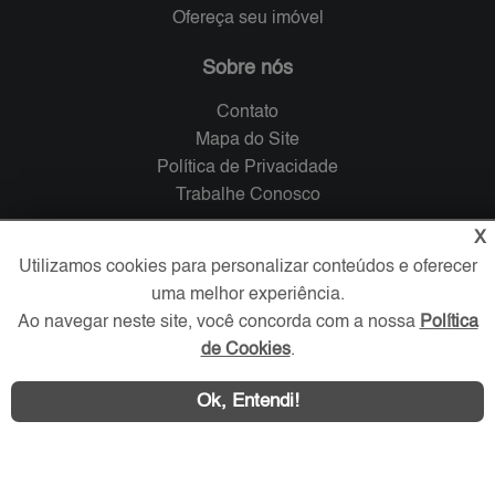
Ofereça seu imóvel
Sobre nós
Contato
Mapa do Site
Política de Privacidade
Trabalhe Conosco
X
Verificada por
Utilizamos cookies para personalizar conteúdos e oferecer
uma melhor experiência.
Redes Sociais
Ao navegar neste site, você concorda com a nossa
Política
de Cookies
.
Ok, Entendi!