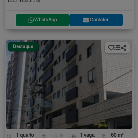
Litoral - Praia Grande
WhatsApp
Contatar
Destaque
1 quarto
- suíte
1 vaga
60 m²