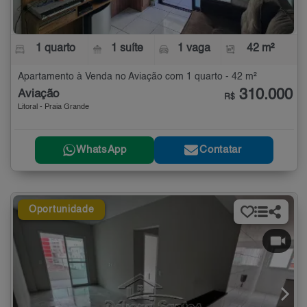
1 quarto
1 suíte
1 vaga
42 m²
Apartamento à Venda no Aviação com 1 quarto - 42 m²
310.000
Aviação
R$
Litoral - Praia Grande
WhatsApp
Contatar
Oportunidade