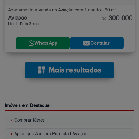
Apartamento à Venda no Aviação com 1 quarto - 60 m²
300.000
Aviação
R$
Litoral - Praia Grande
WhatsApp
Contatar
Imóveis em Destaque
keyboard_arrow_right
Comprar Kitnet
keyboard_arrow_right
Aptos que Aceitam Permuta | Aviação