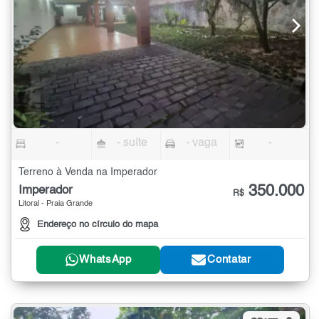
-
- suíte
- vaga
-
Terreno à Venda na Imperador
350.000
Imperador
R$
Litoral - Praia Grande
Endereço no círculo do mapa
WhatsApp
Contatar