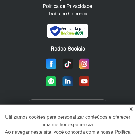
Política de Privacidade
Trabalhe Conosco
Verificada por
Redes Sociais
X
Área exclusiva aos anunciantes,
acesse sua conta:
Utilizamos cookies para personalizar conteúdos e oferecer
uma melhor experiência.
Ao navegar neste site, você concorda com a nossa
Política