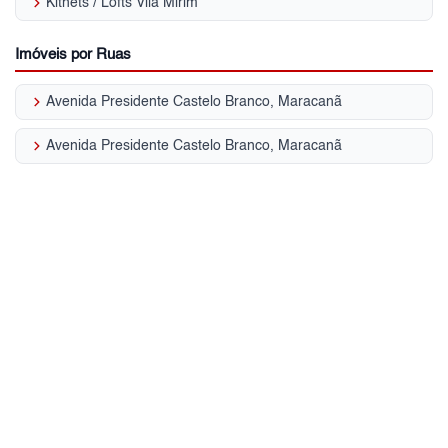
keyboard_arrow_right
Kitnets / Lofts Vila Mirim
Imóveis por Ruas
keyboard_arrow_right
Avenida Presidente Castelo Branco, Maracanã
keyboard_arrow_right
Avenida Presidente Castelo Branco, Maracanã