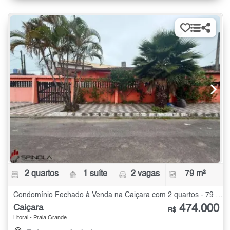
2 quartos
1 suíte
2 vagas
79 m²
Condomínio Fechado à Venda na Caiçara com 2 quartos - 79 m²
474.000
Caiçara
R$
Litoral - Praia Grande