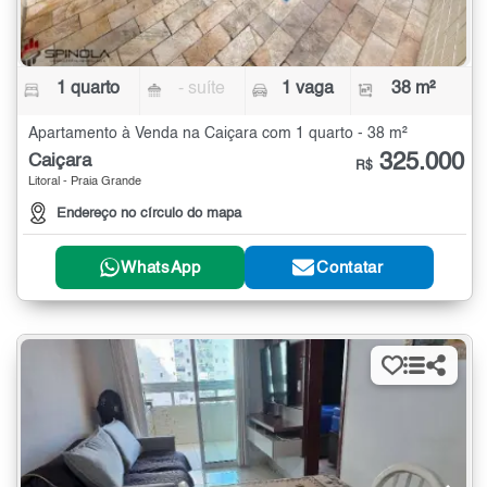
1 quarto
- suíte
1 vaga
38 m²
Apartamento à Venda na Caiçara com 1 quarto - 38 m²
325.000
Caiçara
R$
Litoral - Praia Grande
Endereço no círculo do mapa
WhatsApp
Contatar