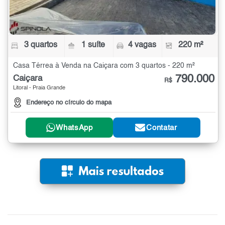
3 quartos
1 suíte
4 vagas
220 m²
Casa Térrea à Venda na Caiçara com 3 quartos - 220 m²
790.000
Caiçara
R$
Litoral - Praia Grande
Endereço no círculo do mapa
WhatsApp
Contatar