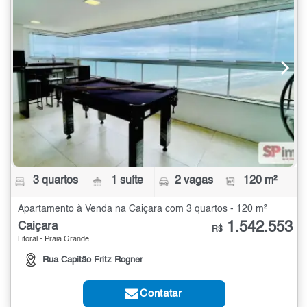
3 quartos
1 suíte
2 vagas
120 m²
Apartamento à Venda na Caiçara com 3 quartos - 120 m²
1.542.553
Caiçara
R$
Litoral - Praia Grande
Rua Capitão Fritz Rogner
Contatar