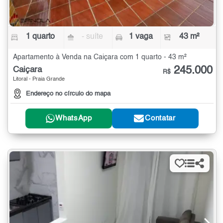
1 quarto
- suíte
1 vaga
43 m²
Apartamento à Venda na Caiçara com 1 quarto - 43 m²
245.000
Caiçara
R$
Litoral - Praia Grande
Endereço no círculo do mapa
WhatsApp
Contatar