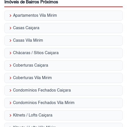
Imóveis de Bairros Próximos
keyboard_arrow_right
Apartamentos Vila Mirim
keyboard_arrow_right
Casas Caiçara
keyboard_arrow_right
Casas Vila Mirim
keyboard_arrow_right
Chácaras / Sítios Caiçara
keyboard_arrow_right
Coberturas Caiçara
keyboard_arrow_right
Coberturas Vila Mirim
keyboard_arrow_right
Condomínios Fechados Caiçara
keyboard_arrow_right
Condomínios Fechados Vila Mirim
keyboard_arrow_right
Kitnets / Lofts Caiçara