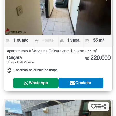
1 quarto
- suíte
1 vaga
55 m²
Apartamento à Venda na Caiçara com 1 quarto - 55 m²
220.000
Caiçara
R$
Litoral - Praia Grande
Endereço no círculo do mapa
WhatsApp
Contatar