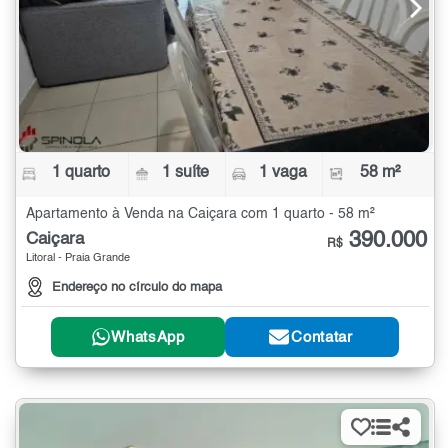
1 quarto
1 suíte
1 vaga
58 m²
Apartamento à Venda na Caiçara com 1 quarto - 58 m²
390.000
Caiçara
R$
Litoral - Praia Grande
Endereço no círculo do mapa
WhatsApp
Contatar