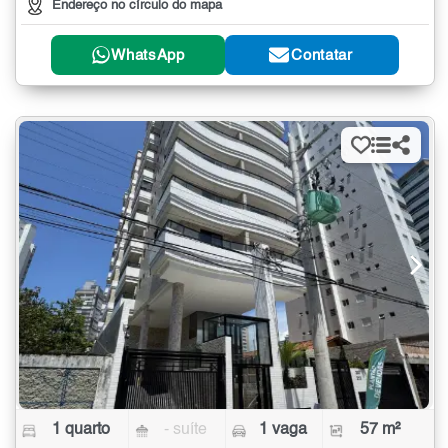
Endereço no círculo do mapa
WhatsApp
Contatar
1 quarto
- suíte
1 vaga
57 m²