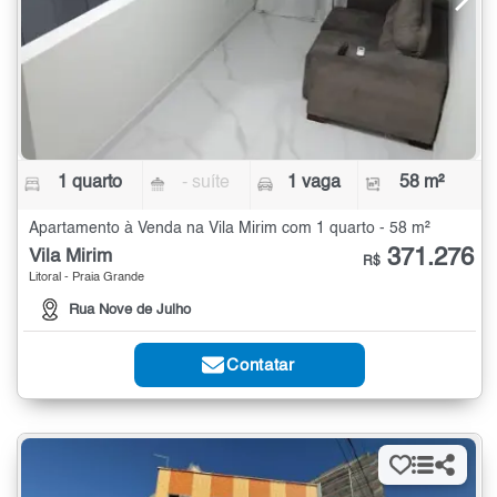
1 quarto
- suíte
1 vaga
58 m²
Apartamento à Venda na Vila Mirim com 1 quarto - 58 m²
371.276
Vila Mirim
R$
Litoral - Praia Grande
Rua Nove de Julho
Contatar