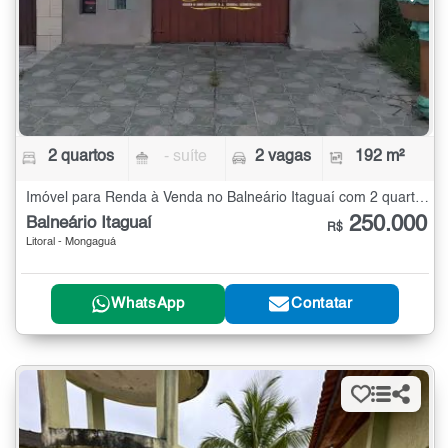
2 quartos
- suíte
2 vagas
192 m²
Imóvel para Renda à Venda no Balneário Itaguaí com 2 quartos - 192 m²
250.000
Balneário Itaguaí
R$
Litoral - Mongaguá
WhatsApp
Contatar