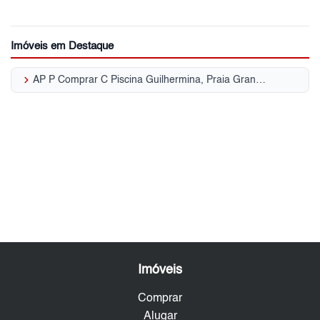
Imóveis em Destaque
keyboard_arrow_right
AP P Comprar C Piscina Guilhermina, Praia Grande - SP
Imóveis
Comprar
Alugar