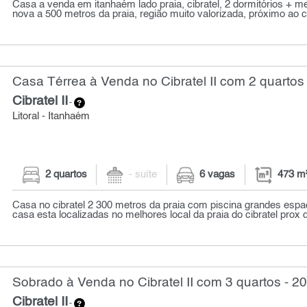
Casa a venda em itanhaém lado praia, cibratel, 2 dormitórios + 
nova a 500 metros da praia, região muito valorizada, próximo ao ce
Casa Térrea à Venda no Cibratel II com 2 quartos
Cibratel II
-
Litoral - Itanhaém
2 quartos
- suíte
6 vagas
473 m
Casa no cibratel 2 300 metros da praia com piscina grandes espa
casa esta localizadas no melhores local da praia do cibratel prox d
Sobrado à Venda no Cibratel II com 3 quartos - 2
Cibratel II
-