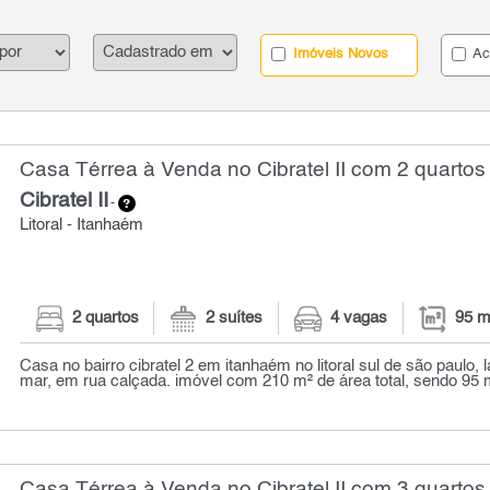
Imóveis Novos
Ac
Casa Térrea à Venda no Cibratel II com 2 quartos 
Cibratel II
-
Litoral - Itanhaém
2 quartos
2 suítes
4 vagas
95 m
Casa no bairro cibratel 2 em itanhaém no litoral sul de são paulo,
mar, em rua calçada. imóvel com 210 m² de área total, sendo 95 m
Casa Térrea à Venda no Cibratel II com 3 quartos