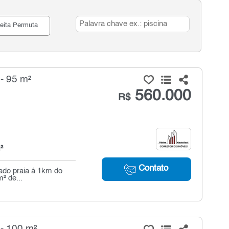
eita Permuta
- 95 m²
560.000
R$
²
Contato
 lado praia á 1km do
² de...
 - 100 m²