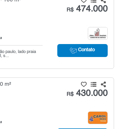
474.000
R$
²
Contato
ão paulo, lado praia
 s...
50 m²
430.000
R$
²