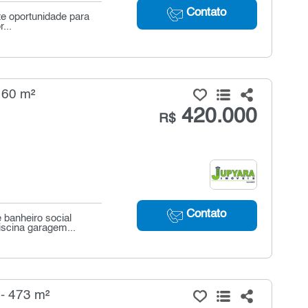
Contato
te oportunidade para
...
 60 m²
420.000
R$
Contato
 banheiro social
iscina garagem...
 - 473 m²