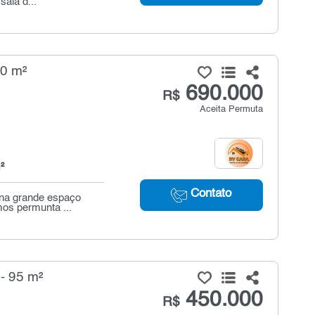
sala d...
00 m²
690.000
R$
Aceita Permuta
²
Contato
cina grande espaço
os permunta ...
- 95 m²
450.000
R$