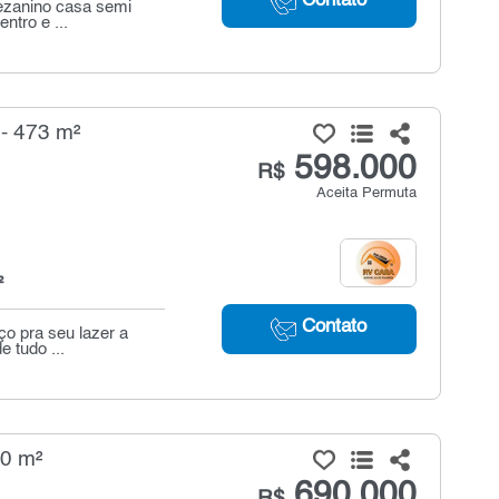
Contato
mezanino casa semi
ntro e ...
 - 473 m²
598.000
R$
Aceita Permuta
²
Contato
ço pra seu lazer a
e tudo ...
00 m²
690.000
R$