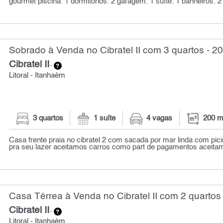
gourmet piscina: 1 dormitórios: 2 garagem: 1 suíte: 1 banheiros: 2 
Sobrado à Venda no Cibratel II com 3 quartos - 2
Cibratel II
-
Litoral - Itanhaém
3 quartos
1 suíte
4 vagas
200 m
Casa frente praia no cibratel 2 com sacada por mar linda com pi
pra seu lazer aceitamos carros como part de pagamentos aceitam
Casa Térrea à Venda no Cibratel II com 2 quartos 
Cibratel II
-
Litoral - Itanhaém