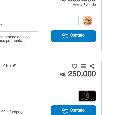
Aceita Permuta
²
Contato
cina grande espaço
os permunta ...
- 49 m²
250.000
R$
Contato
75,00 m² espaço