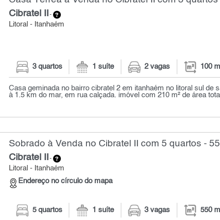
Cibratel II
-
Litoral - Itanhaém
3 quartos
1 suíte
2 vagas
100 m
Casa geminada no bairro cibratel 2 em itanhaém no litoral sul de s
à 1.5 km do mar, em rua calçada. imóvel com 210 m² de área total,
Sobrado à Venda no Cibratel II com 5 quartos - 5
Cibratel II
-
Litoral - Itanhaém
Endereço no círculo do mapa
5 quartos
1 suíte
3 vagas
550 m