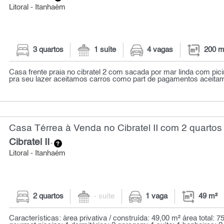
Litoral - Itanhaém
3 quartos
1 suíte
4 vagas
200 m
Casa frente praia no cibratel 2 com sacada por mar linda com pi
pra seu lazer aceitamos carros como part de pagamentos aceitam
Casa Térrea à Venda no Cibratel II com 2 quartos 
Cibratel II
-
Litoral - Itanhaém
2 quartos
- suíte
1 vaga
49 m²
Características: área privativa / construída: 49,00 m² área total: 