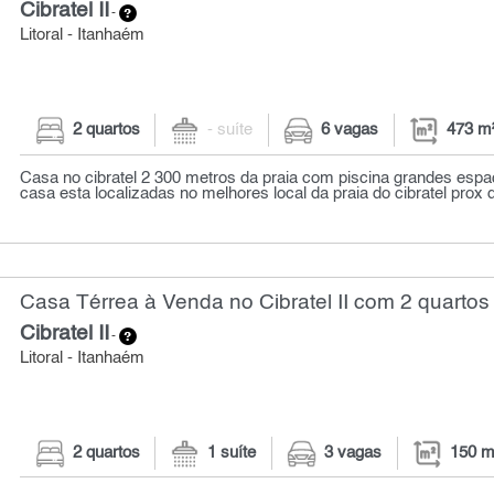
Cibratel II
-
Litoral - Itanhaém
2 quartos
- suíte
6 vagas
473 m
Casa no cibratel 2 300 metros da praia com piscina grandes espa
casa esta localizadas no melhores local da praia do cibratel prox d
Casa Térrea à Venda no Cibratel II com 2 quartos
Cibratel II
-
Litoral - Itanhaém
2 quartos
1 suíte
3 vagas
150 m