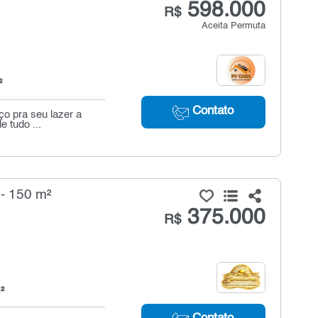
598.000
R$
Aceita Permuta
²
Contato
ço pra seu lazer a
e tudo ...
 - 150 m²
375.000
R$
²