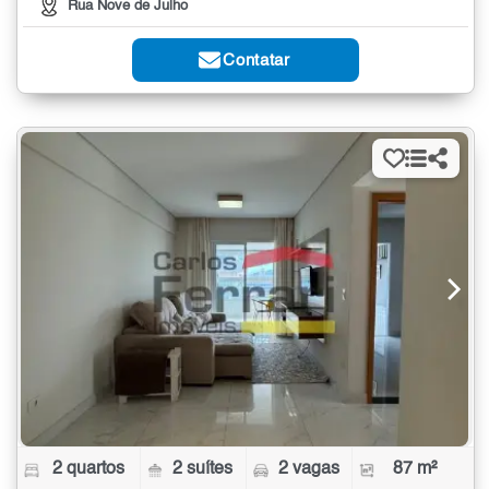
Rua Nove de Julho
Contatar
2 quartos
2 suítes
2 vagas
87 m²