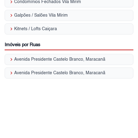
keyboard_arrow_right
Condomínios Fechados Vila Mirim
keyboard_arrow_right
Galpões / Salões Vila Mirim
keyboard_arrow_right
Kitnets / Lofts Caiçara
Imóveis por Ruas
keyboard_arrow_right
Avenida Presidente Castelo Branco, Maracanã
keyboard_arrow_right
Avenida Presidente Castelo Branco, Maracanã