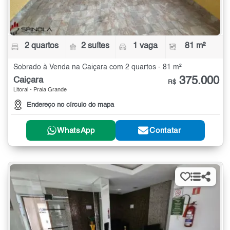
2 quartos
2 suítes
1 vaga
81 m²
Sobrado à Venda na Caiçara com 2 quartos - 81 m²
375.000
Caiçara
R$
Litoral - Praia Grande
Endereço no círculo do mapa
WhatsApp
Contatar