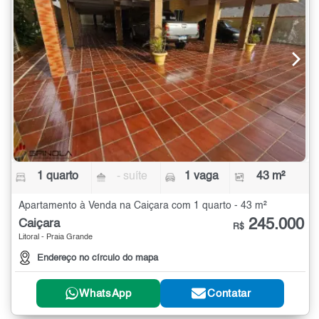
1 quarto
- suíte
1 vaga
43 m²
Apartamento à Venda na Caiçara com 1 quarto - 43 m²
245.000
Caiçara
R$
Litoral - Praia Grande
Endereço no círculo do mapa
WhatsApp
Contatar