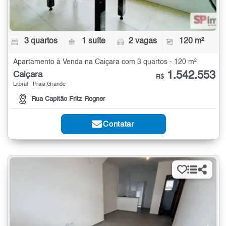
3 quartos
1 suíte
2 vagas
120 m²
Apartamento à Venda na Caiçara com 3 quartos - 120 m²
1.542.553
Caiçara
R$
Litoral - Praia Grande
Rua Capitão Fritz Rogner
Contatar