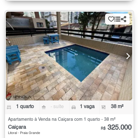
1 quarto
- suíte
1 vaga
38 m²
Apartamento à Venda na Caiçara com 1 quarto - 38 m²
325.000
Caiçara
R$
Litoral - Praia Grande