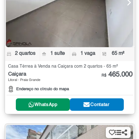
2 quartos
1 suíte
1 vaga
65 m²
Casa Térrea à Venda na Caiçara com 2 quartos - 65 m²
465.000
Caiçara
R$
Litoral - Praia Grande
Endereço no círculo do mapa
WhatsApp
Contatar