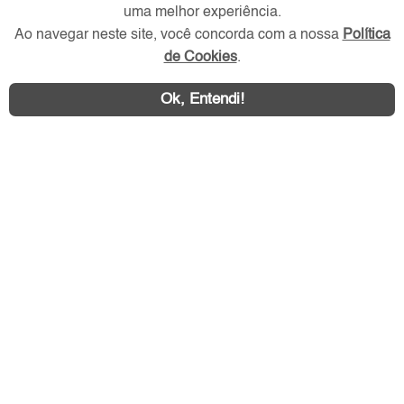
uma melhor experiência.
Ao navegar neste site, você concorda com a nossa
Política
de Cookies
.
Ok, Entendi!
Área exclusiva aos anunciantes,
acesse sua conta:
Litoral SP Imóvel © 2026 - Todos os direitos reservados