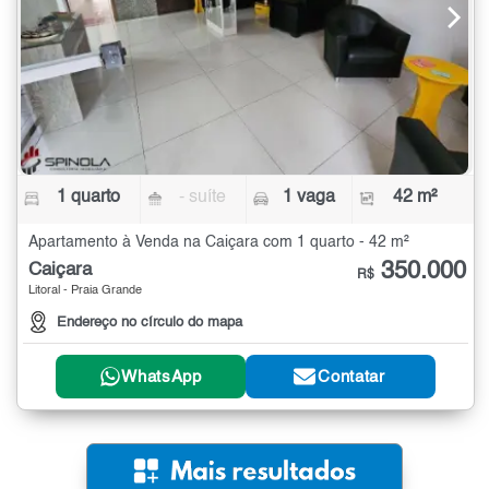
1 quarto
- suíte
1 vaga
42 m²
Apartamento à Venda na Caiçara com 1 quarto - 42 m²
350.000
Caiçara
R$
Litoral - Praia Grande
Endereço no círculo do mapa
WhatsApp
Contatar