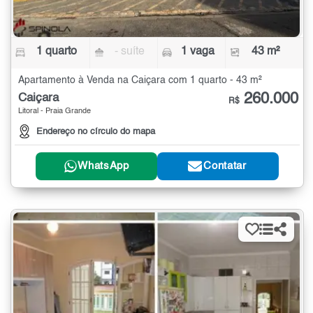
1 quarto
- suíte
1 vaga
43 m²
Apartamento à Venda na Caiçara com 1 quarto - 43 m²
260.000
Caiçara
R$
Litoral - Praia Grande
Endereço no círculo do mapa
WhatsApp
Contatar