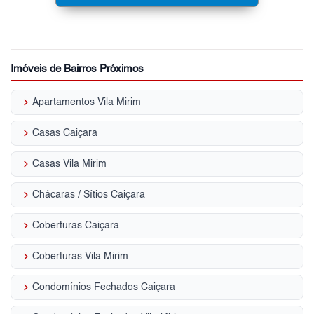
Imóveis de Bairros Próximos
keyboard_arrow_right
Apartamentos Vila Mirim
keyboard_arrow_right
Casas Caiçara
keyboard_arrow_right
Casas Vila Mirim
keyboard_arrow_right
Chácaras / Sítios Caiçara
keyboard_arrow_right
Coberturas Caiçara
keyboard_arrow_right
Coberturas Vila Mirim
keyboard_arrow_right
Condomínios Fechados Caiçara