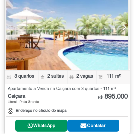
3 quartos
2 suítes
2 vagas
111 m²
Apartamento à Venda na Caiçara com 3 quartos - 111 m²
895.000
Caiçara
R$
Litoral - Praia Grande
Endereço no círculo do mapa
WhatsApp
Contatar