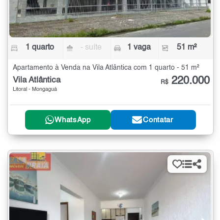
1 quarto
- suíte
1 vaga
51 m²
Apartamento à Venda na Vila Atlântica com 1 quarto - 51 m²
220.000
Vila Atlântica
R$
Litoral - Mongaguá
WhatsApp
Contatar