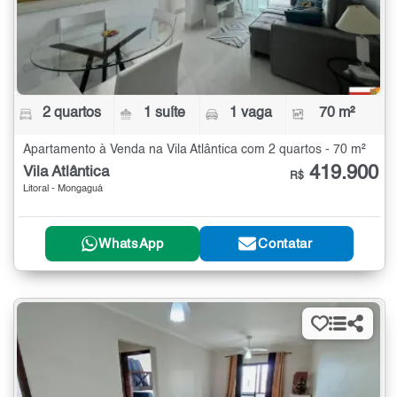
2 quartos
1 suíte
1 vaga
70 m²
Apartamento à Venda na Vila Atlântica com 2 quartos - 70 m²
419.900
Vila Atlântica
R$
Litoral - Mongaguá
WhatsApp
Contatar