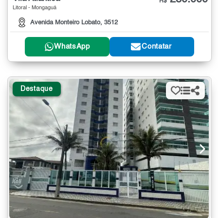
R$
Litoral - Mongaguá
Avenida Monteiro Lobato, 3512
WhatsApp
Contatar
Destaque