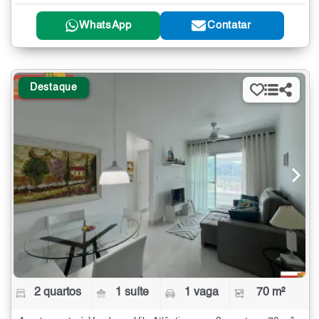
WhatsApp
Contatar
Destaque
2 quartos
1 suíte
1 vaga
70 m²