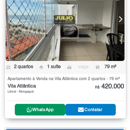
2 quartos
1 suíte
- vaga
79 m²
Apartamento à Venda na Vila Atlântica com 2 quartos - 79 m²
420.000
Vila Atlântica
R$
Litoral - Mongaguá
WhatsApp
Contatar