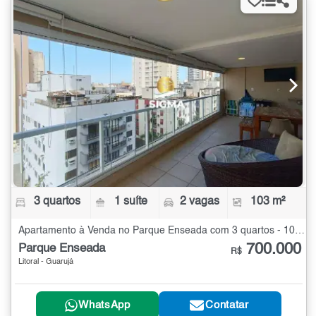
3 quartos
1 suíte
2 vagas
103 m²
Apartamento à Venda no Parque Enseada com 3 quartos - 103 m²
700.000
Parque Enseada
R$
Litoral - Guarujá
WhatsApp
Contatar