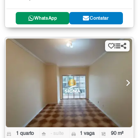
WhatsApp
Contatar
1 quarto
- suíte
1 vaga
90 m²