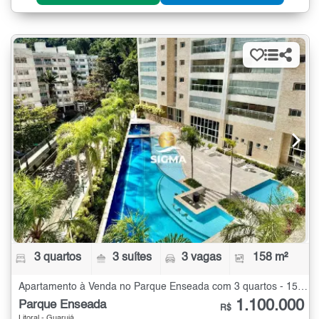
3 quartos
3 suítes
3 vagas
158 m²
Apartamento à Venda no Parque Enseada com 3 quartos - 158 m²
1.100.000
Parque Enseada
R$
Litoral - Guarujá