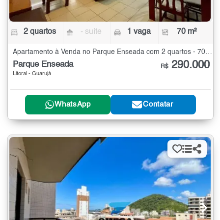
2 quartos
- suíte
1 vaga
70 m²
Apartamento à Venda no Parque Enseada com 2 quartos - 70 m²
290.000
Parque Enseada
R$
Litoral - Guarujá
WhatsApp
Contatar