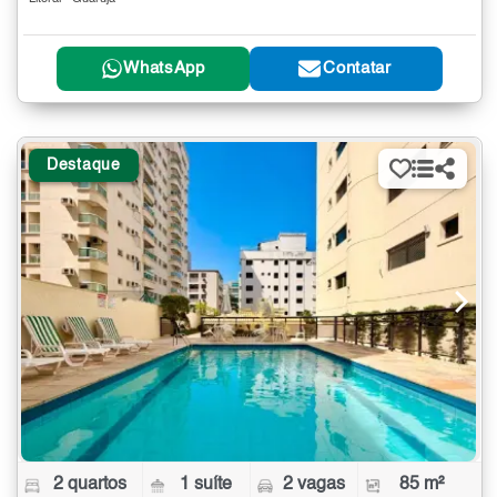
WhatsApp
Contatar
Destaque
2 quartos
1 suíte
2 vagas
85 m²