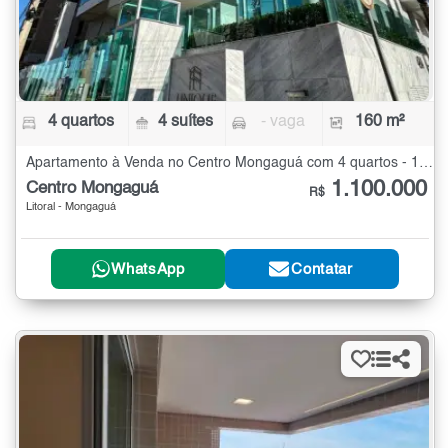
4 quartos
4 suítes
- vaga
160 m²
Apartamento à Venda no Centro Mongaguá com 4 quartos - 160 m²
1.100.000
Centro Mongaguá
R$
Litoral - Mongaguá
WhatsApp
Contatar