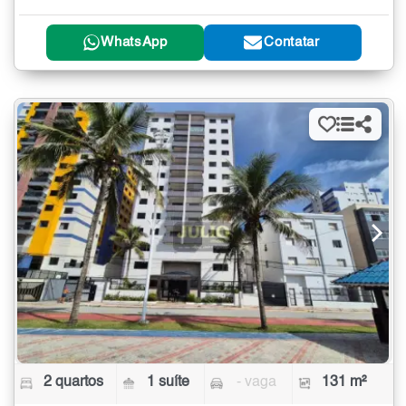
WhatsApp
Contatar
2 quartos
1 suíte
- vaga
131 m²