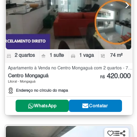
2 quartos
1 suíte
1 vaga
74 m²
Apartamento à Venda no Centro Mongaguá com 2 quartos - 74 m²
420.000
Centro Mongaguá
R$
Litoral - Mongaguá
Endereço no círculo do mapa
WhatsApp
Contatar