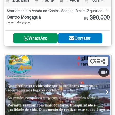
2 quartos
1 suíte
1 vaga
80 m²
Apartamento à Venda no Centro Mongaguá com 2 quartos - 80 m²
390.000
Centro Mongaguá
R$
Litoral - Mongaguá
WhatsApp
Contatar