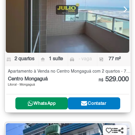
2 quartos
1 suíte
- vaga
77 m²
Apartamento à Venda no Centro Mongaguá com 2 quartos - 77 m²
529.000
Centro Mongaguá
R$
Litoral - Mongaguá
WhatsApp
Contatar