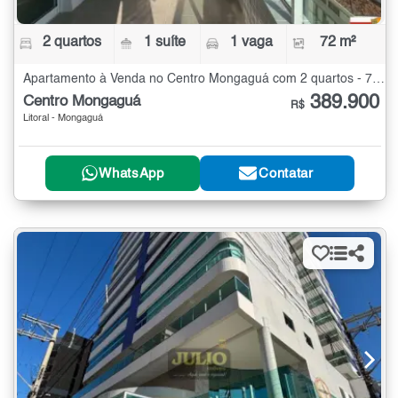
2 quartos
1 suíte
1 vaga
72 m²
Apartamento à Venda no Centro Mongaguá com 2 quartos - 72 m²
389.900
Centro Mongaguá
R$
Litoral - Mongaguá
WhatsApp
Contatar