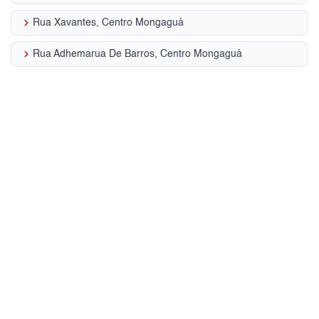
keyboard_arrow_right
Rua Xavantes, Centro Mongaguá
keyboard_arrow_right
Rua Adhemarua De Barros, Centro Mongaguá