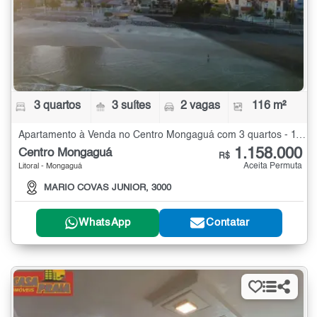
3 quartos
3 suítes
2 vagas
116 m²
Apartamento à Venda no Centro Mongaguá com 3 quartos - 116 m²
1.158.000
Centro Mongaguá
R$
Aceita Permuta
Litoral - Mongaguá
MARIO COVAS JUNIOR, 3000
WhatsApp
Contatar