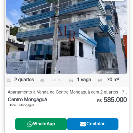
2 quartos
- suíte
1 vaga
70 m²
Apartamento à Venda no Centro Mongaguá com 2 quartos - 70 m²
585.000
Centro Mongaguá
R$
Litoral - Mongaguá
WhatsApp
Contatar