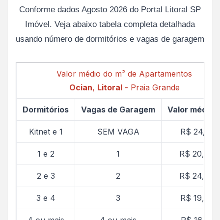
Conforme dados Agosto 2026 do Portal Litoral SP
Imóvel. Veja abaixo tabela completa detalhada
usando número de dormitórios e vagas de garagem
Valor médio do m² de Apartamentos
Ocian
,
Litoral
- Praia Grande
Dormitórios
Vagas de Garagem
Valor médio 
Kitnet e 1
SEM VAGA
R$ 24,14
1 e 2
1
R$ 20,77
2 e 3
2
R$ 24,99
3 e 4
3
R$ 19,56
4 ou mais
4 ou mais
R$ 16,71