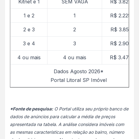
Kitnet e 1
SEM VAGA
R$ 3.823,82
1 e 2
1
R$ 2.225,09
2 e 3
2
R$ 3.851,65
3 e 4
3
R$ 2.901,79
4 ou mais
4 ou mais
R$ 3.477,24
Dados Agosto 2026*
Portal Litoral SP Imóvel
*Fonte de pesquisa:
O Portal utiliza seu próprio banco de
dados de anúncios para calcular a média de preços
apresentada na tabela. A análise considera imóveis com
as mesmas características em relação ao bairro, número