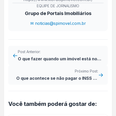
EQUIPE DE JORNALISMO
Grupo de Portais Imobiliários
✉ noticias@spimovel.com.br
Post Anterior:
←
O que fazer quando um imóvel está no
nome de pessoa falecida e não tem
Próximo Post:
inventário
→
O que acontece se não pagar o INSS da
obra?
Você também poderá gostar de: