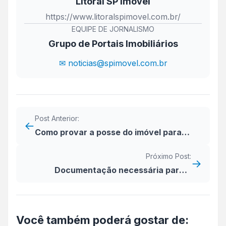
Litoral SP Imóvel
https://www.litoralspimovel.com.br/
EQUIPE DE JORNALISMO
Grupo de Portais Imobiliários
✉ noticias@spimovel.com.br
Post Anterior:
←
Como provar a posse do imóvel para
usucapião?
Próximo Post:
→
Documentação necessária para o
financiamento imobiliário (vendedor)
Você também poderá gostar de: