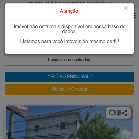
O PORTAL DE IMÓVEIS DO
LITORAL
DE SÃO PAULO
×
Atenção!
Imóvel não está mais disponível em nossa base de
HOME
LITORAL
COMPRAR
SÃO VICENTE
VILA MARGARIDA
dados.
Imóveis à Venda na Vila Margarida, São Vicente
Listamos para você imóveis do mesmo perfil!
Vila Margarida - São Vicente, Litoral
1 anúncios encontrados
* FILTRO PRINCIPAL *
Refinar e Ordenar