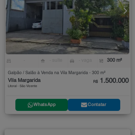
-
- suíte
- vaga
300 m²
Galpão / Salão à Venda na Vila Margarida - 300 m²
1.500.000
Vila Margarida
R$
Litoral - São Vicente
WhatsApp
Contatar