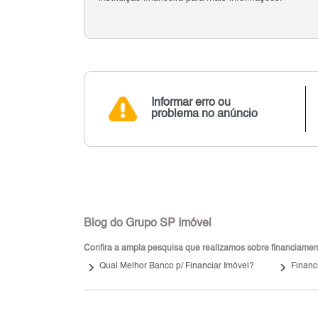
Informar erro ou
problema no anúncio
Blog do Grupo SP Imóvel
Confira a ampla pesquisa que realizamos sobre financiamento
keyboard_arrow_right
keyboard_arrow_right
Qual Melhor Banco p/ Financiar Imóvel?
Financ