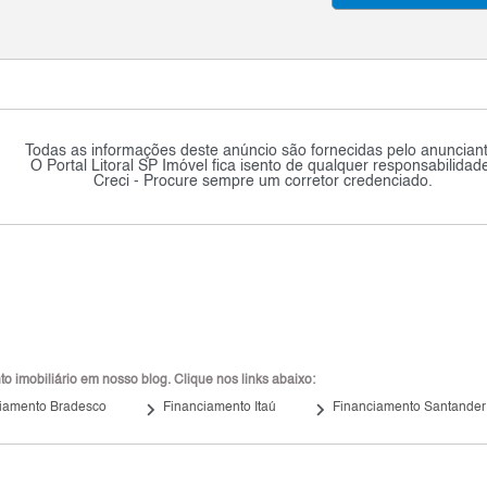
Todas as informações deste anúncio são fornecidas pelo anunciant
O Portal Litoral SP Imóvel fica isento de qualquer responsabilidad
Creci - Procure sempre um corretor credenciado.
 imobiliário em nosso blog. Clique nos links abaixo:
keyboard_arrow_right
keyboard_arrow_right
iamento Bradesco
Financiamento Itaú
Financiamento Santander