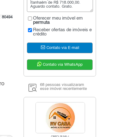
o:
80494
Oferecer meu imóvel em
permuta
Receber ofertas de imóveis e
crédito
Contato via E-mail
Contato via WhatsApp
ro
68 pessoas visualizaram
esse imóvel recentemente
CRECI: 25.545-J