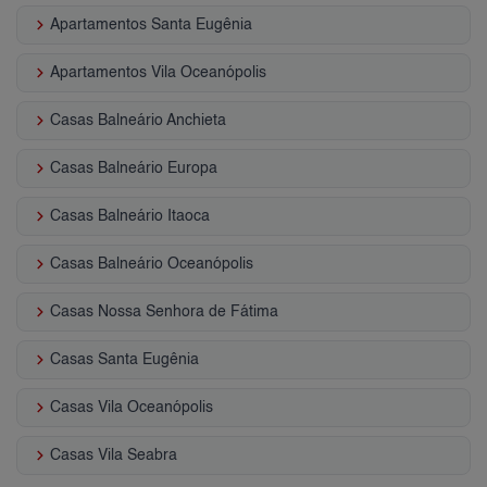
keyboard_arrow_right
Apartamentos Santa Eugênia
keyboard_arrow_right
Apartamentos Vila Oceanópolis
keyboard_arrow_right
Casas Balneário Anchieta
keyboard_arrow_right
Casas Balneário Europa
keyboard_arrow_right
Casas Balneário Itaoca
keyboard_arrow_right
Casas Balneário Oceanópolis
keyboard_arrow_right
Casas Nossa Senhora de Fátima
keyboard_arrow_right
Casas Santa Eugênia
keyboard_arrow_right
Casas Vila Oceanópolis
keyboard_arrow_right
Casas Vila Seabra