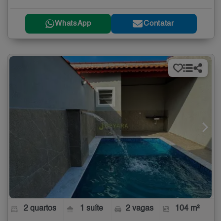
WhatsApp
Contatar
2 quartos
1 suíte
2 vagas
104 m²