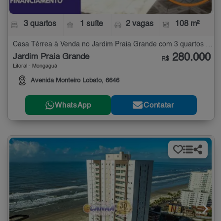
3 quartos
1 suíte
2 vagas
108 m²
Casa Térrea à Venda no Jardim Praia Grande com 3 quartos - 108 m²
280.000
Jardim Praia Grande
R$
Litoral - Mongaguá
Avenida Monteiro Lobato, 6646
WhatsApp
Contatar