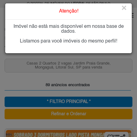
O PORTAL DE IMÓVEIS DO
LITORAL
DE SÃO PAULO
×
Atenção!
Imóvel não está mais disponível em nossa base de
HOME
LITORAL
COMPRAR
MONGAGUÁ
JARDIM PRAIA GRANDE
dados.
Imóveis à Venda no Jardim Praia Grande, Mongaguá
Listamos para você imóveis do mesmo perfil!
Jardim Praia Grande - Mongaguá, Litoral
Casas 2 Quartos 2 vagas Jardim Praia Grande,
Mongaguá, Litoral Sul, SP para venda
89 anúncios encontrados
* FILTRO PRINCIPAL *
Refinar e Ordenar