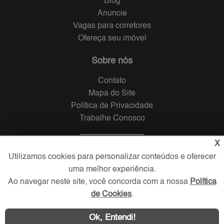
Blog
Anuncie
Vagas para corretores
Ofereça seu imóvel
Sobre nós
Contato
Mapa do Site
Política de Privacidade
Trabalhe Conosco
Verificada por
X
Utilizamos cookies para personalizar conteúdos e oferecer
uma melhor experiência.
Redes Sociais
Ao navegar neste site, você concorda com a nossa
Política
de Cookies
.
Ok, Entendi!